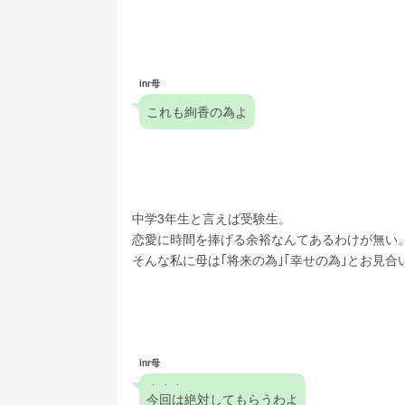
inr母
これも絢香の為よ
中学3年生と言えば受験生。
恋愛に時間を捧げる余裕なんてあるわけが無い
そんな私に母は｢将来の為｣｢幸せの為｣とお見
inr母
・・・
今回は
絶対してもらうわよ