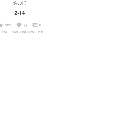
第63話
2-14
start
favorite
insert_comment
201
0
15
y
223
2026/04/02 02:23 更新