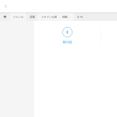
keyboard_arrow_left
ジャンル
恋愛
イケメンな彼 、幼馴染だった件 【pkt】
home
2-14
keyboard_arrow_left
前の話