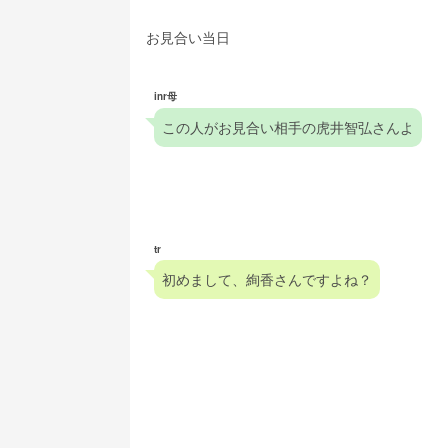
お見合い当日
inr母
この人がお見合い相手の虎井智弘さんよ
tr
初めまして、絢香さんですよね？