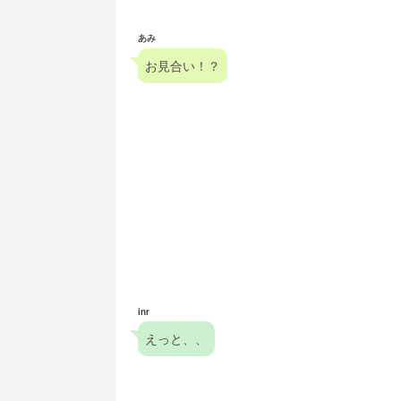
あみ
お見合い！？
inr
えっと、、