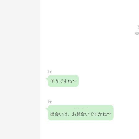
visibilit
inr
そうですね〜
inr
・・・・
出会いは、
お見合い
ですかね〜