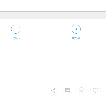
list
keyboard_arrow_right
一覧へ
次の話
insert_comment
share