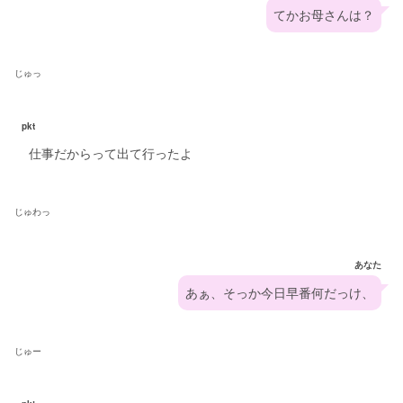
てかお母さんは？
じゅっ
pkt
仕事だからって出て行ったよ
じゅわっ
あなた
あぁ、そっか今日早番何だっけ、
じゅー