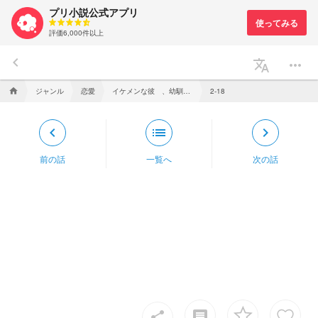
プリ小説公式アプリ
評価6,000件以上
keyboard_arrow_left
translate
more_horiz
ジャンル
恋愛
イケメンな彼 、幼馴染だった件 【pkt】
home
2‐18
keyboard_arrow_left
list
keyboard_arrow_right
前の話
一覧へ
次の話
insert_comment
share