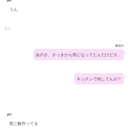
pkt
うん
じっ
あなた
あのさ、さっきから気になってたんだけどさ、
キッチンで何してんの？
pkt
朝ご飯作ってる