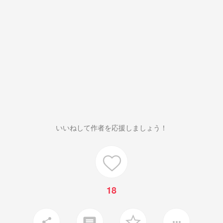
いいねして作者を応援しましょう！
18
share
more_horiz