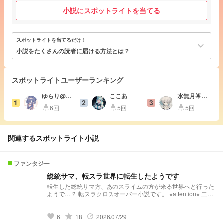
小説にスポットライトを当てる
スポットライトを当てるだけ！
keyboard_arrow_down
小説をたくさんの読者に届ける方法とは？
スポットライトユーザーランキング
ゆらり@実
ここあ
水無月🌟
1
2
3
況者LOVE#
❄️@低浮上ｽ
6回
5回
5回
highlight
highlight
highlight
びーえる大
ﾏﾝ
好き星人
関連するスポットライト小説
ファンタジー
総統サマ、転スラ世界に転生したようです
転生した総統サマ方、あのスライムの方が来る世界へと行った
ようで…？ 転スラクロスオーバー小説です。 ※attention※ 二次
創作です。 パクリはしないでください。参考はコメントをつ
けてファンネつけていただいたら全然どうぞ。 登場する方々
は第一次wrwrd様です。 転スラとのクロスオーバーです。 地
grade
6
18
2026/07/29
favorite
update