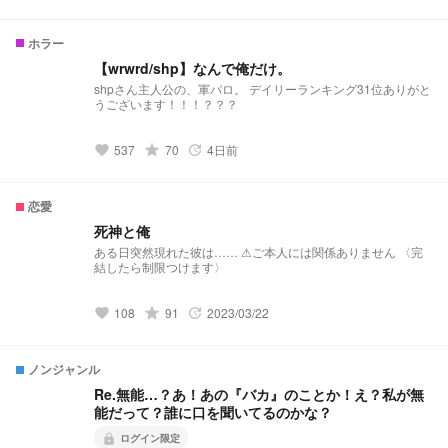
雷はブラウザバック。ルールを守って読んでください。 もし
かしたらスキル名が誰か他の神様に被っているかもしれませ
ん。ですがパクリではないのでご了承ください。 レパロウ様
ホラー
は出てきません。レパロウ様推しの方ごめんなさい。
【wrwrd/shp】なんで俺だけ。
shpさん主人公の、軍パロ。 デイリーランキング31位ありがと
うございます！！！？？？
grade
537
70
4日前
favorite
update
恋愛
死神と俺
ある日突然現れた彼は…… ⚠︎ご本人には関係ありません 〈完
結したら制限つけます〉
grade
108
91
2023/03/22
favorite
update
ノンジャンル
Re.無能…？あ！あの『バカ』のことか！え？私が無
能だって？誰に口を聞いてるのかな？
ログイン限定
lock