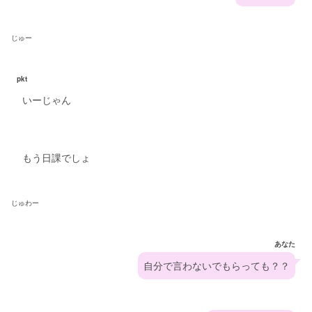
じゅー
pkt
いーじゃん
もう日課でしょ
じゅわー
あなた
自分で言わないでもらっても？？