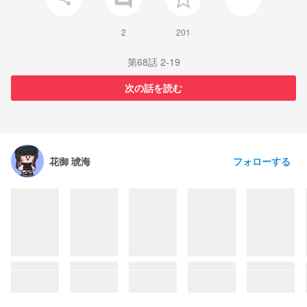
insert_comment
2
201
第68話 2‐19
次の話を読む
フォローする
花御 琥海