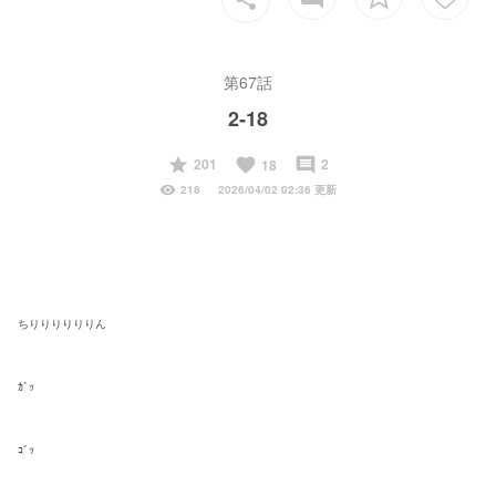
第67話
2‐18
start
favorite
insert_comment
201
2
18
visibility
218
2026/04/02 02:36 更新
ちりりりりりりん
ｶﾞｯ
ｺﾞｯ