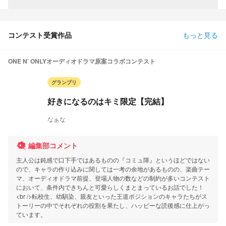
コンテスト受賞作品
もっと見る
ONE N’ ONLYオーディオドラマ原案コラボコンテスト
グランプリ
好きになるのはキミ限定【完結】
なぁな
編集部コメント
主人公は鈍感で口下手ではあるものの『コミュ障』というほどではない
ので、キャラの作り込みに関しては一考の余地があるものの、楽曲テー
マ、オーディオドラマ前提、登場人物の数などの制約が多いコンテスト
において、条件内できちんと可愛らしくまとまっているお話でした！
<br />転校生、幼馴染、親友といった王道ポジションのキャラたちがス
トーリーの中でそれぞれの役割を果たし、ハッピーな読後感に仕上がっ
ています。