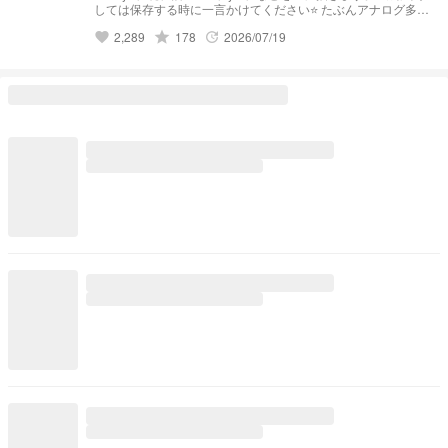
しては保存する時に一言かけてください⭐️ たぶんアナログ多め
デジタル少なめです。 絵柄超絶不安定です！！ 🫶🏻コメント
grade
2,289
178
2026/07/19
favorite
update
もらえたらすごく喜びます🫶🏻 リクエストは常時受け付けて
おります。 📍d！に関しては旧を主に描きます。 ⭐️捏造イラス
トも描きます⭐️ 🙇自衛お願い致します🙇