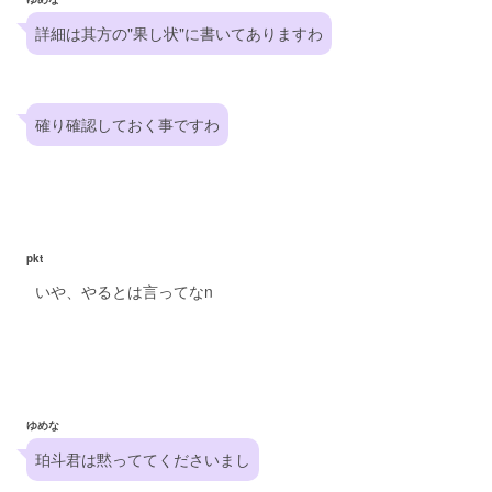
詳細は其方の"果し状"に書いてありますわ
確り確認しておく事ですわ
pkt
いや、やるとは言ってなn
ゆめな
珀斗君は黙っててくださいまし