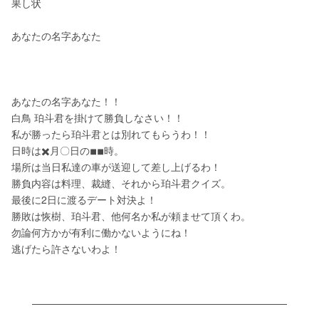
果し状
あなたの名字あなた
あなたの名字あなた！！
白鳥 珀斗君を掛けて勝負しなさい！！
私が勝ったら珀斗君とは別れてもらうわ！！
日時は✖️月〇日の◾︎◾︎時。
場所は当日私達の車が送迎して差し上げるわ！
勝負内容は料理、裁縫、それから珀斗君クイズ。
最後に2日に渡るデート対決よ！
勝敗は恢樹、珀斗君、他何名か私が頼ませて頂くわ。
勿論何方かが有利に働かないようにね！
逃げたら許さないわよ！