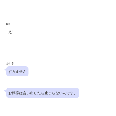
pkt
え"
かいき
すみません
お嬢様は言い出したら止まらないんです、