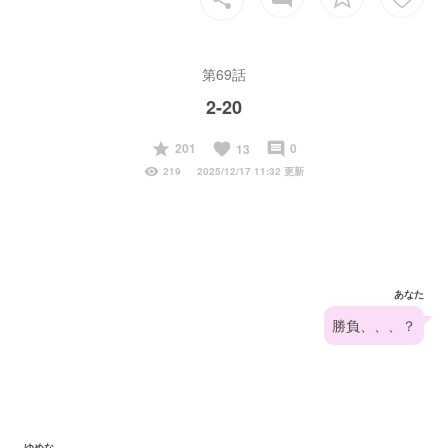
第69話
2-20
start
favorite
insert_comment
201
0
13
visibility
219
2025/12/17 11:32 更新
あなた
勝負、、、？
ゆめな