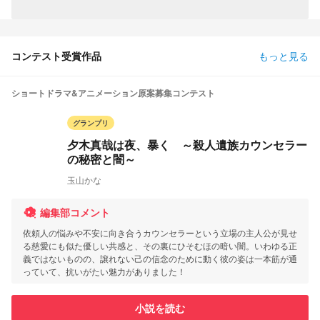
コンテスト受賞作品
もっと見る
ショートドラマ&アニメーション原案募集コンテスト
グランプリ
夕木真哉は夜、暴く ～殺人遺族カウンセラー
の秘密と闇～
玉山かな
編集部コメント
依頼人の悩みや不安に向き合うカウンセラーという立場の主人公が見せ
る慈愛にも似た優しい共感と、その裏にひそむほの暗い闇。いわゆる正
義ではないものの、譲れない己の信念のために動く彼の姿は一本筋が通
っていて、抗いがたい魅力がありました！
小説を読む