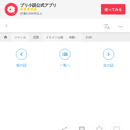
プリ小説公式アプリ
評価6,000件以上
keyboard_arrow_left
translate
more_horiz
ジャンル
恋愛
イケメンな彼 、幼馴染だった件 【pkt】
home
2-20
keyboard_arrow_left
list
keyboard_arrow_right
前の話
一覧へ
次の話
insert_comment
share