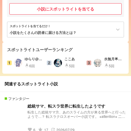
小説にスポットライトを当てる
スポットライトを当てるだけ！
keyboard_arrow_down
小説をたくさんの読者に届ける方法とは？
スポットライトユーザーランキング
ゆらり@実
ここあ
水無月🌟
1
2
3
況者LOVE#
❄️@低浮上ｽ
6回
5回
5回
highlight
highlight
highlight
びーえる大
ﾏﾝ
好き星人
関連するスポットライト小説
ファンタジー
総統サマ、転スラ世界に転生したようです
転生した総統サマ方、あのスライムの方が来る世界へと行った
ようで…？ 転スラクロスオーバー小説です。 ※attention※ 二次
創作です。 パクリはしないでください。参考はコメントをつ
けてファンネつけていただいたら全然どうぞ。 登場する方々
は第一次wrwrd様です。 転スラとのクロスオーバーです。 地
grade
6
17
2026/07/29
favorite
update