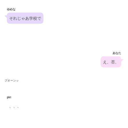
ゆめな
それじゃあ学校で
あなた
え、否、
ブオーンッ
pkt
、、、