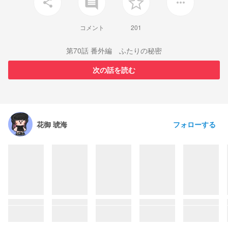
insert_comment
share
more_horiz
コメント
201
第70話 番外編 ふたりの秘密
次の話を読む
フォローする
花御 琥海