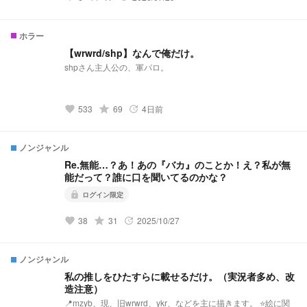
雷はブラウザバック。ルールを守って読んでください。 もし
かしたらスキル名が誰か他の神様に被っているかもしれませ
ん。ですがパクリではないのでご了承ください。 レパロウ様
ホラー
は出てきません。レパロウ様推しの方ごめんなさい。
【wrwrd/shp】なんで俺だけ。
shpさん主人公の、軍パロ。
grade
533
69
4日前
favorite
update
ノンジャンル
Re.無能…？あ！あの『バカ』のことか！え？私が無
能だって？誰に口を聞いてるのかな？
ログイン限定
lock
grade
38
31
2025/10/27
favorite
update
ノンジャンル
私の推しをひたすらに載せるだけ。（実況者多め、改
造注意）
📍mzyb、現、旧wrwrd、ykr、などを主に描きます。 ⭐️絵に関