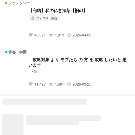
ファンタジー
【完結】私の仏意深架【旧d!】
フォロワー限定
lock
grade
40,324
1,813
2026/04/03
favorite
update
青春・学園
︎︎攻略対象 より モブたち の 方 を 攻略 したいと 思
います
︎︎‐ 📘 .
grade
11,427
1,681
2026/03/25
favorite
update