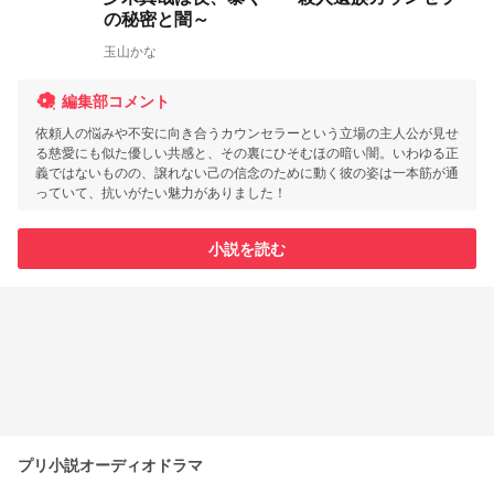
の秘密と闇～
玉山かな
編集部コメント
依頼人の悩みや不安に向き合うカウンセラーという立場の主人公が見せ
る慈愛にも似た優しい共感と、その裏にひそむほの暗い闇。いわゆる正
義ではないものの、譲れない己の信念のために動く彼の姿は一本筋が通
っていて、抗いがたい魅力がありました！
小説を読む
プリ小説オーディオドラマ