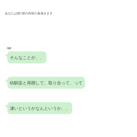
あなたは第1部の内容の為省きます
inr
そんなことが、、
幼馴染と再開して、取り合って、って
凄いというかなんというか、、