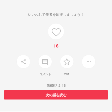
いいねして作者を応援しましょう！
16
insert_comment
share
more_horiz
コメント
201
第65話 2-16
次の話を読む