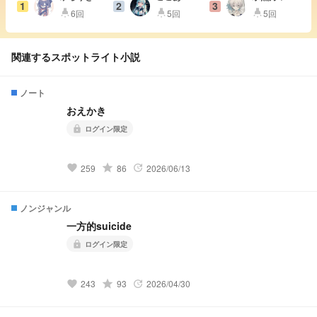
1
2
3
況者LOVE#
❄️@低浮上ｽ
6回
5回
5回
highlight
highlight
highlight
びーえる大
ﾏﾝ
好き星人
関連するスポットライト小説
ノート
おえかき
ログイン限定
lock
grade
259
86
2026/06/13
favorite
update
ノンジャンル
一方的suicide
ログイン限定
lock
grade
243
93
2026/04/30
favorite
update