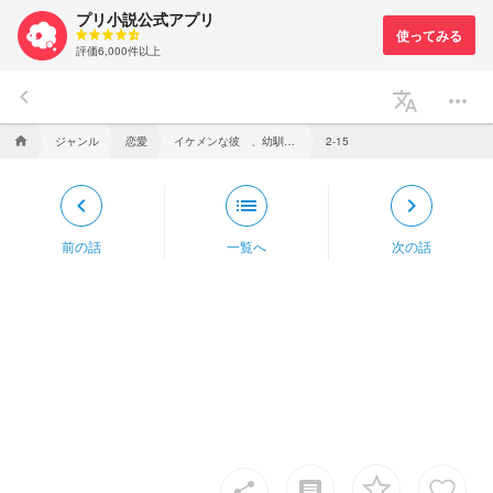
プリ小説公式アプリ
評価6,000件以上
keyboard_arrow_left
translate
more_horiz
ジャンル
恋愛
イケメンな彼 、幼馴染だった件 【pkt】
home
2-15
keyboard_arrow_left
list
keyboard_arrow_right
前の話
一覧へ
次の話
insert_comment
share