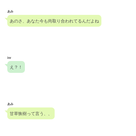
あみ
あのさ、あなた今も尚取り合われてるんだよね
inr
え？！
あみ
甘草恢樹って言う、、