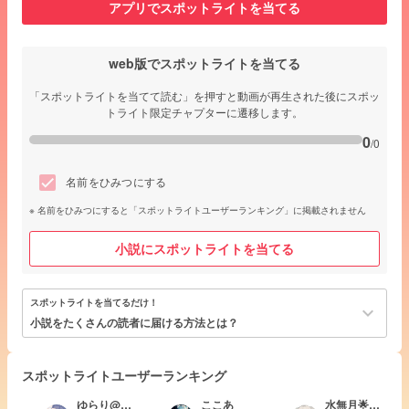
アプリでスポットライトを当てる
web版でスポットライトを当てる
「スポットライトを当てて読む」を押すと動画が再生された後にスポッ
トライト限定チャプターに遷移します。
0
/0
名前をひみつにする
名前をひみつにすると「スポットライトユーザーランキング」に掲載されません
小説にスポットライトを当てる
スポットライトを当てるだけ！
keyboard_arrow_down
小説をたくさんの読者に届ける方法とは？
スポットライトユーザーランキング
ゆらり@実
ここあ
水無月🌟