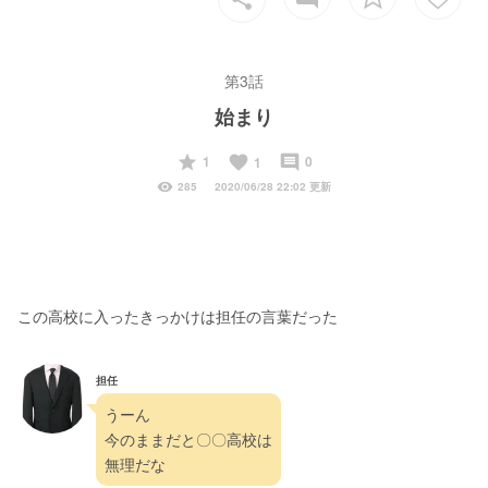
第3話
始まり
start
favorite
insert_comment
1
0
1
visibility
285
2020/06/28 22:02 更新
この高校に入ったきっかけは担任の言葉だった
担任
うーん
今のままだと〇〇高校は
無理だな