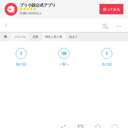
プリ小説公式アプリ
評価6,000件以上
keyboard_arrow_left
translate
more_horiz
ジャンル
恋愛
弾丸と恋と春
始まり
home
keyboard_arrow_left
list
keyboard_arrow_right
前の話
一覧へ
次の話
insert_comment
share