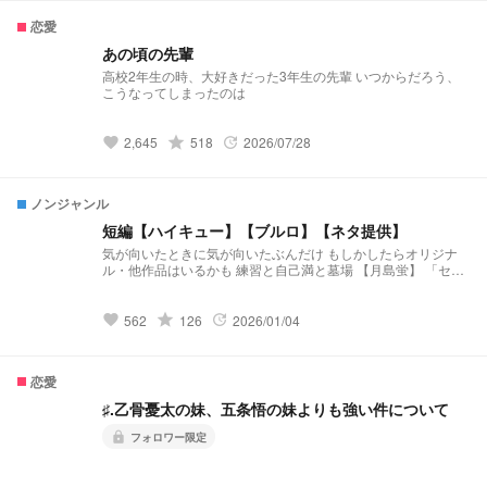
恋愛
あの頃の先輩
高校2年生の時、大好きだった3年生の先輩 いつからだろう、
こうなってしまったのは
grade
2,645
518
2026/07/28
favorite
update
ノンジャンル
短編【ハイキュー】【ブルロ】【ネタ提供】
気が向いたときに気が向いたぶんだけ もしかしたらオリジナ
ル・他作品はいるかも 練習と自己満と墓場 【月島蛍】 「セレ
ンディピティ」 小説になりました↓↓↓
https://novel.prcm.jp/novel/BmzRdh3txTUibqXXVZof 【二口堅
治】 「先輩、まだ独り身なんすか？(笑)」 小説になりました↓
grade
562
126
2026/01/04
favorite
update
↓ ↓ https://novel.prcm.jp/novel/cXlcBIt2Ne2PhzvRzV2Q 【孤
爪研磨】 「そこのけそこのけ 勇者が通る」 小説になりました
↓ ↓ ↓ https://novel.prcm.jp/novel/Cxxu2EBITSt0wLuPjQ4n
恋愛
【白布】 「浮いてた彼女が”浮いて”いた」 小説になりました↓
↓ ↓ https://novel.prcm.jp/novel/wm18GhLSixpJNbKeARoK
♯.乙骨憂太の妹、五条悟の妹よりも強い件について
【宮侑】(角名) 「ちみけも買ったら男子高校生拾った話」 小説
になりました↓ ↓ ↓
フォロワー限定
lock
https://novel.prcm.jp/novel/nMbYXcbwwQjoQ15Ja254 【牛
島】 「籠の中の雛 コンビニを知る」 小説になりました↓ ↓ ↓
https://novel.prcm.jp/novel/z2FYtWfMjUFHn8taeLfl