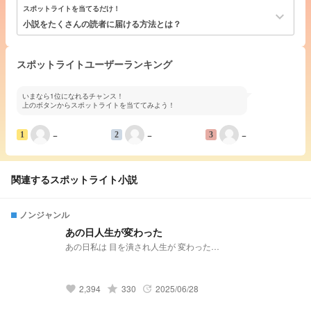
スポットライトを当てるだけ！
keyboard_arrow_down
小説をたくさんの読者に届ける方法とは？
スポットライトユーザーランキング
いまなら1位になれるチャンス！
上のボタンからスポットライトを当ててみよう！
−
−
−
1
2
3
関連するスポットライト小説
ノンジャンル
あの日人生が変わった
あの日私は 目を潰され人生が 変わった…
grade
2,394
330
2025/06/28
favorite
update