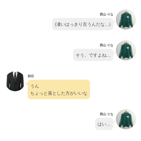
西山 りな
(凄いはっきり言うんだな…)
西山 りな
そう、ですよね…
担任
うん
ちょっと落とした方がいいな
西山 りな
はい…