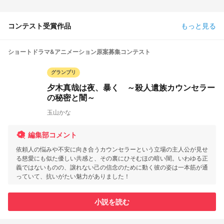
コンテスト受賞作品
もっと見る
ショートドラマ&アニメーション原案募集コンテスト
グランプリ
夕木真哉は夜、暴く ～殺人遺族カウンセラー
の秘密と闇～
玉山かな
編集部コメント
依頼人の悩みや不安に向き合うカウンセラーという立場の主人公が見せ
る慈愛にも似た優しい共感と、その裏にひそむほの暗い闇。いわゆる正
義ではないものの、譲れない己の信念のために動く彼の姿は一本筋が通
っていて、抗いがたい魅力がありました！
小説を読む