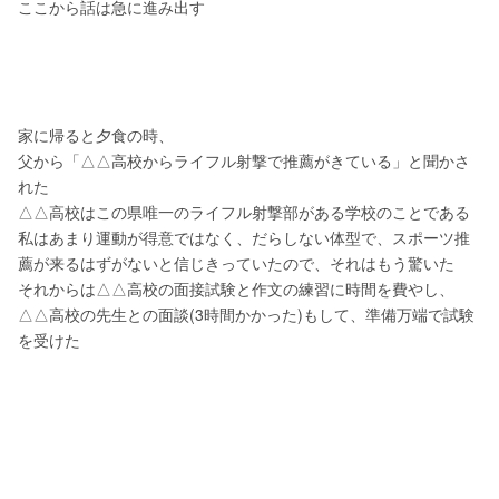
ここから話は急に進み出す
家に帰ると夕食の時、
父から「△△高校からライフル射撃で推薦がきている」と聞かさ
れた
△△高校はこの県唯一のライフル射撃部がある学校のことである
私はあまり運動が得意ではなく、だらしない体型で、スポーツ推
薦が来るはずがないと信じきっていたので、それはもう驚いた
それからは△△高校の面接試験と作文の練習に時間を費やし、
△△高校の先生との面談(3時間かかった)もして、準備万端で試験
を受けた