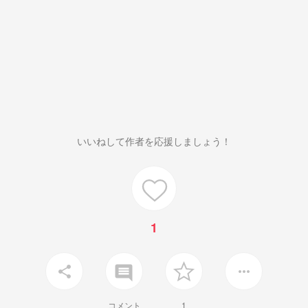
いいねして作者を応援しましょう！
1
insert_comment
share
more_horiz
コメント
1