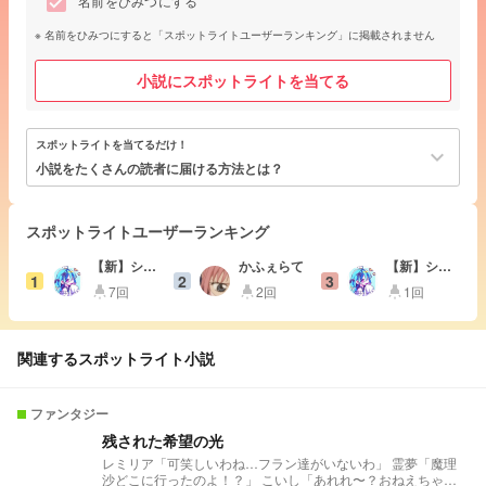
名前をひみつにする
名前をひみつにすると「スポットライトユーザーランキング」に掲載されません
小説にスポットライトを当てる
スポットライトを当てるだけ！
keyboard_arrow_down
小説をたくさんの読者に届ける方法とは？
スポットライトユーザーランキング
【新】シエ
かふぇらて
【新】シエ
1
2
3
ナ
ナ
7回
2回
1回
highlight
highlight
highlight
関連するスポットライト小説
ファンタジー
残された希望の光
レミリア「可笑しいわね…フラン達がいないわ」 霊夢「魔理
沙どこに行ったのよ！？」 こいし「あれれ〜？おねえちゃん