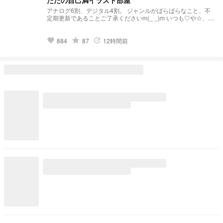
アナログ6割、デジタル4割。 ジャンルがばらばらなこと、不
定期更新であることご了承くださいm(_ _)m いつも♡や☆、コ
メント、フォロー、スポットライトありがとうございます！
リクエスト募集始めました！ 絶対描く、とは言えませんがな
るべく応えていくつもりなので、気軽にどうぞ♪
grade
884
87
12時間前
favorite
update