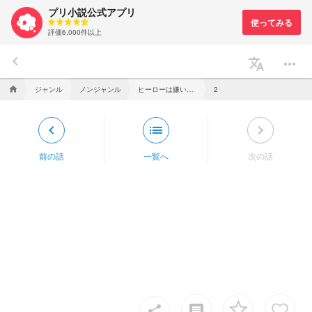
プリ小説公式アプリ
評価6,000件以上
keyboard_arrow_left
translate
more_horiz
ジャンル
ノンジャンル
ヒーローは嫌い 鬼滅×ヒロアカ
home
2
keyboard_arrow_left
list
keyboard_arrow_right
前の話
一覧へ
次の話
insert_comment
share