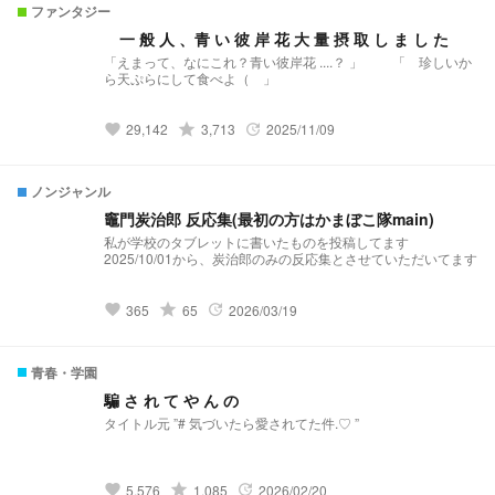
ファンタジー
一 般 人 、青 い 彼 岸 花 大 量 摂 取 し ま し た
「えまって、なにこれ？青い彼岸花 ....？ 」 「 珍しいか
ら天ぷらにして食べよ（ 」
grade
29,142
3,713
2025/11/09
favorite
update
ノンジャンル
竈門炭治郎 反応集(最初の方はかまぼこ隊main)
私が学校のタブレットに書いたものを投稿してます
2025/10/01から、炭治郎のみの反応集とさせていただいてます
grade
365
65
2026/03/19
favorite
update
青春・学園
騙 さ れ て や ん の
grade
5,576
1,085
2026/02/20
favorite
update