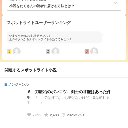
keyboard_arrow_down
小説をたくさんの読者に届ける方法とは？
スポットライトユーザーランキング
いまなら1位になれるチャンス！
上のボタンからスポットライトを当ててみよう！
−
−
−
1
2
3
関連するスポットライト小説
ノンジャンル
＃ 刀鍛冶のポンコツ、剣士の才能はあった件
🗣️ 『 刀は打てないし研げないけど、鬼は斬れま
す 』
grade
7,692
2,483
2025/12/21
favorite
update