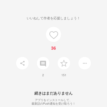
いいねして作者を応援しましょう！
36
insert_comment
share
more_horiz
2
151
続きはまだありません
アプリをインストールして、
最新話のPush通知を受け取ろう！