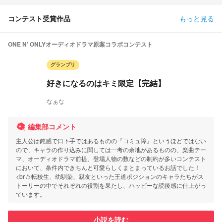
コンテスト受賞作品
もっと見る
ONE N’ ONLYオーディオドラマ原案コラボコンテスト
グランプリ
好きになるのはキミ限定【完結】
なぁな
編集部コメント
主人公は鈍感で口下手ではあるものの『コミュ障』というほどではない
ので、キャラの作り込みに関しては一考の余地があるものの、楽曲テー
マ、オーディオドラマ前提、登場人物の数などの制約が多いコンテスト
において、条件内できちんと可愛らしくまとまっているお話でした！
<br />転校生、幼馴染、親友といった王道ポジションのキャラたちがス
トーリーの中でそれぞれの役割を果たし、ハッピーな読後感に仕上がっ
ています。
小説を読む