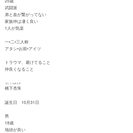
25歳
武闘派
弟と血が繋がってない
家族仲は凄く良い
1人が気楽
一•二•三人称
アタシ•お前•アイツ
トラウマ、避けてること
仲良くなること
はしじもあんず
橋下杏朱
誕生日　10月31日
男
18歳
地頭が良い