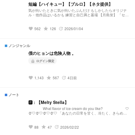
短編【ハイキュー】【ブルロ】【ネタ提供】
気が向いたときに気が向いたぶんだけ もしかしたらオリジナ
ル・他作品はいるかも 練習と自己満と墓場 【月島蛍】 「セレ
ンディピティ」 小説になりました↓↓↓
https://novel.prcm.jp/novel/BmzRdh3txTUibqXXVZof 【二口堅
治】 「先輩、まだ独り身なんすか？(笑)」 小説になりました↓
grade
562
126
2026/01/04
favorite
update
↓ ↓ https://novel.prcm.jp/novel/cXlcBIt2Ne2PhzvRzV2Q 【孤
爪研磨】 「そこのけそこのけ 勇者が通る」 小説になりました
↓ ↓ ↓ https://novel.prcm.jp/novel/Cxxu2EBITSt0wLuPjQ4n
ノンジャンル
【白布】 「浮いてた彼女が”浮いて”いた」 小説になりました↓
↓ ↓ https://novel.prcm.jp/novel/wm18GhLSixpJNbKeARoK
僕のヒョンは危険人物 。
【宮侑】(角名) 「ちみけも買ったら男子高校生拾った話」 小説
になりました↓ ↓ ↓
ログイン限定
lock
https://novel.prcm.jp/novel/nMbYXcbwwQjoQ15Ja254 【牛
島】 「籠の中の雛 コンビニを知る」 小説になりました↓ ↓ ↓
https://novel.prcm.jp/novel/z2FYtWfMjUFHn8taeLfl
grade
1,143
567
4日前
favorite
update
ノート
🅿︎ : 【Melty Stella】
What flavor of ice cream do you like? 🤍
🍨🤍🍨🤍🍨🤍🍨🤍 「あなたの日常を甘く、冷たく、きらめか
せる。」 【Melty Stellaとは？】 『Melty Stella』は、星
(Stella)のような輝きと、心を甘く溶かす(Melty)ような配信を
届けるプリチューバ事務所です。 略称:メルステ 事務
grade
88
47
2026/02/22
favorite
update
所FN:Toppings 事務所FM:🧊🍨🌟 語りタグ:溶けちゃ