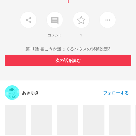
1
insert_comment
share
more_horiz
コメント
1
第11話 書こうか迷ってるハウスの現状設定3
次の話を読む
フォローする
あきゆき