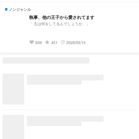
う前に星になる 🤍🍨🤍🍨🤍🍨🤍🍨🤍 発
祥:https://novel.prcm.jp/novel/oZI9SHphr7KqNMd8dkMn
ノンジャンル
執事、他の王子から愛されてます
「 主は何をしてるんでしょうか、」
grade
936
451
2026/05/15
favorite
update