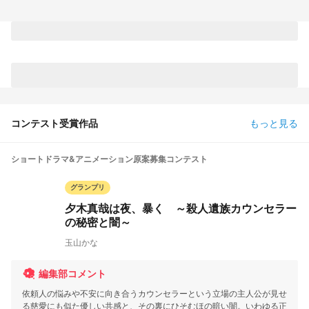
コンテスト受賞作品
もっと見る
ショートドラマ&アニメーション原案募集コンテスト
グランプリ
夕木真哉は夜、暴く ～殺人遺族カウンセラー
の秘密と闇～
玉山かな
編集部コメント
依頼人の悩みや不安に向き合うカウンセラーという立場の主人公が見せ
る慈愛にも似た優しい共感と、その裏にひそむほの暗い闇。いわゆる正