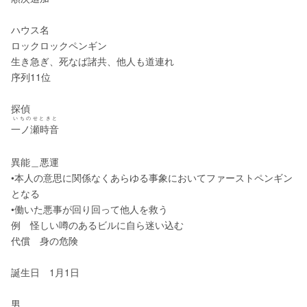
ハウス名
ロックロックペンギン
生き急ぎ、死なば諸共、他人も道連れ
序列11位
探偵
いちのせときと
一ノ瀬時音
異能＿悪運
•本人の意思に関係なくあらゆる事象においてファーストペンギン
となる
•働いた悪事が回り回って他人を救う
例　怪しい噂のあるビルに自ら迷い込む
代償　身の危険
誕生日　1月1日
男