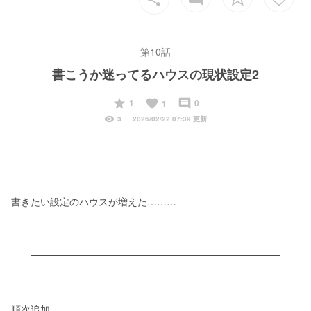
第10話
書こうか迷ってるハウスの現状設定2
start
favorite
insert_comment
1
0
1
visibility
3
2026/02/22 07:39 更新
書きたい設定のハウスが増えた………
順次追加