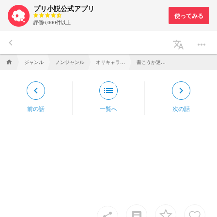
プリ小説公式アプリ
評価6,000件以上
keyboard_arrow_left
translate
more_horiz
ジャンル
ノンジャンル
オリキャラ小話
書こうか迷ってるハウスの現状設定2
home
keyboard_arrow_left
list
keyboard_arrow_right
前の話
一覧へ
次の話
insert_comment
share