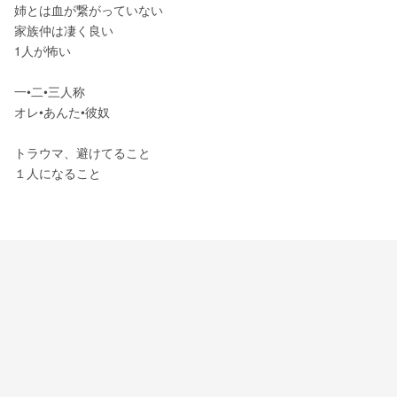
姉とは血が繋がっていない
家族仲は凄く良い
1人が怖い
一•二•三人称
オレ•あんた•彼奴
トラウマ、避けてること
１人になること