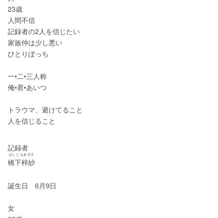
23歳
人間不信
記録者の2人を信じたい
家族仲は少し悪い
ひとりぼっち
一•二•三人称
俺•君•あいつ
トラウマ、避けてること
人を信じること
記録者
はしじもあずさ
橋下梓紗
誕生日　6月9日
女