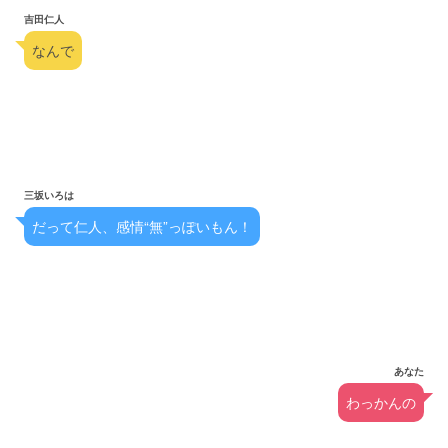
吉田仁人
なんで
三坂いろは
だって仁人、感情“無”っぽいもん！
あなた
わっかんの