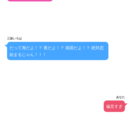
三坂いろは
だって海だよ！？ 夜だよ！？ 南国だよ！？ 絶対恋
始まるじゃん！！！
あなた
偏見すぎ