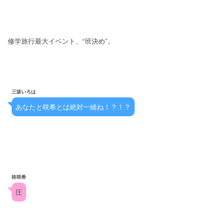
修学旅行最大イベント、“班決め”。
三坂いろは
あなたと咲希とは絶対一緒ね！？！？
柊咲希
圧