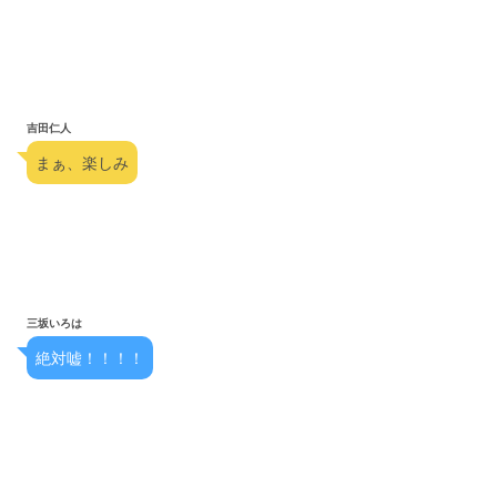
吉田仁人
まぁ、楽しみ
三坂いろは
絶対嘘！！！！