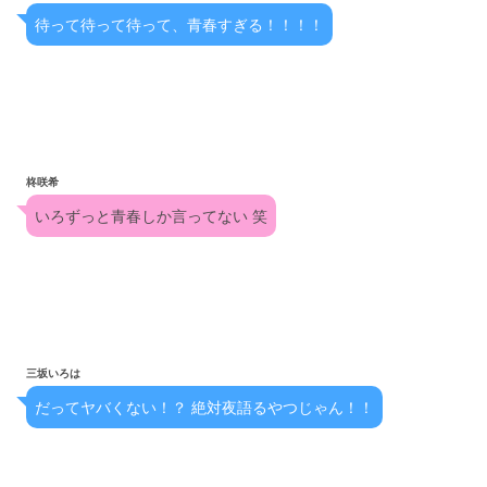
待って待って待って、青春すぎる！！！！
柊咲希
いろずっと青春しか言ってない 笑
三坂いろは
だってヤバくない！？ 絶対夜語るやつじゃん！！