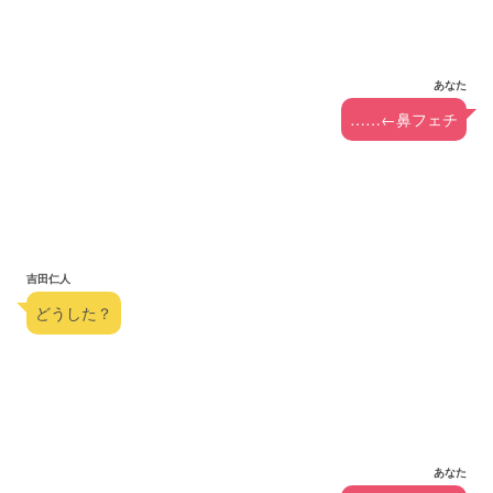
あなた
……←鼻フェチ
吉田仁人
どうした？
あなた