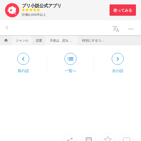
プリ小説公式アプリ
評価6,000件以上
keyboard_arrow_left
translate
more_horiz
ジャンル
恋愛
天使は、恋を知らない
特別にするつもりなんて、なかった
home
keyboard_arrow_left
list
keyboard_arrow_right
前の話
一覧へ
次の話
insert_comment
share