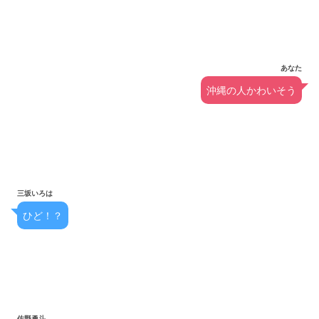
あなた
沖縄の人かわいそう
三坂いろは
ひど！？
佐野勇斗