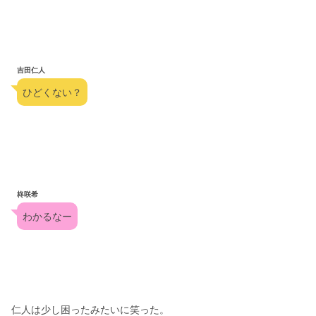
吉田仁人
ひどくない？
柊咲希
わかるなー
仁人は少し困ったみたいに笑った。