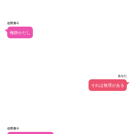
佐野勇斗
俺静かだし
あなた
それは無理がある
佐野勇斗