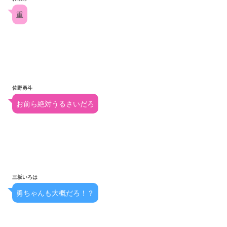
重
佐野勇斗
お前ら絶対うるさいだろ
三坂いろは
勇ちゃんも大概だろ！？