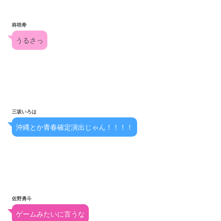
柊咲希
うるさっ
三坂いろは
沖縄とか青春確定演出じゃん！！！！
佐野勇斗
ゲームみたいに言うな