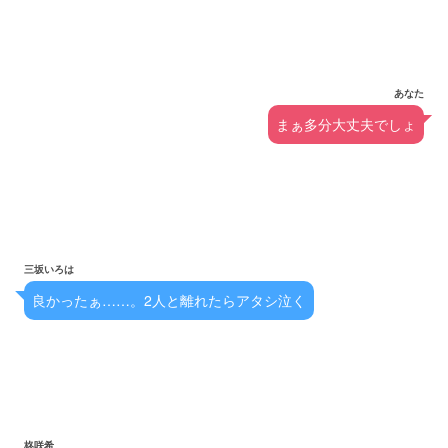
あなた
まぁ多分大丈夫でしょ
三坂いろは
良かったぁ……。2人と離れたらアタシ泣く
柊咲希