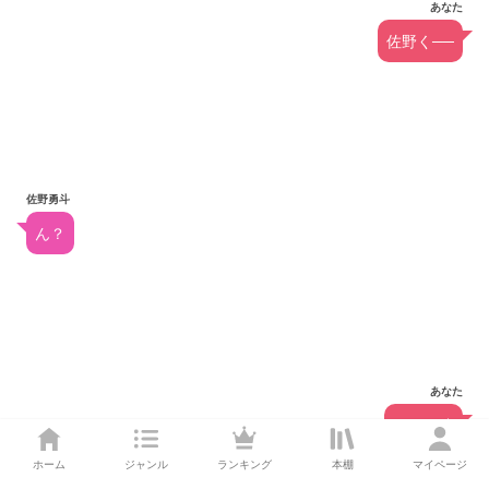
あなた
佐野く──
佐野勇斗
ん？
あなた
……勇斗
ホーム
ジャンル
ランキング
本棚
マイページ