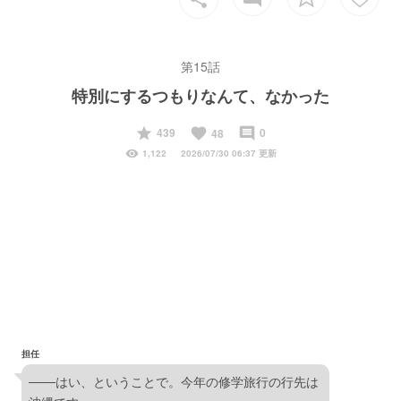
第15話
特別にするつもりなんて、なかった
start
favorite
insert_comment
439
0
48
visibility
1,122
2026/07/30 06:37 更新
担任
───はい、ということで。今年の修学旅行の行先は