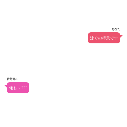
あなた
泳ぐの得意です
佐野勇斗
俺も～⤴︎⤴︎⤴︎