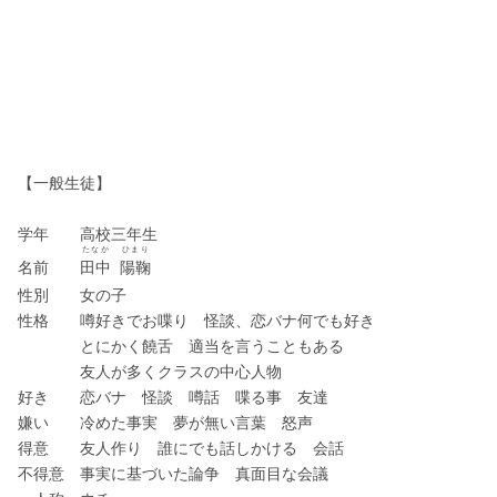
【一般生徒】
学年　　高校三年生
たなか
ひまり
名前　　
田中
陽鞠
性別　　女の子
性格　　噂好きでお喋り　怪談、恋バナ何でも好き
　　　　とにかく饒舌　適当を言うこともある
　　　　友人が多くクラスの中心人物
好き　　恋バナ　怪談　噂話　喋る事　友達
嫌い　　冷めた事実　夢が無い言葉　怒声
得意　　友人作り　誰にでも話しかける　会話
不得意　事実に基づいた論争　真面目な会議