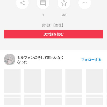
insert_comment
share
more_horiz
4
20
第9話 【整理】
次の話を読む
ミルフォン@そして誰もいなく
フォローする
なった