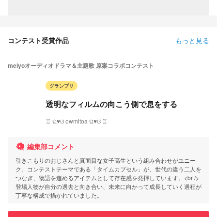
コンテスト受賞作品
もっと見る
meiyoオーディオドラマ＆主題歌 原案コラボコンテスト
グランプリ
透明なフィルムの向こう側で息をする
♖ ଘ♥ଓ owmitoa ଘ♥ଓ ♖
編集部コメント
引きこもりのおじさんと真面目な女子高生という組み合わせがユニー
ク。コンテストテーマである「タイムカプセル」が、世代の違う二人を
つなぎ、物語を進めるアイテムとして存在感を発揮しています。<br />
登場人物が自分の過去と向き合い、未来に向かって成長していく過程が
丁寧な構成で描かれていました。