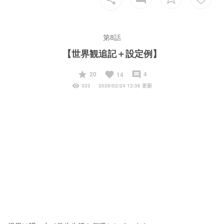
第8話
【世界観追記＋設定例】
start
favorite
insert_comment
20
4
14
visibility
323
2026/02/24 12:36 更新