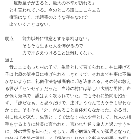
　「座敷童子が去ると、最大の不幸が訪れる」
　とも言われている。今のところ護にここを去る
　権限はなく、地縛霊のような存在なので
　出ていくことはない。
弱点　　能力以外に得意とする事柄はない。
　　　　そもそも生きた人を怖がるので
　　　　力で押さえつけることは難しくない。
過去
　昔ここにあった村の子で、生贄として育てられた。神に捧げる
子は七歳の誕生日に捧げられるしきたりで、それまで神事に不備
がないように、礼儀作法を徹底的に叩き込まれる。その時の教え
る役が「センセイ」だった。当時の村には珍しい大柄な男性。声
が低く短気で、護はよく殴られていた。でもそれに疑問を抱か
ず、「嫌だなぁ」と思うだけで、逃げようなんてカケラも思わな
かった。そもそも「外」があること自体知らなかった。ある日、
村に旅人が来た。生贄としてではなく村の少年として、旅人の相
手をするように村長に言われた。言われた通り旅人と過ごすうち
に、外の世界を知った。そして、親が病気で死んで孤児となった
自分が「生贄の役割」と「得体のしれない余所者の相手」を押し