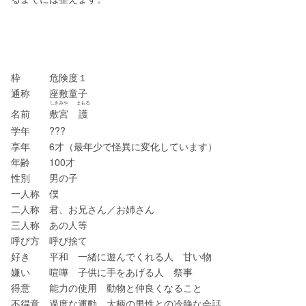
枠　　　危険度１
通称　　座敷童子
しきみや
まもる
名前　　
敷宮
護
学年　　???
享年　　6才（最年少で怪異に変化しています）
年齢　　100才
性別　　男の子
一人称　僕
二人称　君、お兄さん／お姉さん
三人称　あの人等
呼び方　呼び捨て
好き　　平和　一緒に遊んでくれる人　甘い物
嫌い　　喧嘩　子供に手をあげる人　祭事
得意　　能力の使用　動物と仲良くなること
不得意　過度な運動　大柄の男性との冷静な会話