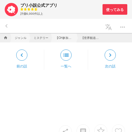
プリ小説公式アプリ
評価6,000件以上
keyboard_arrow_left
translate
more_horiz
ジャンル
ミステリー
【CH参加型】怪異事件解決委員会
【世界観追記＋設定例】
home
keyboard_arrow_left
list
keyboard_arrow_right
前の話
一覧へ
次の話
insert_comment
share