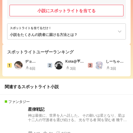
小説にスポットライトを当てる
スポットライトを当てるだけ！
keyboard_arrow_down
小説をたくさんの読者に届ける方法とは？
スポットライトユーザーランキング
ヂョ
Kota@☔️🎑
しーちゃん
1
2
3
ｮ゛！！！
🧸@低の低
@まぁ低浮
6回
3回
3回
highlight
highlight
highlight
の低浮上
関連するスポットライト小説
ファンタジー
星律戦記
神は最後に、世界を人へ託した。 その願いは星となり、星は
十二人の守護者を選び続ける。 光を守る者 闇を望む者 幾千年
もの時を越え、星を巡る戦いは再び始まる。 世界最大の組織
＿＿星律機関。 世界を終わらせようとする組織＿＿星蝕。 守
るべき未来か 変えるべき世界か 一体星は、誰の願いを照らす