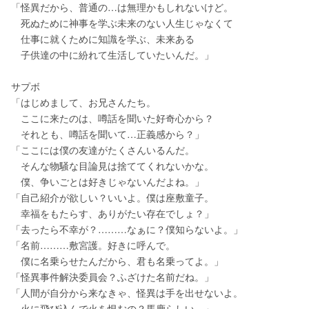
「怪異だから、普通の…は無理かもしれないけど。
　死ぬために神事を学ぶ未来のない人生じゃなくて
　仕事に就くために知識を学ぶ、未来ある
　子供達の中に紛れて生活していたいんだ。」
サプボ
「はじめまして、お兄さんたち。
　ここに来たのは、噂話を聞いた好奇心から？
　それとも、噂話を聞いて…正義感から？」
「ここには僕の友達がたくさんいるんだ。
　そんな物騒な目論見は捨ててくれないかな。
　僕、争いごとは好きじゃないんだよね。」
「自己紹介が欲しい？いいよ。僕は座敷童子。
　幸福をもたらす、ありがたい存在でしょ？」
「去ったら不幸が？………なぁに？僕知らないよ。」
「名前………敷宮護。好きに呼んで。
　僕に名乗らせたんだから、君も名乗ってよ。」
「怪異事件解決委員会？ふざけた名前だね。」
「人間が自分から来なきゃ、怪異は手を出せないよ。
　火に飛び込んで火を恨むの？馬鹿らしい。」