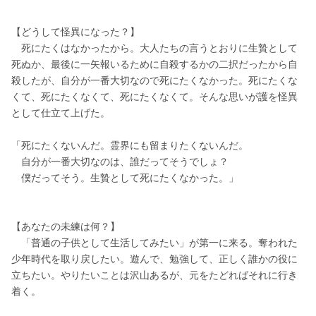
【どうして怪異になった？】
　死にたくはなかったから。大人たちの言うとおりに生贄として
死ぬか、最後に一矢報いるために自殺するかの二択だったから自
殺したが、自分が一番大切なので死にたくなかった。死にたくな
くて、死にたくなくて、死にたくなくて。そんな思いが護を怪異
として仕立て上げた。
「死にたくないんだ。霊界にも留まりたくないんだ。
　自分が一番大切なのは、誰だってそうでしょ？
　僕だってそう。生贄として死にたくなかった。」
【あなたの未練は何？】
　「普通の子供として生活してみたい」が第一に来る。奪われた
少年時代を取り戻したい。遊んで、勉強して、正しく誰かの役に
立ちたい。やりたいことは沢山あるが、元をたどればそれに行き
着く。