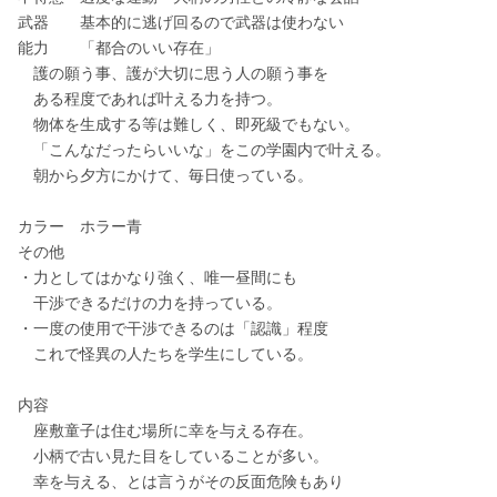
武器　　基本的に逃げ回るので武器は使わない
能力　　「都合のいい存在」
　護の願う事、護が大切に思う人の願う事を
　ある程度であれば叶える力を持つ。
　物体を生成する等は難しく、即死級でもない。
　「こんなだったらいいな」をこの学園内で叶える。
　朝から夕方にかけて、毎日使っている。
カラー　ホラー青
その他
・力としてはかなり強く、唯一昼間にも
　干渉できるだけの力を持っている。
・一度の使用で干渉できるのは「認識」程度
　これで怪異の人たちを学生にしている。
内容　　
　座敷童子は住む場所に幸を与える存在。
　小柄で古い見た目をしていることが多い。
　幸を与える、とは言うがその反面危険もあり