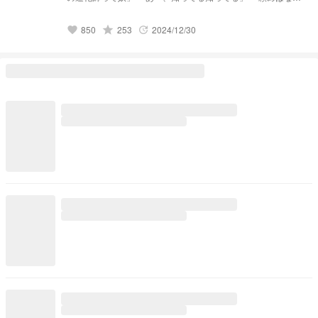
でもさせてくれるって奴だろ？」 「そ！すげぇ魅力的なんだ
けどよ」 「絶対にソイツに依存したら駄目なんだと」 「へ
ー、何で依存したらダメなんだ?」 「何でも、自分が黒の道化
grade
850
253
2024/12/30
favorite
update
師を監禁するように仕向けられたり狂わされたりするんだ」
「へー、こっわ、」 「うーん、僕、そんなにヤバいヤツ
じゃないんだけどなぁ、」 「ん？、人？」 「あっはぁ！はじ
めまして！」 「僕は黒の道化師！」 「ん？ｱﾊﾊｯそんな怖がら
なくもいいよ！」 「僕は君を殺さない！」 「あーぁ、また逃
げちゃった」 「最悪、」 「ん？なぁに？そんなに僕のこと見
て、」 「もしかして、僕に惚れちゃった？」