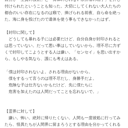
付けられたということも知った。大切にしてくれない大人たちの
都合のいい存在になるのは癪で、捧げられる前夜、自ら命を絶っ
た。海に身を投げたので遺体を使う事もできなかったはず。
【封印に関して】
　どうしても暴れる子には必要だけど、自分自身が封印されると
は思っていない。だって悪い事はしていないから。理不尽に力ず
くで封印してこようとする人は嫌い。「センセイ」を思い出すか
ら。もしやる気なら、護にも考えはある。
「僕は封印されないよ。される理由がないから。
　僕をするって言うのは理不尽だし、身勝手だよ。
　危険な子は仕方ないかもだけど、先に僕たちに
　危害を加えたのは人間だってことを忘れないで。」
【霊界に対して】
　嫌い。怖い。絶対に帰りたくない。人間も一度彼処に行ってみ
たら、怪異たちが人間界に留まろうとする理由を分かってくれる