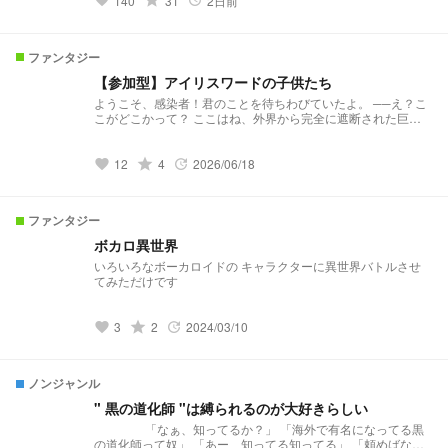
grade
140
31
2日前
favorite
update
のか。
ファンタジー
【参加型】アイリスワードの子供たち
​ようこそ、感染者！君のことを待ちわびていたよ。 ──え？こ
こがどこかって？ ここはね、外界から完全に遮断された巨大
隔離都市・アイリスワード。 私たちみたいに、少女にしか発
症しない奇病​──「異能性症候群」の感染者が集められるゴミ
溜めだよ。 ここにいる奴らはみんな、それぞれの重篤な疾患
grade
12
4
2026/06/18
favorite
update
を抱えてる。その代償として、超常的な能力が使えるだけ。
国の犬になるかも、自慢の異能で無法に生きるかも、狂った教
団に祈りを捧げまくるかも、全部キミ次第。 でも​────​──こ
ファンタジー
こで生きるなら、覚えておくべきこと。 この都市で、自分の
病名と異能を騙ることは、殺人にも等しい規律違反。 命を削
ボカロ異世界
るような病も、その手にある異能も、嘘偽りのないキミ自身。
いろいろなボーカロイドの キャラクターに異世界バトルさせ
必死にもがいて、苦しんで死んでね。 それが、アイリスワー
てみただけです
ドの子供たちに敷かれたレールだから。
grade
3
2
2024/03/10
favorite
update
ノンジャンル
" 黒の道化師 "は縛られるのが大好きらしい
「なぁ、知ってるか？」 「海外で有名になってる黒
の道化師って奴」 「あー、知ってる知ってる」 「頼めばなん