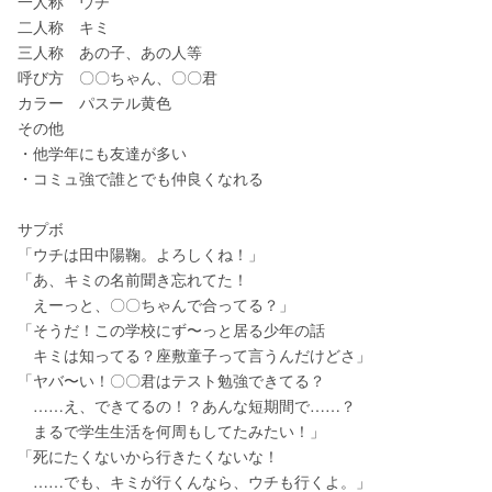
一人称　ウチ
二人称　キミ
三人称　あの子、あの人等
呼び方　〇〇ちゃん、〇〇君
カラー　パステル黄色
その他　
・他学年にも友達が多い
・コミュ強で誰とでも仲良くなれる
サプボ　
「ウチは田中陽鞠。よろしくね！」
「あ、キミの名前聞き忘れてた！
　えーっと、〇〇ちゃんで合ってる？」
「そうだ！この学校にず〜っと居る少年の話
　キミは知ってる？座敷童子って言うんだけどさ」
「ヤバ〜い！〇〇君はテスト勉強できてる？
　……え、できてるの！？あんな短期間で……？
　まるで学生生活を何周もしてたみたい！」
「死にたくないから行きたくないな！
　……でも、キミが行くんなら、ウチも行くよ。」