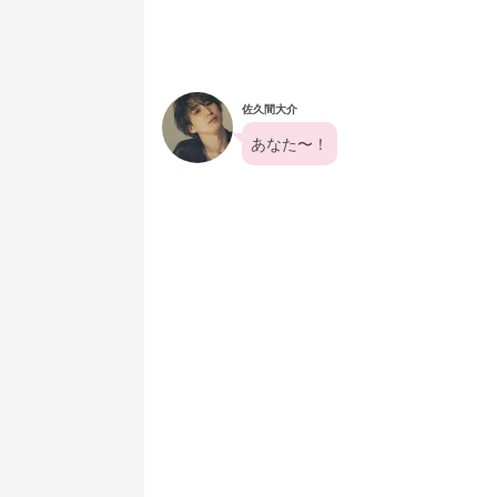
佐久間大介
あなた〜！