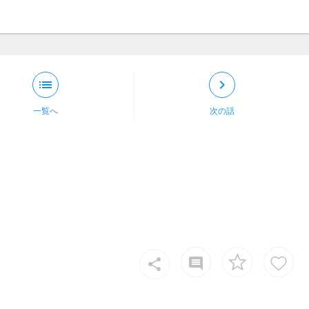
list
keyboard_arrow_right
一覧へ
次の話
insert_comment
share