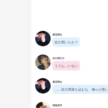
渡辺翔太
佐久間いたか？
佐久間大介
ううん…いない
渡辺翔太
……佐久間落ち込むな、俺らが悪
阿部亮平