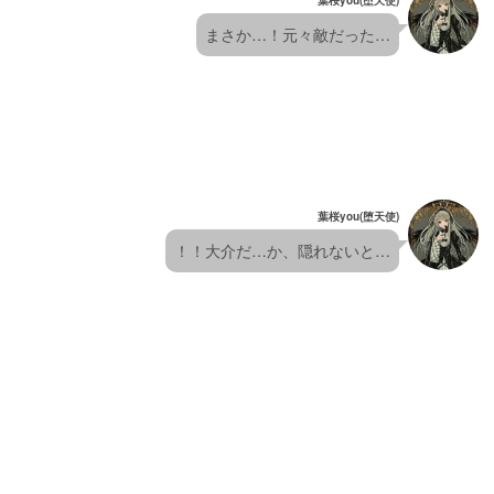
葉桜you(堕天使)
まさか…！元々敵だった…
葉桜you(堕天使)
！！大介だ…か、隠れないと…