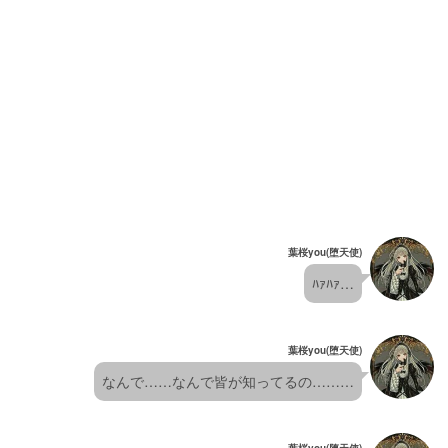
葉桜you(堕天使)
ﾊｧﾊｧ…
葉桜you(堕天使)
なんで……なんで皆が知ってるの………