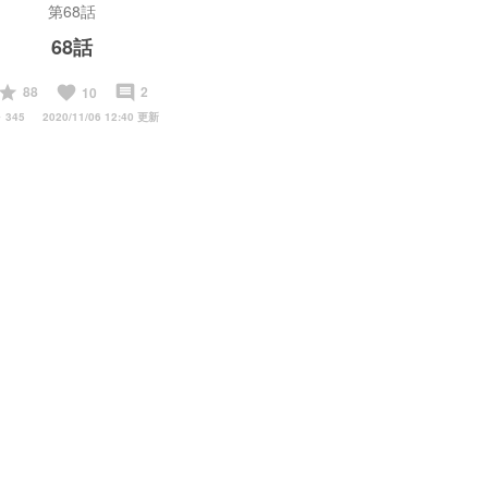
第68話
68話
start
favorite
insert_comment
88
2
10
y
345
2020/11/06 12:40 更新