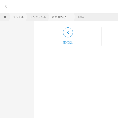
keyboard_arrow_left
ジャンル
ノンジャンル
吸血鬼の9人と……
68話
home
keyboard_arrow_left
前の話