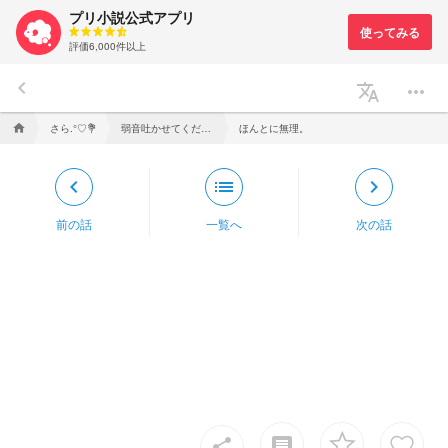
プリ小説公式アプリ
評価6,000件以上
keyboard_arrow_left
translate
more_horiz
さら.°♡💐
弱音吐かせてください。
ほんとに無理。
home
keyboard_arrow_left
list
keyboard_arrow_right
前の話
一覧へ
次の話
insert_comment
share