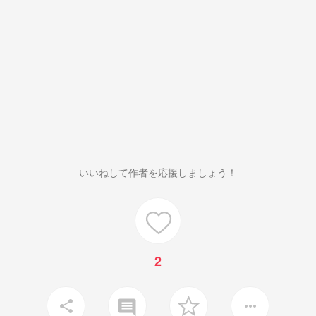
いいねして作者を応援しましょう！
2
insert_comment
share
more_horiz