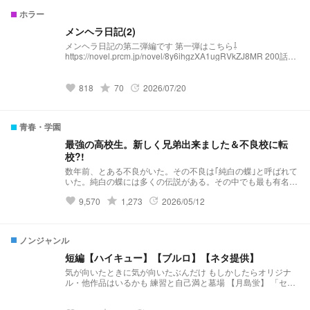
ホラー
メンヘラ日記(2)
メンヘラ日記の第二弾編です 第一弾はこちら⇩
https://novel.prcm.jp/novel/8y6ihgzXA1ugRVkZJ8MR 200話行
ったので第一弾完結しました 全身全霊大感謝祭本当感謝です
grade
818
70
2026/07/20
favorite
update
青春・学園
最強の高校生。新しく兄弟出来ました＆不良校に転
校?!
数年前、とある不良がいた。その不良は｢純白の蝶｣と呼ばれて
いた。純白の蝶には多くの伝説がある。その中でも最も有名な
伝説……それは｢violent破滅｣これはviolentという極悪非道な不
grade
9,570
1,273
2026/05/12
favorite
update
良グループを1人で潰したという伝説だ。 そんな伝説を持って
いる純白の蝶はと言うと··········· 夢主:はぁ？！再婚？！ 夢主:新
しい兄弟？！ 夢主:バリバリ不良校じゃねぇかよ!!! 最強の高校
生。新しく兄弟出来ました＆不良校に転校?! 𝕤𝕥𝕒𝕣𝕥 ⚠︎パクリ
ノンジャンル
❌(似ているものがあってもパクリではありません。)口調迷
子。
短編【ハイキュー】【ブルロ】【ネタ提供】
気が向いたときに気が向いたぶんだけ もしかしたらオリジナ
ル・他作品はいるかも 練習と自己満と墓場 【月島蛍】 「セレ
ンディピティ」 小説になりました↓↓↓
https://novel.prcm.jp/novel/BmzRdh3txTUibqXXVZof 【二口堅