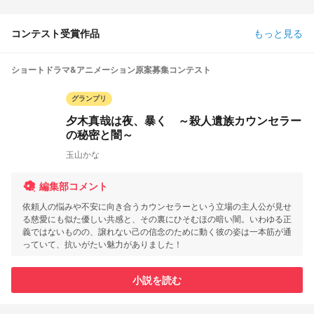
コンテスト受賞作品
もっと見る
ショートドラマ&アニメーション原案募集コンテスト
グランプリ
夕木真哉は夜、暴く ～殺人遺族カウンセラー
の秘密と闇～
玉山かな
編集部コメント
依頼人の悩みや不安に向き合うカウンセラーという立場の主人公が見せ
る慈愛にも似た優しい共感と、その裏にひそむほの暗い闇。いわゆる正
義ではないものの、譲れない己の信念のために動く彼の姿は一本筋が通
っていて、抗いがたい魅力がありました！
小説を読む