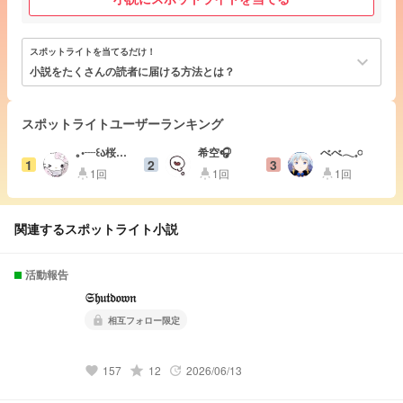
スポットライトを当てるだけ！
keyboard_arrow_down
小説をたくさんの読者に届ける方法とは？
スポットライトユーザーランキング
‎｡•┈꒰ა桜井
希空🎧
べべ𓂃𓈒𓏸
1
2
3
ぴの໒꒱┈•｡
1回
1回
1回
highlight
highlight
highlight
関連するスポットライト小説
活動報告
𝔖𝔥𝔲𝔱𝔡𝔬𝔴𝔫
相互フォロー限定
lock
grade
157
12
2026/06/13
favorite
update