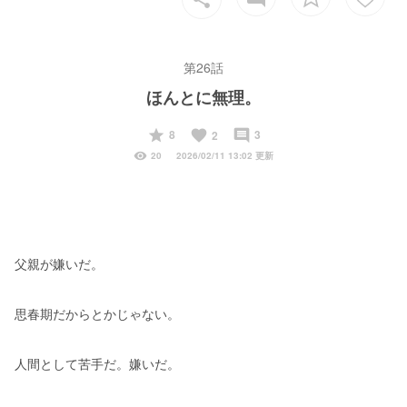
第26話
ほんとに無理。
start
favorite
insert_comment
8
3
2
visibility
20
2026/02/11 13:02 更新
父親が嫌いだ。
思春期だからとかじゃない。
人間として苦手だ。嫌いだ。