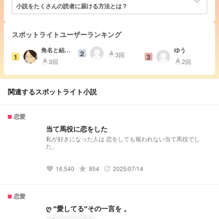
keyboard_arrow_down
小説をたくさんの読者に届ける方法とは？
スポットライトユーザーランキング
角名と結婚
ゆう
2
3回
highlight
1
3
したい ＠
3回
2回
highlight
highlight
無気力ちゃ
んは神様で
す。異論は
認めません
関連するスポットライト小説
恋愛
当て馬役に恋をした
私が好きになった人は 恋をしても報われない当て馬役でし
た。
grade
16,540
854
2025/07/14
favorite
update
恋愛
ღ ″愛してる″その一言を 。