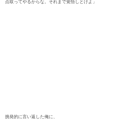
点取ってやるからな。それまで覚悟しとけよ」
挑発的に言い返した俺に、