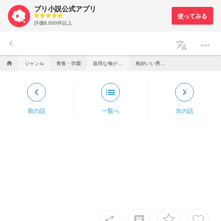
プリ小説公式アプリ
評価6,000件以上
keyboard_arrow_left
translate
more_horiz
ジャンル
青春・学園
器用な俺が、君にだけは届かない
格好いい男（黒尾視点）
home
keyboard_arrow_left
list
keyboard_arrow_right
前の話
一覧へ
次の話
insert_comment
share