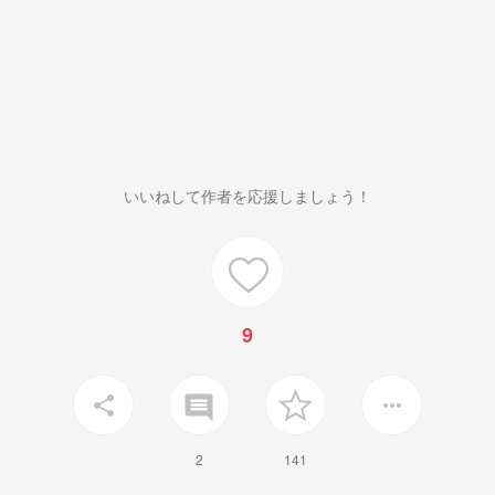
いいねして作者を応援しましょう！
9
insert_comment
share
more_horiz
2
141