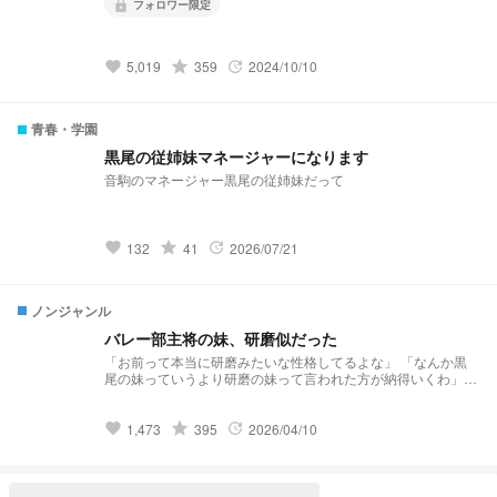
フォロワー限定
lock
grade
5,019
359
2024/10/10
favorite
update
青春・学園
黒尾の従姉妹マネージャーになります
音駒のマネージャー黒尾の従姉妹だって
grade
132
41
2026/07/21
favorite
update
ノンジャンル
バレー部主将の妹、研磨似だった
「お前って本当に研磨みたいな性格してるよな」 「なんか黒
尾の妹っていうより研磨の妹って言われた方が納得いくわ」
研磨に似ているが でも研磨とは違う、そんな女の子のお話で
す 平日1回は投稿、休日1回は投稿（その他不定期） 1年ぶり
に復帰しました
grade
1,473
395
2026/04/10
favorite
update