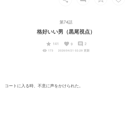
第74話
格好いい男（黒尾視点）
start
favorite
insert_comment
141
2
9
visibility
173
2026/04/21 02:29 更新
コートに入る時、不意に声をかけられた。