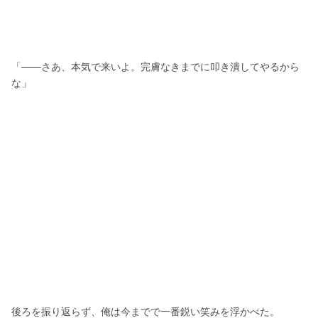
「——さあ、本気で来いよ。完膚なきまでに叩き潰してやるから
な」
後ろを振り返らず、俺は今までで一番鋭い笑みを浮かべた。