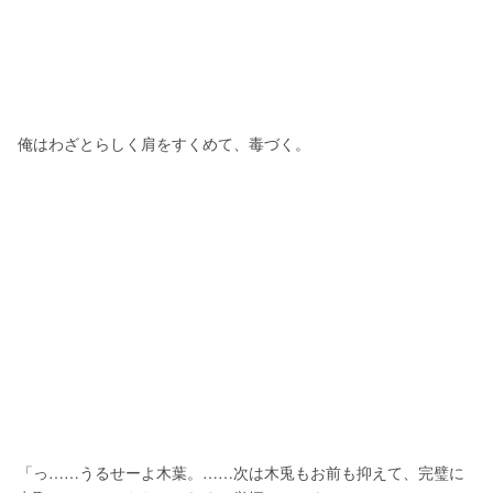
俺はわざとらしく肩をすくめて、毒づく。
「っ……うるせーよ木葉。……次は木兎もお前も抑えて、完璧に