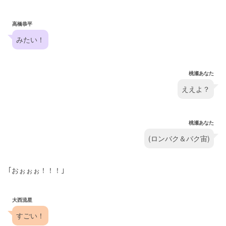
高橋恭平
みたい！
桃瀬あなた
ええよ？
桃瀬あなた
(ロンバク＆バク宙)
｢おぉぉぉ！！！｣
大西流星
すごい！