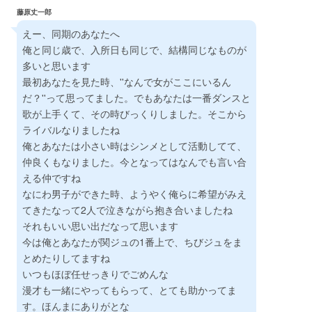
藤原丈一郎
えー、同期のあなたへ
俺と同じ歳で、入所日も同じで、結構同じなものが
多いと思います
最初あなたを見た時、''なんで女がここにいるん
だ？''って思ってました。でもあなたは一番ダンスと
歌が上手くて、その時びっくりしました。そこから
ライバルなりましたね
俺とあなたは小さい時はシンメとして活動してて、
仲良くもなりました。今となってはなんでも言い合
える仲ですね
なにわ男子ができた時、ようやく俺らに希望がみえ
てきたなって2人で泣きながら抱き合いましたね
それもいい思い出だなって思います
今は俺とあなたが関ジュの1番上で、ちびジュをま
とめたりしてますね
いつもほぼ任せっきりでごめんな
漫才も一緒にやってもらって、とても助かってま
す。ほんまにありがとな