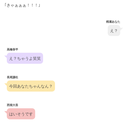
｢きゃぁぁぁ！！！｣
桃瀬あなた
え？
高橋恭平
え？ちゃうよ笑笑
長尾謙杜
今回あなたちゃんなん？
西畑大吾
はいそうです