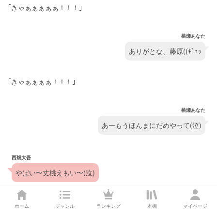
｢きゃぁぁぁぁぁ！！！｣
桃瀬あなた
ありがとな、藤原((ｷﾞｭｯ
｢きゃぁぁぁぁ！！！｣
桃瀬あなた
あーもうほんまにだめやって(泣)
西畑大吾
やばい〜丈桃えもい〜(泣)
桃瀬あなた
ホーム
ジャンル
ランキング
本棚
マイページ