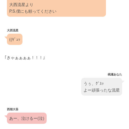
大西流星より
P.S.僕にも頼ってください
大西流星
((ｷﾞｭｯ
｢きゃぁぁぁぁ！！！｣
桃瀬あなた
うぅ、ｸﾞｽｯ
よー頑張ったな流星
西畑大吾
あー、泣けるー(泣)