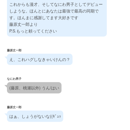
これからも漫才、そしてなにわ男子としてデビュー
しような。ほんとにあなたは最強で最高の同期で
す。ほんまに感謝してます大好きです
藤原丈一郎より
P.S.もっと頼ってください
藤原丈一郎
え、これハグしなきゃいけんの？
なにわ男子
(藤原、桃瀬以外) うん/はい
藤原丈一郎
はぁ、しょうがないな((ｷﾞｭｯ