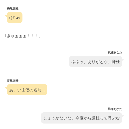
長尾謙杜
((ｷﾞｭｯ
｢きゃぁぁぁ！！！｣
桃瀬あなた
ふふっ、ありがとな、謙杜
長尾謙杜
あ、いま僕の名前...
桃瀬あなた
しょうがないな、今度から謙杜って呼ぶな