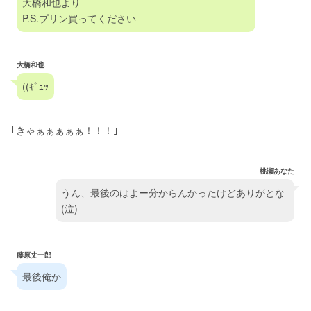
大橋和也より
P.S.プリン買ってください
大橋和也
((ｷﾞｭｯ
｢きゃぁぁぁぁぁ！！！｣
桃瀬あなた
うん、最後のはよー分からんかったけどありがとな
(泣)
藤原丈一郎
最後俺か