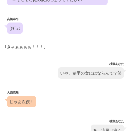
高橋恭平
((ｷﾞｭｯ
｢きゃぁぁぁぁ！！！｣
桃瀬あなた
いや、恭平の女にはならんで？笑
大西流星
じゃあ次僕！
桃瀬あなた
あ、流星は泣く