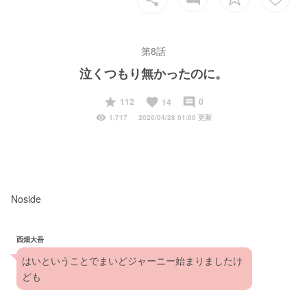
第8話
泣くつもり無かったのに。
start
favorite
insert_comment
112
0
14
visibility
1,717
2020/04/28 01:00 更新
Noside
西畑大吾
はいということでまいどジャーニー始まりましたけ
ども