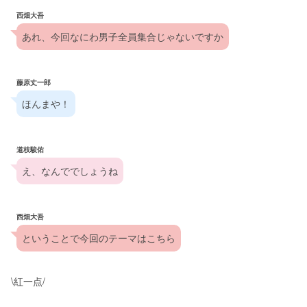
西畑大吾
あれ、今回なにわ男子全員集合じゃないですか
藤原丈一郎
ほんまや！
道枝駿佑
え、なんででしょうね
西畑大吾
ということで今回のテーマはこちら
\紅一点/