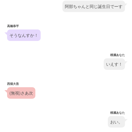
阿部ちゃんと同じ誕生日でーす
高橋恭平
そうなんすか！
桃瀬あなた
いえす！
西畑大吾
(無視)さあ次
桃瀬あなた
おい。