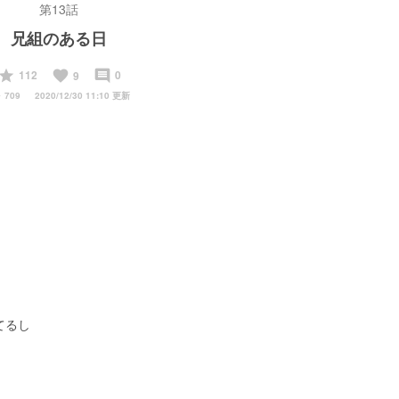
第13話
兄組のある日
start
favorite
insert_comment
112
0
9
y
709
2020/12/30 11:10 更新
てるし