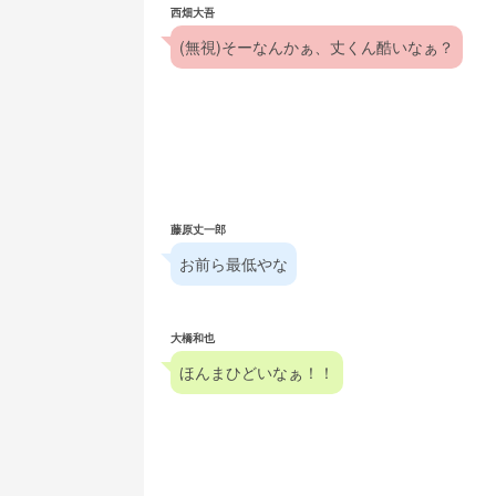
西畑大吾
(無視)そーなんかぁ、丈くん酷いなぁ？
藤原丈一郎
お前ら最低やな
大橋和也
ほんまひどいなぁ！！