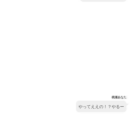
桃瀬あなた
やってええの！？やるー