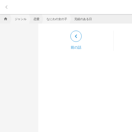
keyboard_arrow_left
ジャンル
恋愛
なにわの女の子
兄組のある日
home
keyboard_arrow_left
前の話