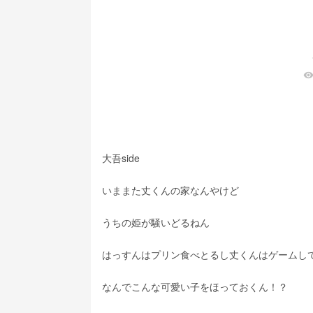
visibilit
大吾side
いままた丈くんの家なんやけど
うちの姫が騒いどるねん
はっすんはプリン食べとるし丈くんはゲームし
なんでこんな可愛い子をほっておくん！？