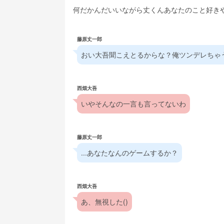
何だかんだいいながら丈くんあなたのこと好き
藤原丈一郎
おい大吾聞こえとるからな？俺ツンデレちゃ
西畑大吾
いやそんなの一言も言ってないわ
藤原丈一郎
...あなたなんのゲームするか？
西畑大吾
あ、無視した()