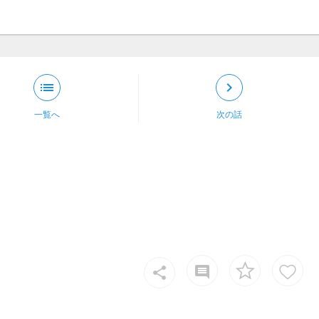
list
keyboard_arrow_right
一覧へ
次の話
insert_comment
share