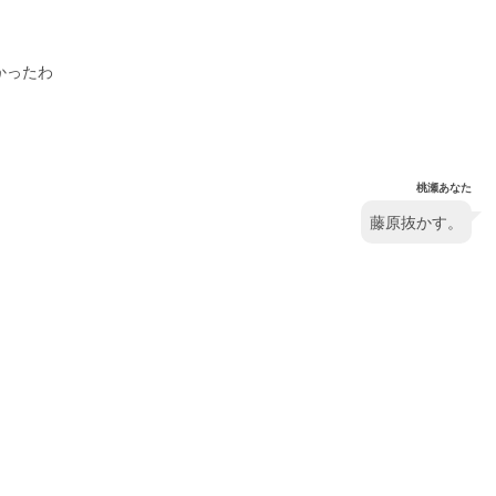
かったわ
桃瀬あなた
藤原抜かす。