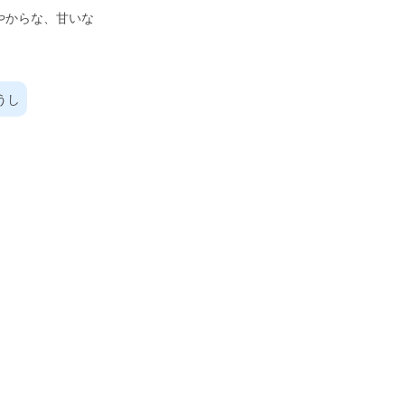
やからな、甘いな
うし