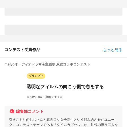
コンテスト受賞作品
もっと見る
meiyoオーディオドラマ＆主題歌 原案コラボコンテスト
グランプリ
透明なフィルムの向こう側で息をする
♖ ଘ♥ଓ owmitoa ଘ♥ଓ ♖
編集部コメント
引きこもりのおじさんと真面目な女子高生という組み合わせがユニー
ク。コンテストテーマである「タイムカプセル」が、世代の違う二人を