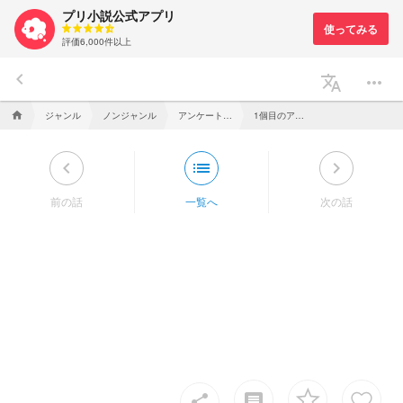
プリ小説公式アプリ
評価6,000件以上
keyboard_arrow_left
translate
more_horiz
ジャンル
ノンジャンル
アンケート箱ぉ
1個目のアンケ〜
home
keyboard_arrow_left
list
keyboard_arrow_right
前の話
一覧へ
次の話
insert_comment
share