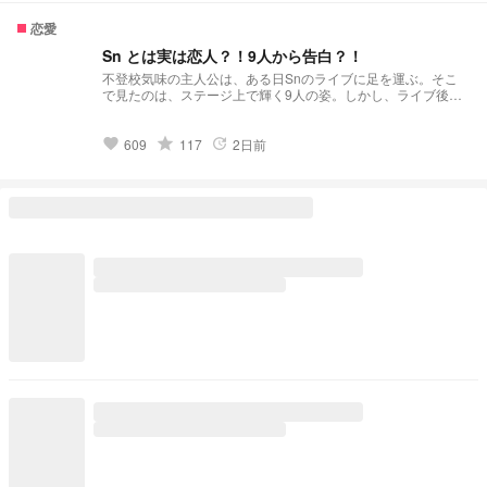
しい兄弟？！ 夢主:バリバリ不良校じゃねぇかよ!!! 最強の高校
生。新しく兄弟出来ました＆不良校に転校?! 𝕤𝕥𝕒𝕣𝕥 ⚠︎パクリ
恋愛
❌(似ているものがあってもパクリではありません。)口調迷
子。
Sn とは実は恋人？！9人から告白？！
不登校気味の主人公は、ある日Snのライブに足を運ぶ。そこ
で見たのは、ステージ上で輝く9人の姿。しかし、ライブ後、
主人公はSnのメンバーから次々と告白されるという、予想外
の展開に巻き込まれる。実は、Snのメンバーたちは以前から
主人公のことを想っていたのだ。9人からの熱烈なアプローチ
grade
609
117
2日前
favorite
update
に戸惑いながらも、主人公はSnとの関係を深めていく。果た
して、主人公は誰を選ぶのか？Snに溺愛される、夢のような
体験をあなたに。 2026/04/18 デイリーランキング恋愛189位
2026/04/19 デイリーランキング恋愛91位 2026/04/24 デイリ
ーランキング恋愛81位