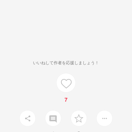
いいねして作者を応援しましょう！
7
insert_comment
share
more_horiz