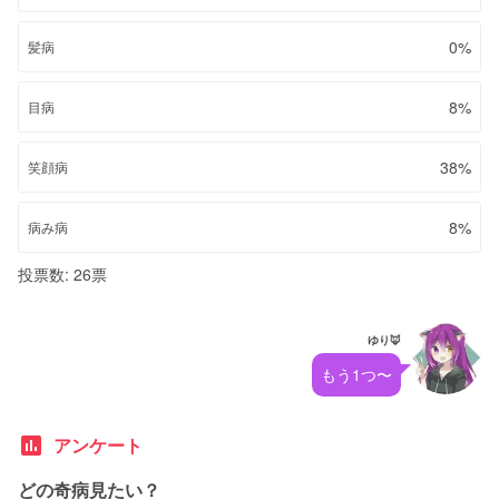
0%
髪病
8%
目病
38%
笑顔病
8%
病み病
投票数: 26票
ゆり🦊
もう1つ〜
poll
アンケート
どの奇病見たい？