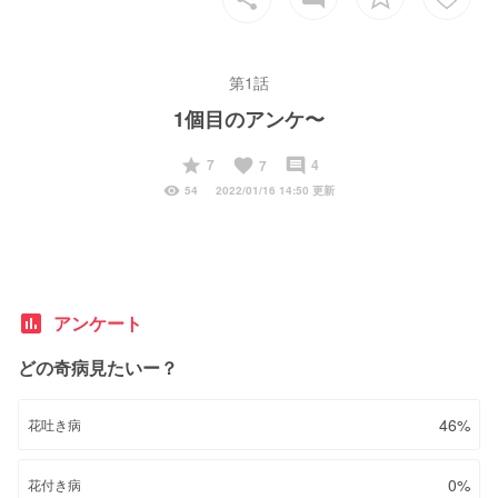
第1話
1個目のアンケ〜
start
favorite
insert_comment
7
4
7
visibility
54
2022/01/16 14:50 更新
poll
アンケート
どの奇病見たいー？
46%
花吐き病
0%
花付き病