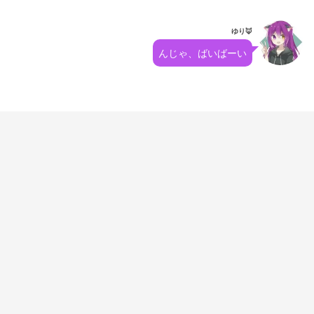
ゆり🦊
んじゃ、ばいばーい