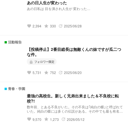
あの日人生が変わった
あの日私は 目を潰され人生が 変わった…
grade
2,394
330
2025/06/28
favorite
update
活動報告
【投稿停止】2番目総長は無敵くんの妹ですが瓜二つ
な件。
フォロワー限定
lock
grade
5,731
752
2025/06/20
favorite
update
青春・学園
最強の高校生。新しく兄弟出来ました＆不良校に転
校?!
数年前、とある不良がいた。その不良は｢純白の蝶｣と呼ばれて
いた。純白の蝶には多くの伝説がある。その中でも最も有名な
伝説……それは｢violent破滅｣これはviolentという極悪非道な不
grade
9,570
1,273
2026/05/12
favorite
update
良グループを1人で潰したという伝説だ。 そんな伝説を持って
いる純白の蝶はと言うと··········· 夢主:はぁ？！再婚？！ 夢主:新