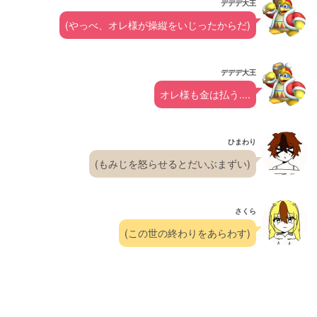
デデデ大王
(やっべ、オレ様が操縦をいじったからだ)
デデデ大王
オレ様も金は払う....
ひまわり
(もみじを怒らせるとだいぶまずい)
さくら
(この世の終わりをあらわす)