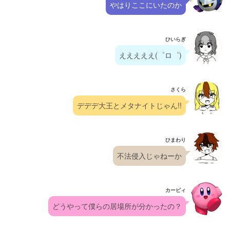
やはりここにいたのか
ひいらぎ
えええええ(゜ロ゜)
さくら
デデデ大王とメタナイトじゃん!!
ひまわり
不法侵入じゃねーか
カービィ
どうやって僕らの居場所が分かったの？