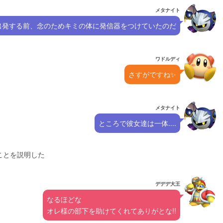
メタナイト
出発する前、念のためキミの体に発信器をつけていたのだ
ワドルディ
さすがですね✨
メタナイト
ところで彼女達は一体....
ことを説明した
デデデ大王
なるほどな
オレ様の部下を助けてくれてありがとな!!