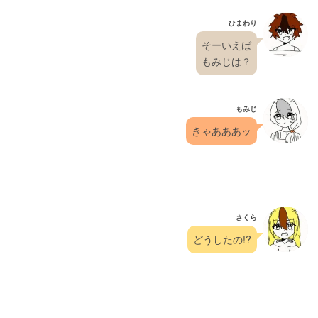
ひまわり
そーいえば
もみじは？
もみじ
きゃあああッ
さくら
どうしたの!?