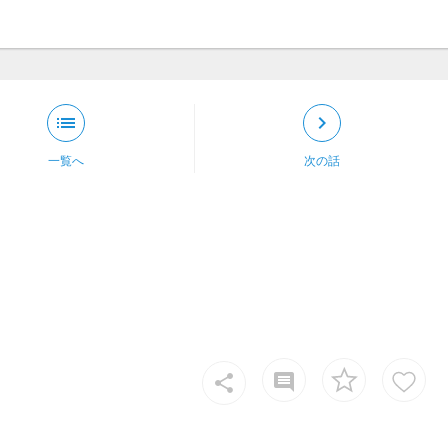
list
keyboard_arrow_right
一覧へ
次の話
insert_comment
share