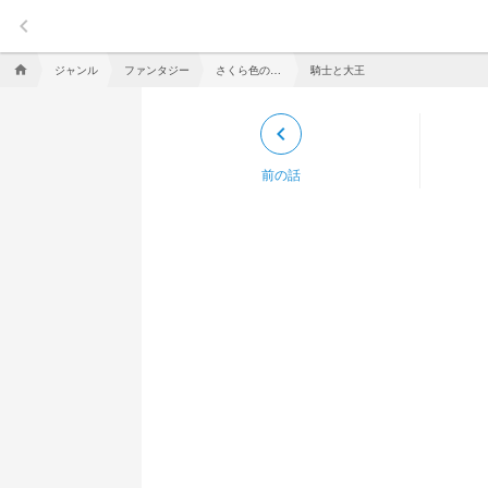
keyboard_arrow_left
ジャンル
ファンタジー
さくら色のキミ
騎士と大王
home
keyboard_arrow_left
前の話