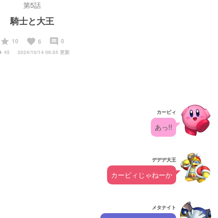
第5話
騎士と大王
start
favorite
insert_comment
10
0
6
ity
45
2024/10/14 06:55 更新
カービィ
あっ!!
デデデ大王
カービィじゃねーか
メタナイト