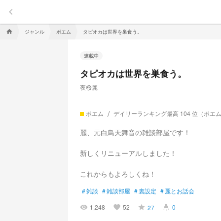
keyboard_arrow_left
ジャンル
ポエム
タピオカは世界を巣食う。
home
連載中
タピオカは世界を巣食う。
夜桜麗
ポエム
デイリーランキング最高 104 位（ポエ
麗、元白鳥天舞音の雑談部屋です！
新しくリニューアルしました！
これからもよろしくね！
#
雑談
#
雑談部屋
#
裏設定
#
麗とお話会
1,248
52
0
27
visibility
favorite
grade
highlight