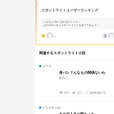
スポットライトユーザーランキング
いまなら1位になれるチャンス！
上のボタンからスポットライトを当ててみよう！
−
1
2
関連するスポットライト小説
ノート
身バレ？んなもの関係ないわ
疲れた
571
grade
271
2026/06/15
favorite
update
ノンジャンル
あの日人生が変わった