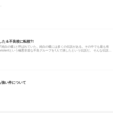
…
た＆不良校に転校?!
｢純白の蝶｣と呼ばれていた。純白の蝶には多くの伝説がある。その中でも最も有
れはviolentという極悪非道な不良グループを1人で潰したという伝説だ。 そんな伝説を
があってもパクリではありません。)
も強い件について