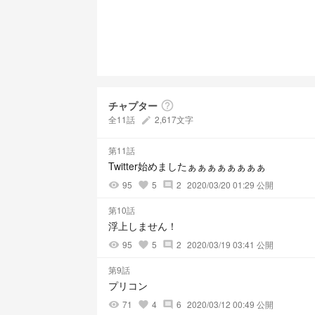
チャプター
help_outline
全11話
2,617文字
create
第11話
Twitter始めましたぁぁぁぁぁぁぁぁ
95
5
2
2020/03/20 01:29 公開
visibility
favorite
comment
第10話
浮上しません！
95
5
2
2020/03/19 03:41 公開
visibility
favorite
comment
第9話
プリコン
71
4
6
2020/03/12 00:49 公開
visibility
favorite
comment