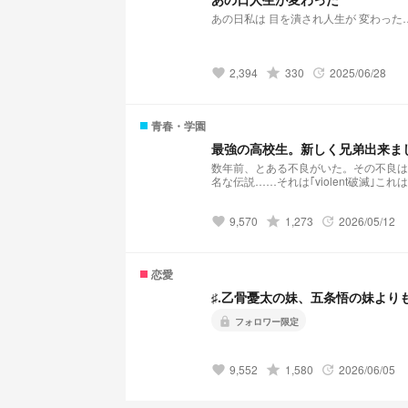
あの日私は 目を潰され人生が 変わった
2,394
grade
330
2025/06/28
favorite
update
青春・学園
最強の高校生。新しく兄弟出来まし
数年前、とある不良がいた。その不良は
名な伝説……それは｢violent破滅｣こ
持っている純白の蝶はと言うと··········· 夢主:はぁ？！再婚？！ 夢主:新しい兄弟？！ 夢主:バリバリ不良校じゃねぇかよ!!! 最
強の高校生。新しく兄弟出来ました＆不良校に転校?! 𝕤𝕥𝕒𝕣𝕥 ⚠︎パクリ❌(似ているもの
9,570
grade
1,273
2026/05/12
口調迷子。
favorite
update
恋愛
♯.乙骨憂太の妹、五条悟の妹より
lock
フォロワー限定
9,552
grade
1,580
2026/06/05
favorite
update