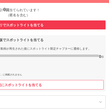
0
計
回
当てられています！
（匿名を含む）
リでスポットライトを当てる
b版でスポットライトを当てる
と動画が再生された後にスポットライト限定チャプターに遷移します。
0
/0
グ」に掲載されません
説にスポットライトを当てる
keyboard_arrow_down