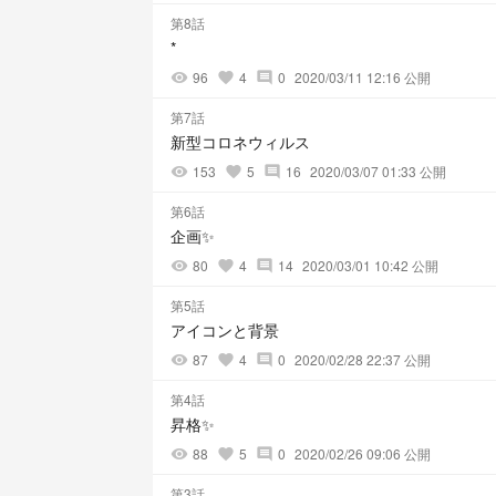
第8話
*
96
4
0
2020/03/11 12:16 公開
visibility
favorite
comment
第7話
新型コロネウィルス
153
5
16
2020/03/07 01:33 公開
visibility
favorite
comment
第6話
企画✨
80
4
14
2020/03/01 10:42 公開
visibility
favorite
comment
第5話
アイコンと背景
87
4
0
2020/02/28 22:37 公開
visibility
favorite
comment
第4話
昇格✨
88
5
0
2020/02/26 09:06 公開
visibility
favorite
comment
第3話