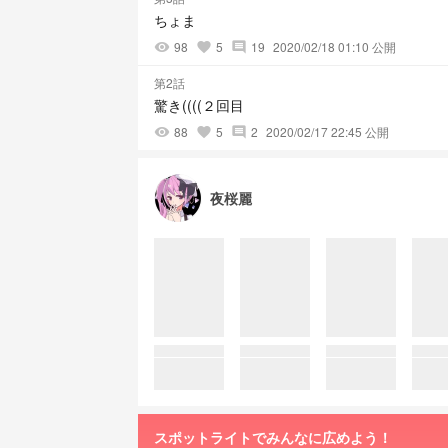
ちょま
98
5
19
2020/02/18 01:10 公開
visibility
favorite
comment
第2話
驚き((((２回目
88
5
2
2020/02/17 22:45 公開
visibility
favorite
comment
夜桜麗
スポットライトでみんなに広めよう！