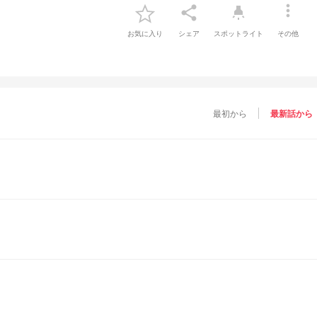
more_vert
share
highlight
お気に入り
シェア
スポットライト
その他
最初から
最新話から