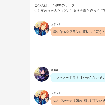
この人は、Knightsのリーダー
少し変わった人だけど、"!!瀬名先輩と違って!!
月永レオ
凄いなぁ☆アランに膝枕して貰うと、霊
瀬名泉
ちょっと〜亜嵐を甘やかさないで
月永レオ
なんでだセナ！ほれほれ！可愛い