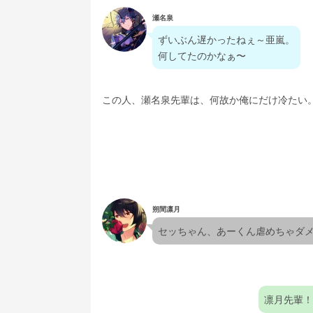
瀬名泉
ずいぶん遅かったねぇ～亜嵐。
何してたのかなぁ〜
この人、瀬名泉先輩は、何故か俺にだけ冷たい
朔間凛月
セッちゃん、あーくん虐めちゃダ
凛月先輩！