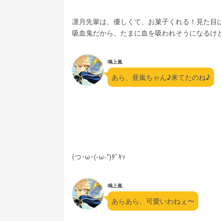
凛月先輩は、優しくて、お菓子くれる！見た目
吸血鬼だから、たまに血を吸われそうになるけ
鳴上嵐
あら、亜嵐ちゃん♪来てたのね♪
(つ･ω･(-ω-*)ﾀﾞｷｯ
鳴上嵐
あらあら、可愛いわねぇ〜