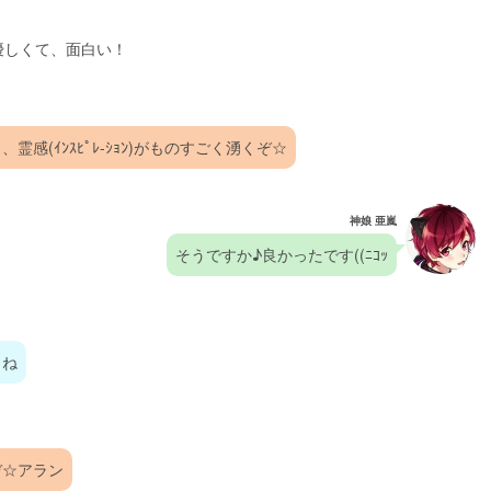
"優しくて、面白い！
感(ｲﾝｽﾋﾟﾚ-ｼｮﾝ)がものすごく湧くぞ☆
神娘 亜嵐
そうですか♪良かったです((ﾆｺｯ
よね
ぞ☆アラン