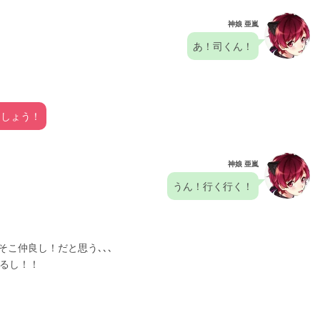
神娘 亜嵐
あ！司くん！
ましょう！
神娘 亜嵐
うん！行く行く！
こそこ仲良し！だと思う､､､
てるし！！