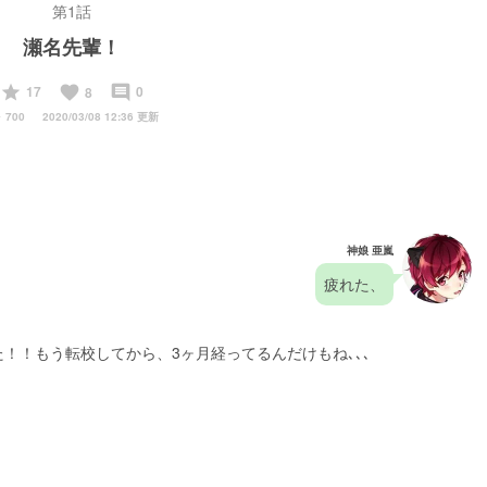
第1話
瀬名先輩！
start
favorite
insert_comment
17
0
8
y
700
2020/03/08 12:36 更新
神娘 亜嵐
疲れた、
た！！もう転校してから、3ヶ月経ってるんだけもね､､､