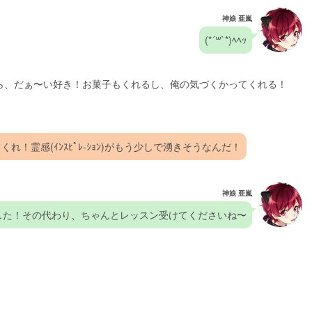
神娘 亜嵐
(*´꒳`*)ﾍﾍｯ
ら、だぁ〜い好き！お菓子もくれるし、俺の気づくかってくれる！
！霊感(ｲﾝｽﾋﾟﾚ-ｼｮﾝ)がもう少しで湧きそうなんだ！
神娘 亜嵐
した！その代わり、ちゃんとレッスン受けてくださいね〜