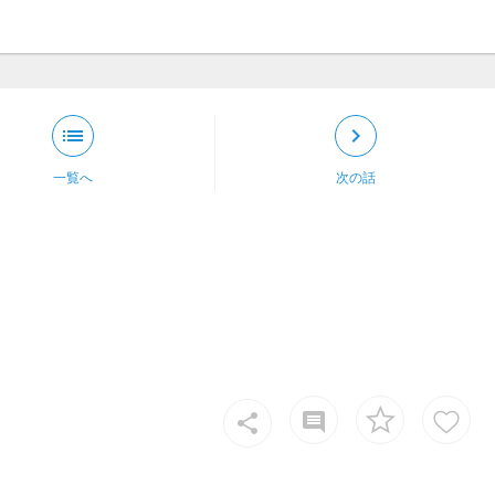
list
keyboard_arrow_right
一覧へ
次の話
insert_comment
share