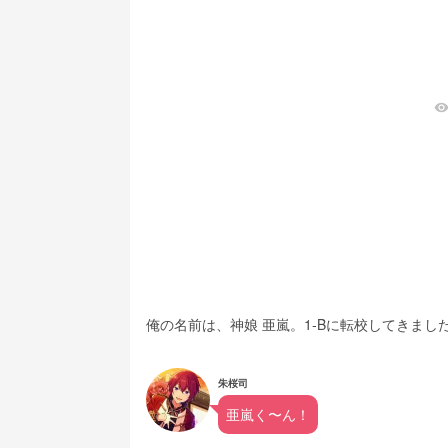
visibilit
俺の名前は、神娘 亜嵐。1-Bに転校してきまし
朱桜司
亜嵐く〜ん！