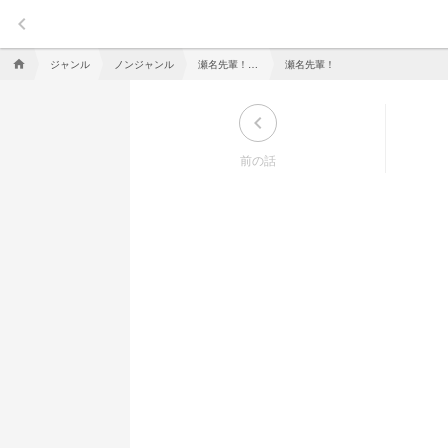
keyboard_arrow_left
ジャンル
ノンジャンル
瀬名先輩！優しくしてください！
瀬名先輩！
home
keyboard_arrow_left
前の話