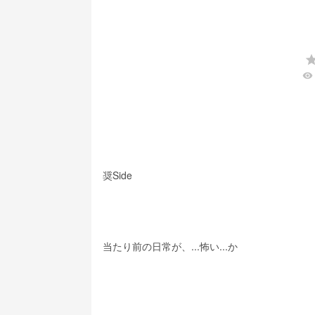
s
visibility
奨Side
当たり前の日常が、...怖い...か