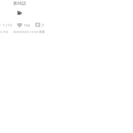
第35話
💫
tart
favorite
insert_comment
1,114
0
156
3,794
2025/04/03 13:00 更新