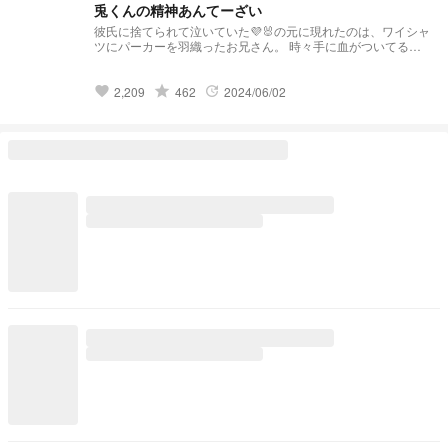
兎くんの精神あんてーざい
彼氏に捨てられて泣いていた💜‪🐰の元に現れたのは、ワイシャ
ツにパーカーを羽織ったお兄さん。 時々手に血がついてるお
兄さん。
grade
2,209
462
2024/06/02
favorite
update