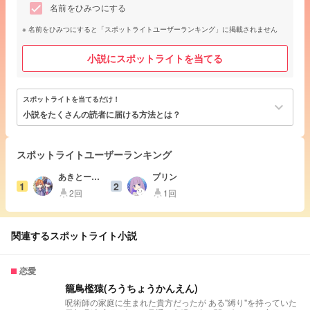
名前をひみつにする
名前をひみつにすると「スポットライトユーザーランキング」に掲載されません
小説にスポットライトを当てる
スポットライトを当てるだけ！
keyboard_arrow_down
小説をたくさんの読者に届ける方法とは？
スポットライトユーザーランキング
あきとーや
プリン
1
2
🥞☕
2回
1回
highlight
highlight
関連するスポットライト小説
恋愛
籠鳥檻猿(ろうちょうかんえん)
呪術師の家庭に生まれた貴方だったが ある"縛り"を持っていた