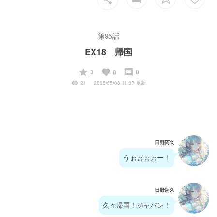
第95話
EX18 帰国
start
favorite
insert_comment
3
0
0
visibility
21
2025/05/08 11:37 更新
日野阿久
うぉぉぉぉー！
日野阿久
久々帰国！ジャバン！