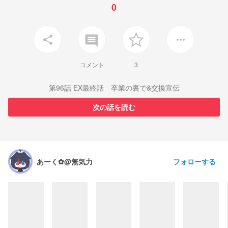
0
insert_comment
share
more_horiz
コメント
3
第96話 EX最終話 卒業の裏で&交換宣伝
次の話を読む
フォローする
あーく✿@無気力