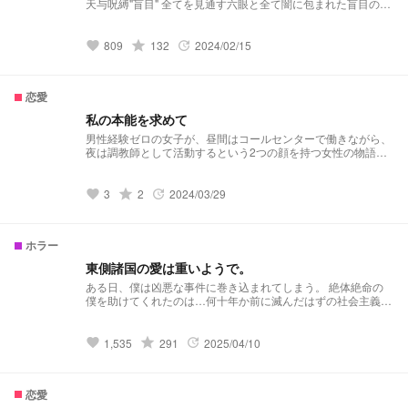
天与呪縛"盲目" 全てを見通す六眼と全て闇に包まれた盲目の物
語 ある事件をきっかけに2人の運命は動き始める..... それを取
り巻く男達との泥沼劇 ヤンデレ、狂愛、束縛、狂っていく呪
術男子との物語 基本愛されを書きたいけど、束縛などヤミな
grade
809
132
2024/02/15
favorite
update
話が好きな方是非見ていってください。 1日1チャプター目
標！頑張るぞ💪
恋愛
私の本能を求めて
男性経験ゼロの女子が、昼間はコールセンターで働きながら、
夜は調教師として活動するという2つの顔を持つ女性の物語。
彼女は恋愛の知識や経験がないまま、自分の本能を求めて恋愛
の仕方を学んでいく過程が描かれている。
grade
3
2
2024/03/29
favorite
update
ホラー
東側諸国の愛は重いようで。
ある日、僕は凶悪な事件に巻き込まれてしまう。 絶体絶命の
僕を助けてくれたのは…何十年か前に滅んだはずの社会主義国
達…？ 行場を失った僕は、彼らの住む家で共同生活を送るこ
ととなり…
grade
1,535
291
2025/04/10
favorite
update
恋愛