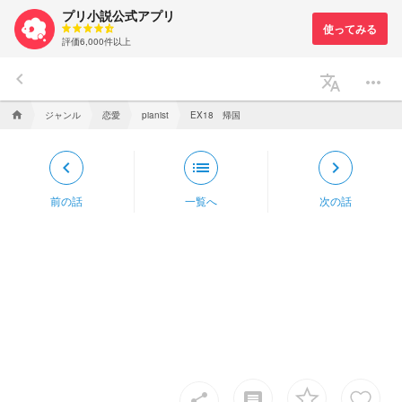
プリ小説公式アプリ
評価6,000件以上
keyboard_arrow_left
translate
more_horiz
ジャンル
恋愛
EX18 帰国
home
pianist
keyboard_arrow_left
list
keyboard_arrow_right
前の話
一覧へ
次の話
insert_comment
share