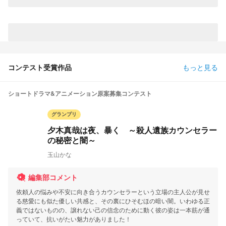
コンテスト受賞作品
もっと見る
ショートドラマ&アニメーション原案募集コンテスト
グランプリ
夕木真哉は夜、暴く ～殺人遺族カウンセラー
の秘密と闇～
玉山かな
編集部コメント
依頼人の悩みや不安に向き合うカウンセラーという立場の主人公が見せ
る慈愛にも似た優しい共感と、その裏にひそむほの暗い闇。いわゆる正
義ではないものの、譲れない己の信念のために動く彼の姿は一本筋が通
っていて、抗いがたい魅力がありました！