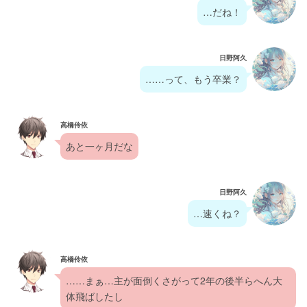
…だね！
日野阿久
……って、もう卒業？
高橋伶依
あと一ヶ月だな
日野阿久
…速くね？
高橋伶依
……まぁ…主が面倒くさがって2年の後半らへん大
体飛ばしたし