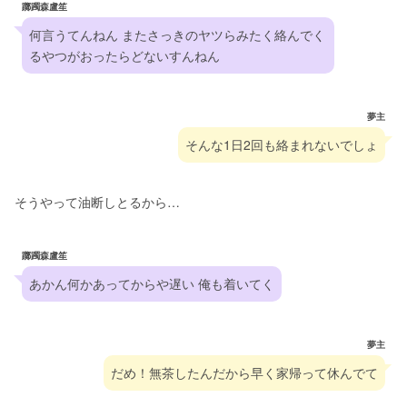
躑躅森盧笙
何言うてんねん またさっきのヤツらみたく絡んでく
るやつがおったらどないすんねん
夢主
そんな1日2回も絡まれないでしょ
そうやって油断しとるから…
躑躅森盧笙
あかん何かあってからや遅い 俺も着いてく
夢主
だめ！無茶したんだから早く家帰って休んでて