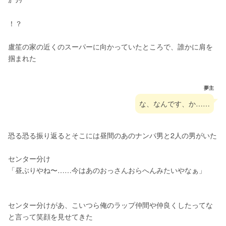
ｶﾞｼｯ
！？
盧笙の家の近くのスーパーに向かっていたところで、誰かに肩を
掴まれた
夢主
な、なんです、か……
恐る恐る振り返るとそこには昼間のあのナンパ男と2人の男がいた
センター分け
「昼ぶりやね〜……今はあのおっさんおらへんみたいやなぁ」
センター分けがあ、こいつら俺のラップ仲間や仲良くしたってな
と言って笑顔を見せてきた