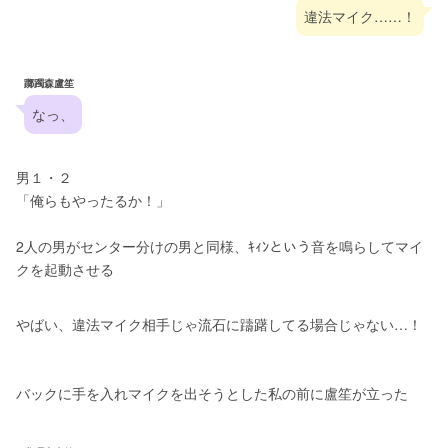
違法マイク……！
躑躅森盧笙
なっ、
男１・２
「俺らもやったるか！」
2人の男がセンター分けの男と同様、ｷｨﾝという音を鳴らしてマイ
クを起動させる
やばい、違法マイク相手じゃ流石に躊躇してる場合じゃない…！
バックに手を入れマイクを出そうとした私の前に盧笙が立った