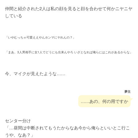
仲間と紹介された2人は私の顔を見ると顔を合わせて何かニヤニヤ
している
「いやむっちゃ可愛ええやんホンマにヤれんの？」
「まあ、3人男相手に女1人でどうにも出来んやろ いざとなれば俺らにはこれがあるからな」
今、マイクが見えたような……
夢主
……あの、何の用ですか
センター分け
「…昼間は中断されてもうたからなあ今から俺らといいとこ行こ
うや、なあ？」