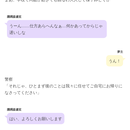
躑躅森盧笙
うーん……仕方あらへんなぁ…何かあってからじゃ
遅いしな
夢主
うん！
警察
「それじゃ、ひとまず後のことは我々に任せてご自宅にお帰りに
なさってください」
躑躅森盧笙
はい、よろしくお願いします