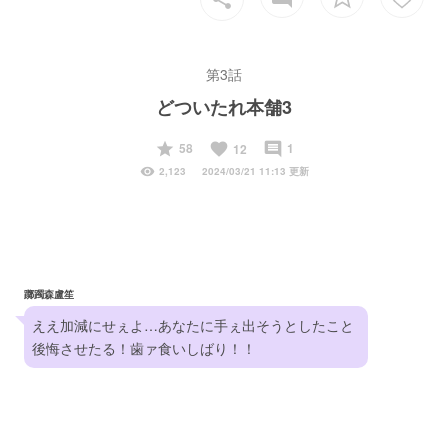
第3話
どついたれ本舗3
start
favorite
insert_comment
58
1
12
visibility
2,123
2024/03/21 11:13 更新
躑躅森盧笙
ええ加減にせぇよ…あなたに手ぇ出そうとしたこと
後悔させたる！歯ァ食いしばり！！