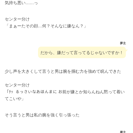
気持ち悪い……っ
センター分け
「まぁーたその顔…何？そんなに嫌なん？」
夢主
だから、嫌だって言ってるじゃないですか！
少し声を大きくして言うと男は腕を掴む力を強めて睨んできた
センター分け
「ﾁｯ  るっさいなあほんまに お前が嫌とか知らんねん黙って着い
てこいや」
そう言うと男は私の腕を強く引っ張った
夢主