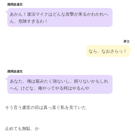
躑躅森盧笙
あかん！違法マイクはどんな攻撃が来るかわかれへ
ん、危険すぎるわ！
夢主
なら、なおさらっ！
躑躅森盧笙
あなた、俺は簓みたく強ないし、頼りないかもしれ
へん  けどな、俺やってやる時はやるんや
そう言う盧笙の目は真っ直ぐ私を見ていた
止めても無駄、か