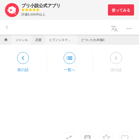
プリ小説公式アプリ
評価6,000件以上
keyboard_arrow_left
translate
more_horiz
ジャンル
恋愛
ヒプノシスマイク
どついたれ本舗3
home
keyboard_arrow_left
list
keyboard_arrow_right
前の話
一覧へ
次の話
insert_comment
share