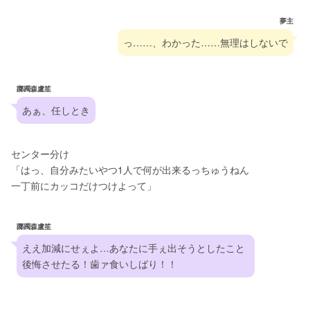
夢主
っ……、わかった……無理はしないで
躑躅森盧笙
あぁ、任しとき
センター分け
「はっ、自分みたいやつ1人で何が出来るっちゅうねん
一丁前にカッコだけつけよって」
躑躅森盧笙
ええ加減にせぇよ…あなたに手ぇ出そうとしたこと
後悔させたる！歯ァ食いしばり！！