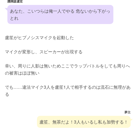
躑躅森盧笙
あなた、こいつらは俺一人でやる 危ないから下がっ
とれ
盧笙がヒプノシスマイクを起動した
マイクが変形し、スピーカーが出現する
幸い、周りに人影は無いためここでラップバトルをしても周りへ
の被害はほぼ無い
でも……違法マイク3人を盧笙1人で相手するのは流石に無理があ
る
夢主
盧笙、無茶だよ！3人もいるし私も加勢する！