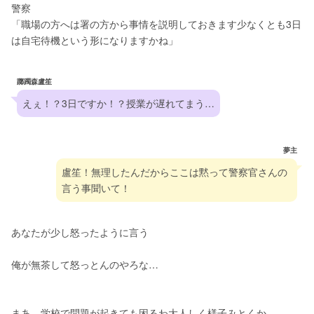
警察
「職場の方へは署の方から事情を説明しておきます少なくとも3日
は自宅待機という形になりますかね」
躑躅森盧笙
えぇ！？3日ですか！？授業が遅れてまう…
夢主
盧笙！無理したんだからここは黙って警察官さんの
言う事聞いて！
あなたが少し怒ったように言う
俺が無茶して怒っとんのやろな…
まあ、学校で問題が起きても困るわ大人しく様子みとくか