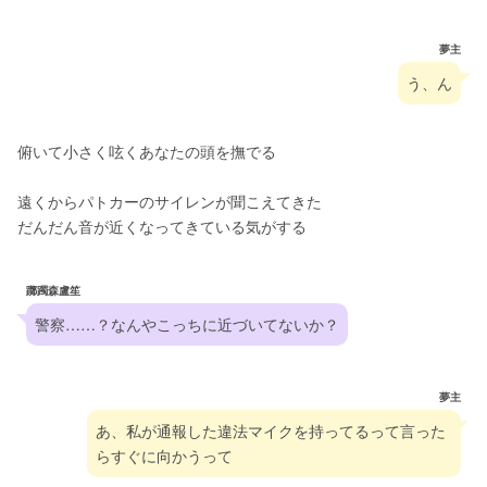
夢主
う、ん
俯いて小さく呟くあなたの頭を撫でる
遠くからパトカーのサイレンが聞こえてきた
だんだん音が近くなってきている気がする
躑躅森盧笙
警察……？なんやこっちに近づいてないか？
夢主
あ、私が通報した違法マイクを持ってるって言った
らすぐに向かうって