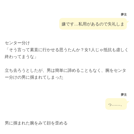
夢主
嫌です…私用があるので失礼しま
センター分け
「そう言って素直に行かせる思うたんか？女1人じゃ抵抗も虚しく
終わってまうな」
立ち去ろうとしたが、男は簡単に諦めることもなく、腕をセンタ
ー分けの男に掴まれてしまった
夢主
っ……、
男に掴まれた腕をみて顔を歪める