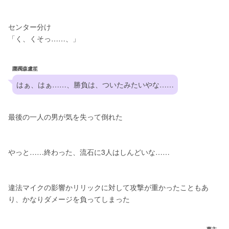
センター分け
「く、くそっ……、」
躑躅森盧笙
はぁ、はぁ……、勝負は、ついたみたいやな……
最後の一人の男が気を失って倒れた
やっと……終わった、流石に3人はしんどいな……
違法マイクの影響かリリックに対して攻撃が重かったこともあ
り、かなりダメージを負ってしまった