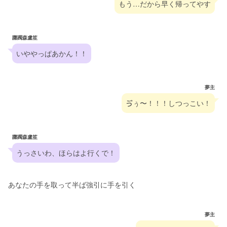
もう…だから早く帰ってやす
躑躅森盧笙
いややっぱあかん！！
夢主
ゔぅ〜！！！しつっこい！
躑躅森盧笙
うっさいわ、ほらはよ行くで！
あなたの手を取って半ば強引に手を引く
夢主