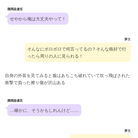
躑躅森盧笙
せやから俺は大丈夫やって！
夢主
そんなにボロボロで何言ってるの？そんな格好で行
ったら周りの人に見られる！
自身の外装を見てみると服はあちこち破れていて吹っ飛ばされた
衝撃で負った擦り傷が沢山ある
躑躅森盧笙
…確かに、そうかもしれんけど……
夢主