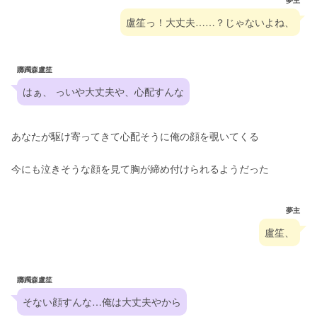
夢主
盧笙っ！大丈夫……？じゃないよね、
躑躅森盧笙
はぁ、 っいや大丈夫や、心配すんな
あなたが駆け寄ってきて心配そうに俺の顔を覗いてくる
今にも泣きそうな顔を見て胸が締め付けられるようだった
夢主
盧笙、
躑躅森盧笙
そない顔すんな…俺は大丈夫やから