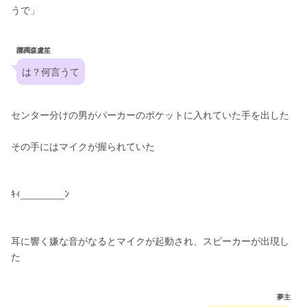
うで」
躑躅森盧笙
は？何言うて
センター分けの男がパーカーのポケットに入れていた手を出した
その手にはマイクが握られていた
ｷｨ________ﾝ
耳に響く嫌な音がなるとマイクが起動され、スピーカーが出現し
た
夢主