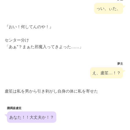
っい、ぃた、
『おい！何してんのや！』
センター分け
「あぁ"？まぁた邪魔入ってきよった……」
夢主
え、盧笙…！？
盧笙は私を男から引き剥がし自身の体に私を寄せた
躑躅森盧笙
あなた！！大丈夫か！？