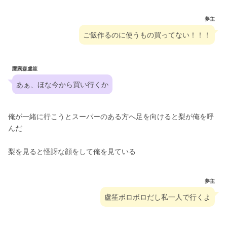
夢主
ご飯作るのに使うもの買ってない！！！
躑躅森盧笙
あぁ、ほな今から買い行くか
俺が一緒に行こうとスーパーのある方へ足を向けると梨が俺を呼
んだ
梨を見ると怪訝な顔をして俺を見ている
夢主
盧笙ボロボロだし私一人で行くよ