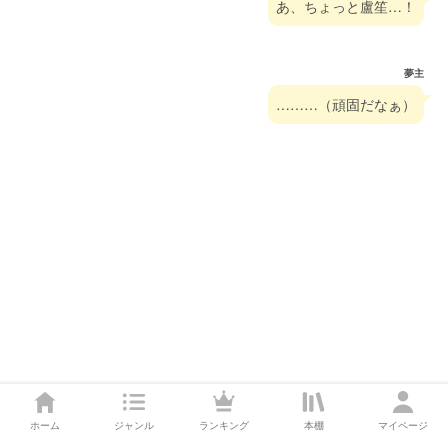
あ、ちょっと盧笙…！
夢主
………（頑固だなぁ）
ホーム
ジャンル
ランキング
本棚
マイページ