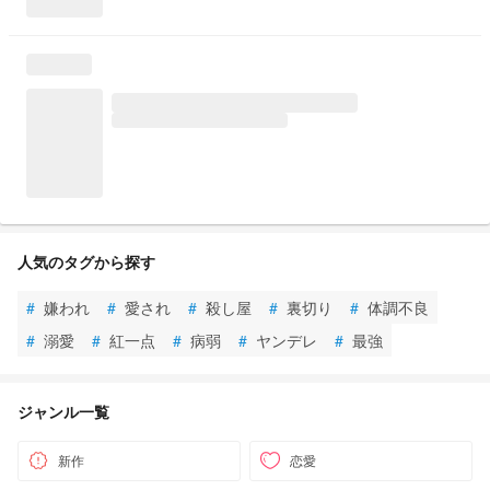
人気のタグから探す
#
嫌われ
#
愛され
#
殺し屋
#
裏切り
#
体調不良
#
溺愛
#
紅一点
#
病弱
#
ヤンデレ
#
最強
ジャンル一覧
新作
恋愛