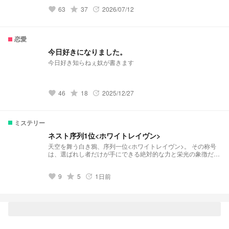
プの 探偵、記録者、〇〇、〇〇〇、の物語
63
grade
37
2026/07/12
favorite
update
恋愛
今日好きになりました。
今日好き知らねぇ奴が書きます
46
grade
18
2025/12/27
favorite
update
ミステリー
ネスト序列1位<ホワイトレイヴン>
天空を舞う白き鴉、序列一位<ホワイトレイヴン>。 その称号
は、選ばれし者だけが手にできる絶対的な力と栄光の象徴だ。
しかし、その頂点に立つ者には、決して語られることのない暗
い過去があった。 互いに惹かれ合いながらも、それぞれの孤
9
grade
5
1日前
独を抱える三人の孤独な魂。 ある日、彼らの運命を揺るがす
favorite
update
事件が起こり、隠されていた真実が,暗い過去があるそんな三
人の真実が明らかにされていく。 友情、裏切り、そして宿
命。 彼らは、過去の亡霊と対峙し、未来を切り開くことがで
きるのか。 ネストの序列を巡る、壮大な叙事詩が今、幕を開
ける。