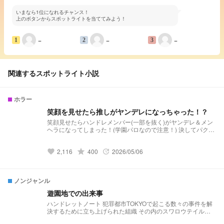
いまなら1位になれるチャンス！
上のボタンからスポットライトを当ててみよう！
−
−
−
1
2
3
関連するスポットライト小説
ホラー
笑顔を見せたら推しがヤンデレになっちゃった！？
笑顔見せたらハンドレメンバー(一部を抜く)がヤンデレ＆メン
ヘラになってしまった！(学園パロなので注意！) 決してパクっ
ておりません めっちゃほのぼの
2,116
grade
400
2026/05/06
favorite
update
ノンジャンル
遊園地での出来事
ハンドレットノート 犯罪都市TOKYOで起こる数々の事件を解
決するために立ち上げられた組織 その内のスワロウテイル、
ホークアイズ、ナイトアウル、〇〇〇〇〇〇〇の4つのグルー