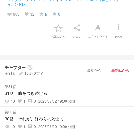
#
ハンドレ
963
32
0
5
visibility
favorite
grade
highlight
more_vert
share
highlight
お気に入り
シェア
スポットライト
その他
チャプター
help_outline
最初から
最新話から
全31話
15,949文字
create
第31話
31話 嘘をつき続ける
10
1
0
2026/07/02 19:00 公開
visibility
favorite
comment
第30話
30話 それが、終わりの始まり
10
1
0
2026/06/30 19:00 公開
visibility
favorite
comment