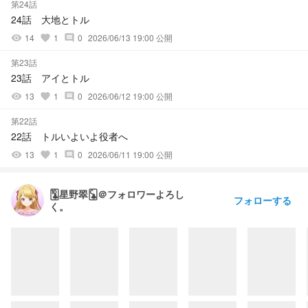
第24話
24話 大地とトル
14
1
0
2026/06/13 19:00 公開
visibility
favorite
comment
第23話
23話 アイとトル
13
1
0
2026/06/12 19:00 公開
visibility
favorite
comment
第22話
22話 トルいよいよ役者へ
13
1
0
2026/06/11 19:00 公開
visibility
favorite
comment
🃚星野翠🃜＠フォロワーよろし
フォローする
く。