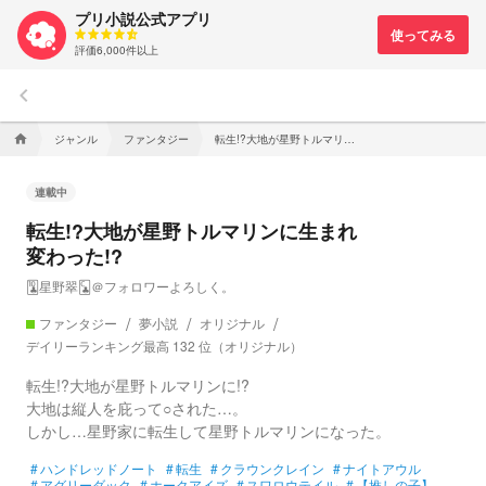
プリ小説公式アプリ
評価6,000件以上
keyboard_arrow_left
ジャンル
ファンタジー
転生!?大地が星野トルマリンに生まれ変わった!?
home
連載中
転生!?大地が星野トルマリンに生まれ
変わった!?
🃚星野翠🃜＠フォロワーよろしく。
ファンタジー
夢小説
オリジナル
デイリーランキング最高 132 位（オリジナル）
転生!?大地が星野トルマリンに!?
大地は縦人を庇って○された…。
しかし…星野家に転生して星野トルマリンになった。
#
ハンドレッドノート
#
転生
#
クラウンクレイン
#
ナイトアウル
#
アグリーダック
#
ホークアイズ
#
スワロウテイル
#
【推しの子】