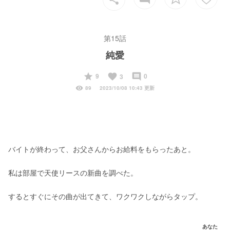
第15話
純愛
start
favorite
insert_comment
9
0
3
visibility
89
2023/10/08 10:43 更新
バイトが終わって、お父さんからお給料をもらったあと。
私は部屋で天使リースの新曲を調べた。
するとすぐにその曲が出てきて、ワクワクしながらタップ。
あなた