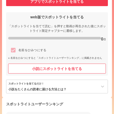
アプリでスポットライトを当てる
web版でスポットライトを当てる
「スポットライトを当てて読む」を押すと動画が再生された後にスポッ
トライト限定チャプターに遷移します。
0
/0
名前をひみつにする
名前をひみつにすると「スポットライトユーザーランキング」に掲載されません
小説にスポットライトを当てる
スポットライトを当てるだけ！
keyboard_arrow_down
小説をたくさんの読者に届ける方法とは？
スポットライトユーザーランキング