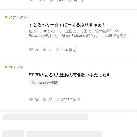
ファンタジー
すとろべりー☆すぱーくるぷりきゅあ！
ある日、すとろべりー王国という国に、悪の組織｢Black
Poison｣が現れた。 Black Poisonの目的は、この世界を黒く染
め上げること。 すとろべりー王国を守りたいと強く願ったも
りうさは、生徒会所属の歌い手グループ・すとぷりと出会う。
個性は皆バラバラだけど、守りたいものは皆同じ。 ドキドキ
grade
70
20
17時間前
favorite
update
あり、ワクワクありのファンタジー物語、スタートです。 ※初
のすとぷり夢小説なので口調迷子かもしれません。 ※伸びなか
ったら即消しします。 ※続かず消す可能性あり
コメディ
STPRのある3人はあの有名歌い手だった⁈
フォロワー限定
lock
grade
30
30
2026/03/19
favorite
update