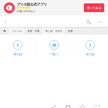
プリ小説公式アプリ
評価6,000件以上
keyboard_arrow_left
translate
more_horiz
ジャンル
青春・学園
推し様、大好き
純愛
home
keyboard_arrow_left
list
keyboard_arrow_right
前の話
一覧へ
次の話
insert_comment
share