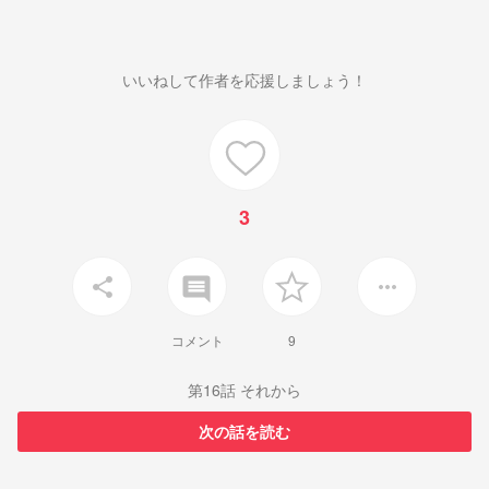
いいねして作者を応援しましょう！
3
insert_comment
share
more_horiz
コメント
9
第16話 それから
次の話を読む