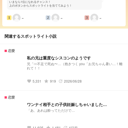
いまなら1位になれるチャンス！
上のボタンからスポットライトを当ててみよう！
−
−
−
1
2
3
関連するスポットライト小説
恋愛
私の兄は重度なシスコンのようです
兄「𓏸𓏸不足で死ぬ〜…（抱きつく you「お兄ちゃん暑い…！離
れて！！
grade
5,331
919
2026/06/28
favorite
update
恋愛
ワンナイ相手との子供妊娠しちゃいました…
「あ、あれは酔ってただけで…
grade
11,605
1,481
4日前
favorite
update