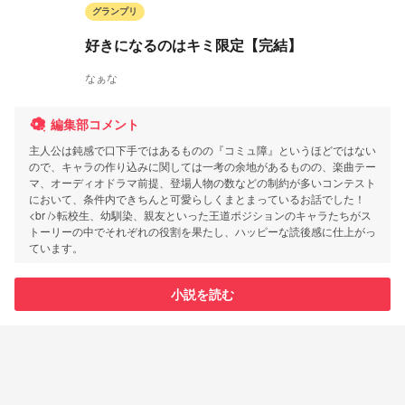
グランプリ
好きになるのはキミ限定【完結】
なぁな
編集部コメント
主人公は鈍感で口下手ではあるものの『コミュ障』というほどではない
ので、キャラの作り込みに関しては一考の余地があるものの、楽曲テー
マ、オーディオドラマ前提、登場人物の数などの制約が多いコンテスト
において、条件内できちんと可愛らしくまとまっているお話でした！
<br />転校生、幼馴染、親友といった王道ポジションのキャラたちがス
トーリーの中でそれぞれの役割を果たし、ハッピーな読後感に仕上がっ
ています。
小説を読む