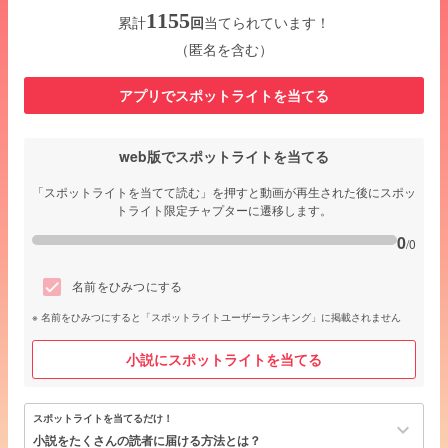
1155
累計
回
当てられています！
（匿名を含む）
アプリでスポットライトを当てる
web版でスポットライトを当てる
「スポットライトを当てて読む」を押すと動画が再生された後にスポッ
トライト限定チャプターに遷移します。
0
/0
名前をひみつにする
名前をひみつにすると「スポットライトユーザーランキング」に掲載されません
小説にスポットライトを当てる
スポットライトを当てるだけ！
keyboard_arrow_down
小説をたくさんの読者に届ける方法とは？