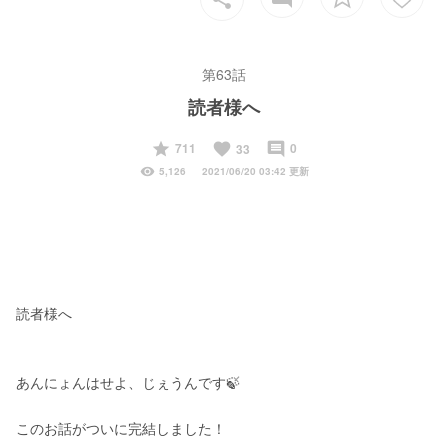
第63話
読者様へ
start
favorite
insert_comment
711
0
33
visibility
5,126
2021/06/20 03:42 更新
読者様へ
あんにょんはせよ、じぇうんです🍃
このお話がついに完結しました！