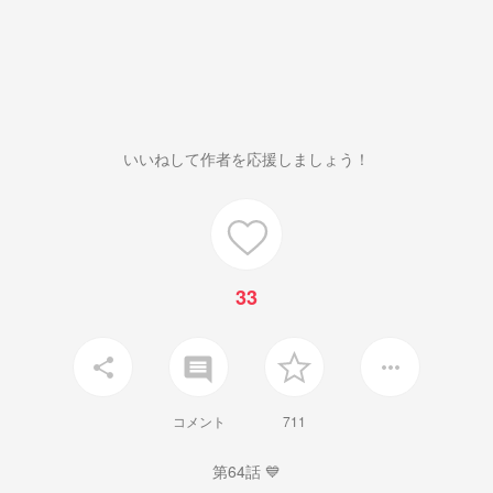
いいねして作者を応援しましょう！
33
insert_comment
share
more_horiz
コメント
711
第64話 💙