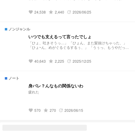
『、、、、生意気な弟め』 ━━━━━━━━━━━━━━━
だいぶ見切り発車です。パッと思いついたお話ですのでいきな
り消す場合あります🙇🏻‍♀️ オチとかそういうのは考えておりませ
grade
24,538
2,440
2026/06/25
favorite
update
ん！
ノンジャンル
いつでも支えるって言ったでしょ
「ひょ、吐きそうっ…」 「ひょん、また髪抜けちゃった、」
「ひょ~ん、めがぐるぐるするぅ、」 「うぅっ、もうやだっ…
泣」 『いっぱいヒョンたちのこと頼りな？』 『ん〜、しんど
いな、』 『よく頑張ってるよディノは』 『焦んなくていいか
らね』 ある日、白血病だと診断されたディノ 辛い副作用に耐
grade
40,643
2,225
2025/12/25
favorite
update
えながらも、なかなかしんどくて疲れてしまうディノ そんな
ディノを支える12人のヒョン ＿＿＿＿＿今まで恥ずかしくて
言えなかった言葉も、今なら言えるよ
ノート
身バレ？んなもの関係ないわ
疲れた
grade
570
270
2026/06/15
favorite
update