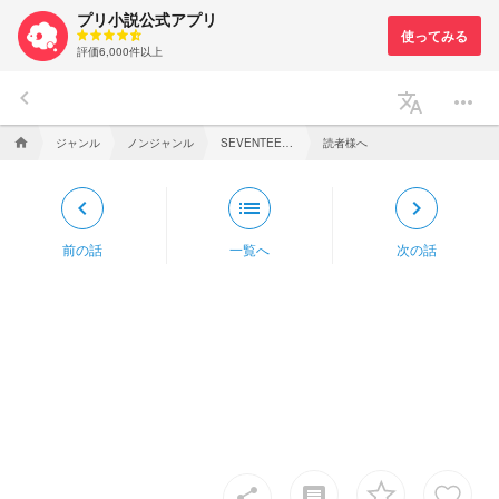
プリ小説公式アプリ
評価6,000件以上
keyboard_arrow_left
translate
more_horiz
ジャンル
ノンジャンル
SEVENTEENのヌナ
読者様へ
home
keyboard_arrow_left
list
keyboard_arrow_right
前の話
一覧へ
次の話
insert_comment
share