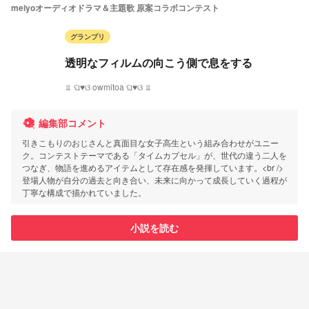
meiyoオーディオドラマ＆主題歌 原案コラボコンテスト
グランプリ
透明なフィルムの向こう側で息をする
♖ ଘ♥ଓ owmitoa ଘ♥ଓ ♖
編集部コメント
引きこもりのおじさんと真面目な女子高生という組み合わせがユニー
ク。コンテストテーマである「タイムカプセル」が、世代の違う二人を
つなぎ、物語を進めるアイテムとして存在感を発揮しています。<br />
登場人物が自分の過去と向き合い、未来に向かって成長していく過程が
丁寧な構成で描かれていました。
小説を読む