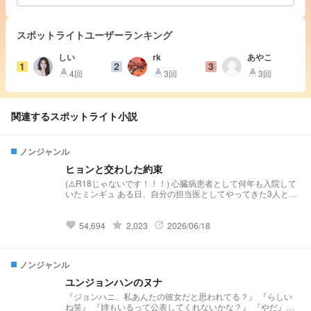
スポットライトユーザーランキング
しい
rk
あやこ
1
2
3
4回
3回
3回
highlight
highlight
highlight
関連するスポットライト小説
ノンジャンル
ヒョンと交わした約束
(⚠️R18じゃないです！！！) 心臓病患者として何年も入院して
いたミンギュ ある日、自分の担当医としてやってきた3人と
色々な出来事を通して生きる希望を見つける そしてミンギュ
が退院した数年後、 今度は研修医としてこの病院にやって来
たミンギュ けれどそこでの生活は想像を絶するほど厳しいも
grade
54,694
2,023
2026/06/18
favorite
update
ので… ミンギュの心も疲れ切ってしまい、体調も崩す一方 そ
んな中に現れたのは、一体誰だったのか 「ちゃんと5年前の約
束を守ってくれたんだ」 「お前を傷つけることなんてできな
ノンジャンル
い」 (⚠︎あるお話を参考にさせていただいたので似ている点が
あるかもしれません。ご本人様から許可はいただいてます)
ユンジョンハンのヌナ
『ジョンハニ、私あんたの彼女だと思われてる？』 『らしい
ね笑』 『姉もいるって公表してくれないかな？』 『やだ』