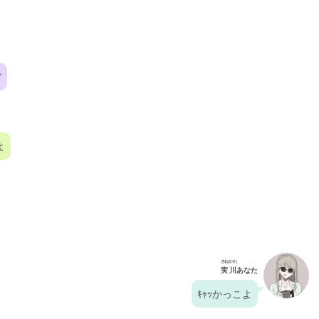
ぞ
よ
さねかわ
実川
あなた
ｷｬｯかっこよ