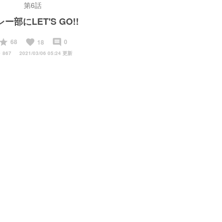
第6話
ー部にLET'S GO!!
start
favorite
insert_comment
68
0
18
y
867
2021/03/06 05:24 更新