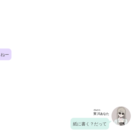
んねー
さねかわ
実川
あなた
紙に書く？だって