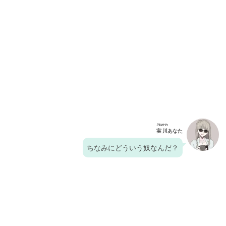
さねかわ
実川
あなた
ちなみにどういう奴なんだ？