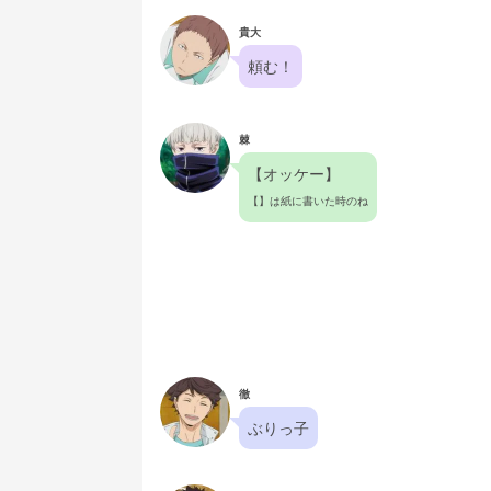
貴大
頼む！
棘
【オッケー】
【】は紙に書いた時のね
徹
ぶりっ子