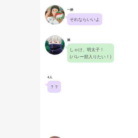
一静
それならいいよ
棘
しゃけ、明太子！
(バレー部入りたい！)
4人
？？