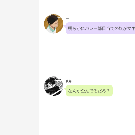
一
明らかにバレー部目当ての奴がマ
真希
なんか企んでるだろ？