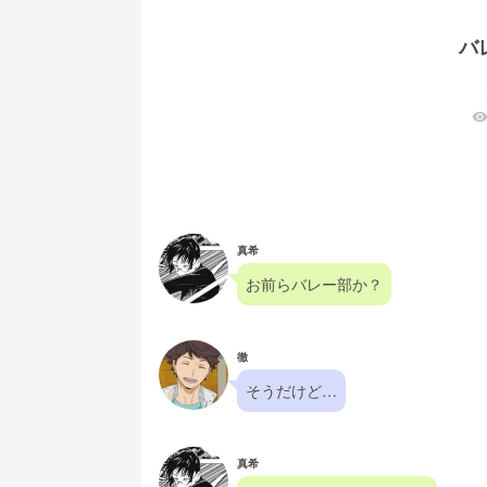
バレ
visibilit
真希
お前らバレー部か？
徹
そうだけど…
真希