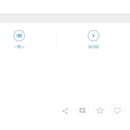
list
keyboard_arrow_right
一覧へ
次の話
insert_comment
share