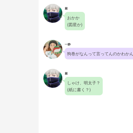
棘
おかか
(図星か)
一静
狗巻がなんって言ってんのかわか
棘
しゃけ、明太子？
(紙に書く？)