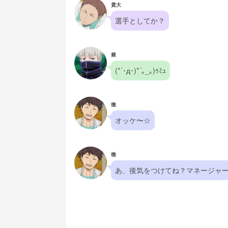
貴大
選手としてか？
棘
(*´･д･)*´｡_｡)ｩﾐｭ
徹
オッケ〜☆
徹
あ、後気をつけてね？マネージャ