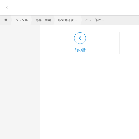
keyboard_arrow_left
ジャンル
青春・学園
呪術師は後衛をします
バレー部にLET'S GO!!
home
keyboard_arrow_left
前の話