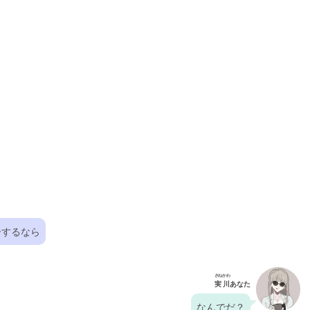
ーするなら
さねかわ
実川
あなた
なんでだ？