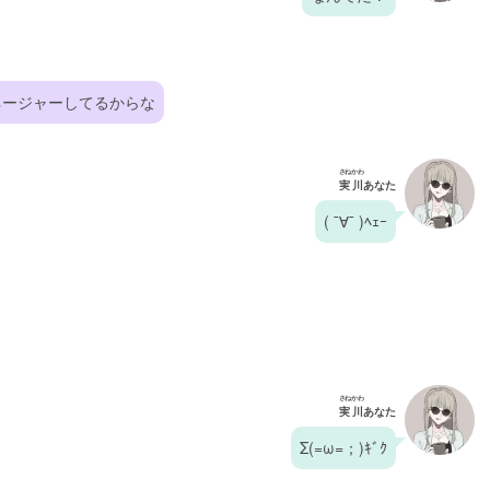
ネージャーしてるからな
さねかわ
実川
あなた
( ¯∀¯ )ﾍｪｰ
さねかわ
実川
あなた
Σ(=ω=；)ｷﾞｸ