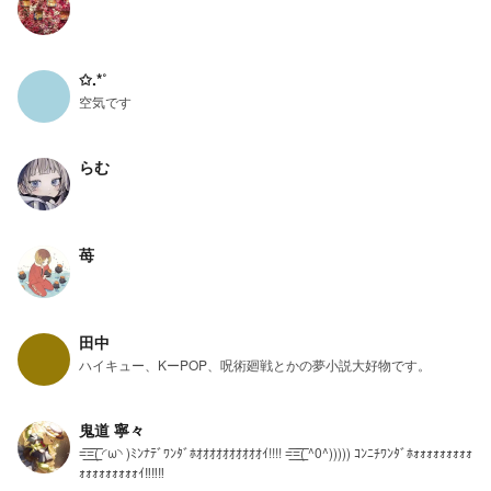
ダル ・うたの☆プリンスさまっ♪ ・あんさんぶるスターズ ・フル
ーツバスケット ・アイカツなど
✩.*˚
空気です
らむ
苺
田中
ハイキュー、KーPOP、呪術廻戦とかの夢小説大好物です。
鬼道 寧々
=͟͟͞͞=͟͟͞͞( ◜ω◝ )ﾐﾝﾅﾃﾞﾜﾝﾀﾞﾎｵｵｵｵｵｵｵｵｵｵｲ!!!! =͟͟͞͞=͟͟͞͞( ^0^))))) ｺﾝﾆﾁﾜﾝﾀﾞﾎｫｫｫｫｫｫｫｫｫ
ｫｫｫｫｫｫｫｫｫｲ‼︎‼︎‼︎