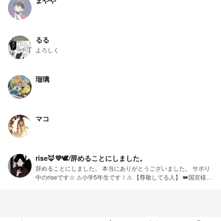
まやや
るる
よろしく
瑠璃
マコ
rise🦊💜🕊/辞めることにしました。
辞めることにしました。 本当にありがとうございました。 サボり
中のriseです☆ ⚠小学5年生です！⚠ 【尊敬してる人】 👑国宮様👑
【どんな風に喋ったらいいか】 タメ口でいいです！ 【注意？】(多
いです！) ・たまに関西弁入るかもです､､､💦 ・更新速度がめちゃ
くちゃ遅いです💦 ・作品のほとんどが稲荷崎高校がメインです
☆← ・作品の内容が変になったりしちゃうかもです💦 ・めちゃく