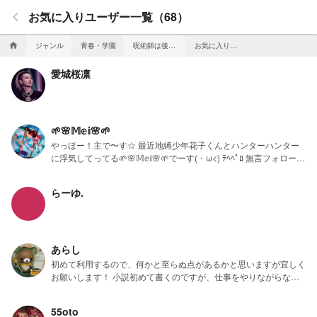
keyboard_arrow_left
お気に入りユーザー一覧（68）
ジャンル
青春・学園
呪術師は後衛をします
お気に入りユーザー一覧
home
愛城桜凛
🌱‬🌸𝕄𝕖𝕚🌸‪🌱
やっほー！主で〜す☆ 最近地縛少年花子くんとハンターハンター
に浮気してってる🌱‬‪🌸𝕄𝕖𝕚🌸🌱‬‪でーす(・ω<) ﾃﾍﾍﾟﾛ 無言フォロー失
礼します！ 全部フォロバします！ 自由気ままに投稿するよ‎^_-☆
あと、夜空☽ﾟ･*⋆*と🥀は私のリア友だよ〜✌(´>ω<｀)✌
らーゆ.
あらし
初めて利用するので、何かと至らぬ点があるかと思いますが宜しく
お願いします！ 小説初めて書くのですが、仕事をやりながらなの
で、書くのに時間がかかりますが宜しくお願いします！ 好きなア
ニメ ・アイドリッシュセブン ・文豪ストレイドッグス ・文豪アル
55oto
ケミスト ・パンドラハーツ ・名探偵コナン ・ワンピース ・弱虫ペ