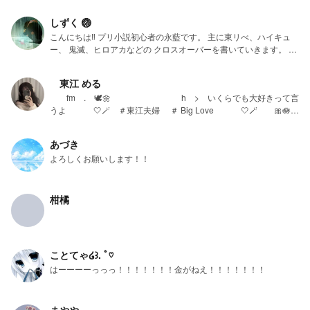
しずく 🏐
こんにちは‼️ プリ小説初心者の永藍です。 主に東リべ、ハイキュ
ー、 鬼滅、ヒロアカなどの クロスオーバーを書いていきます。 初
心者なので誤字や脱字はあると思いますができるだけないように頑
張ります。 いいねよろしく
東江 める
fm . 🕊️🌼 h > いくらでも大好きって言
うよ ‎🤍🪄︎︎ ＃東江夫婦 ＃ Big Love ‎🤍🪄︎︎ 🎀🪷
🩷 🪞🌧🤍
あづき
よろしくお願いします！！
柑橘
ことてゃ໒꒱. ﾟ♡
はーーーーっっっ！！！！！！！金がねえ！！！！！！！