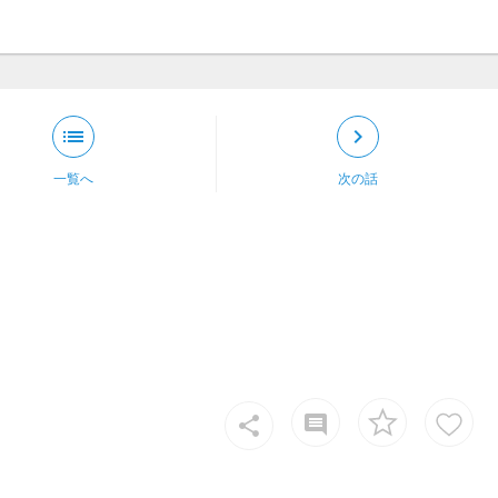
list
keyboard_arrow_right
一覧へ
次の話
insert_comment
share