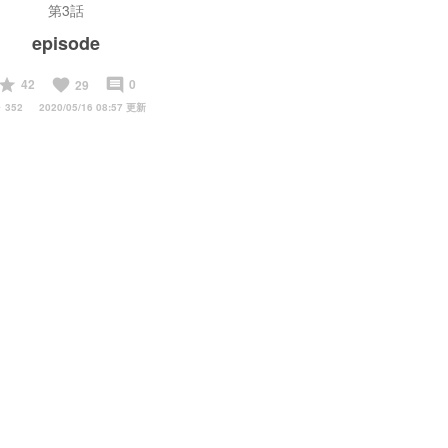
第3話
episode
start
favorite
insert_comment
42
0
29
y
352
2020/05/16 08:57 更新