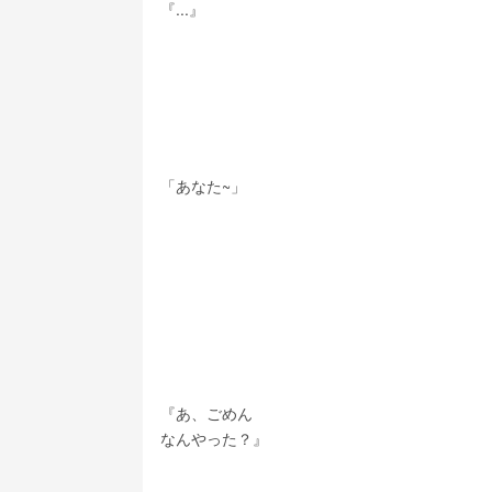
『...』
「あなた~」
『あ、ごめん
なんやった？』