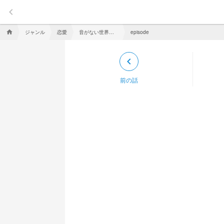
keyboard_arrow_left
ジャンル
恋愛
音がない世界で生きる君と．
home
episode
keyboard_arrow_left
前の話