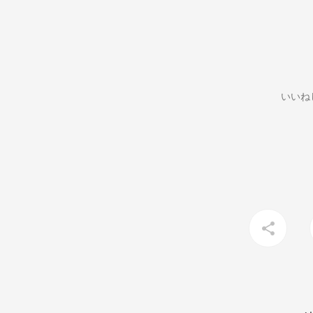
いいね
share