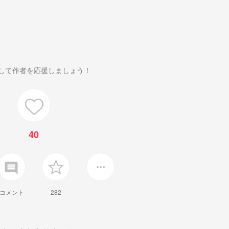
して作者を応援しましょう！
40
insert_comment
more_horiz
コメント
282