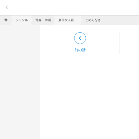
keyboard_arrow_left
ジャンル
青春・学園
夏目友人帳 〜心繋ぐ縁と妖〜
ごめんなさい！
home
keyboard_arrow_left
前の話