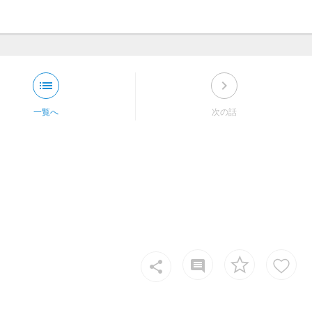
list
keyboard_arrow_right
一覧へ
次の話
insert_comment
share