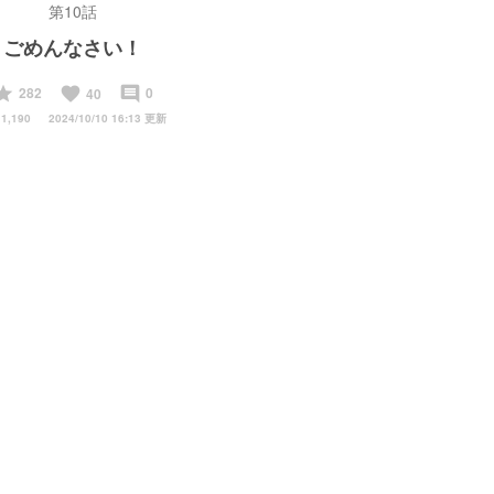
第10話
ごめんなさい！
start
favorite
insert_comment
282
0
40
1,190
2024/10/10 16:13 更新