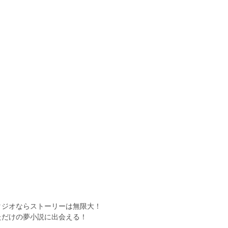
タジオならストーリーは無限大！
ただけの夢小説に出会える！