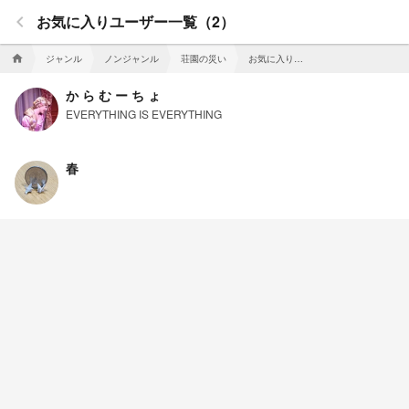
keyboard_arrow_left
お気に入りユーザー一覧（2）
ジャンル
ノンジャンル
荘園の災い
お気に入りユーザー一覧
home
か ら む ー ち ょ
EVERYTHING IS EVERYTHING
春