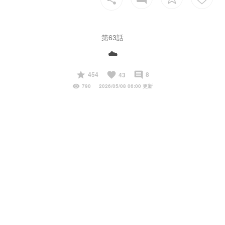
第63話
☁️
start
favorite
insert_comment
454
8
43
visibility
790
2026/05/08 06:00 更新