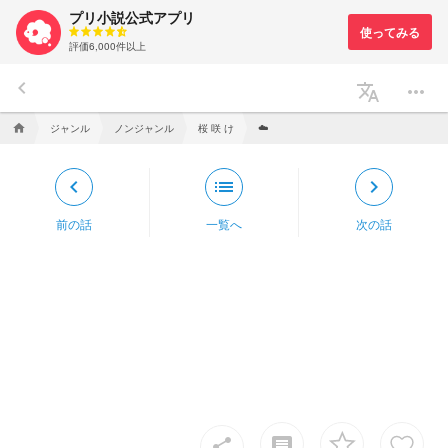
プリ小説公式アプリ
評価6,000件以上
keyboard_arrow_left
translate
more_horiz
☁️
ジャンル
ノンジャンル
桜 咲 け
home
keyboard_arrow_left
list
keyboard_arrow_right
前の話
一覧へ
次の話
insert_comment
share