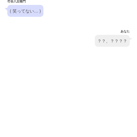
竹谷八左衛門
( 笑ってない… )
あなた
？？、？？？？