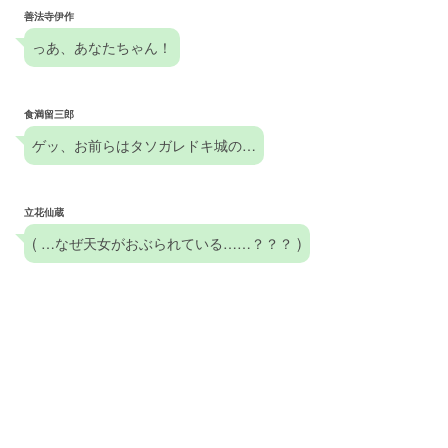
善法寺伊作
っあ、あなたちゃん！
食満留三郎
ゲッ、お前らはタソガレドキ城の…
立花仙蔵
( …なぜ天女がおぶられている……？？？ )