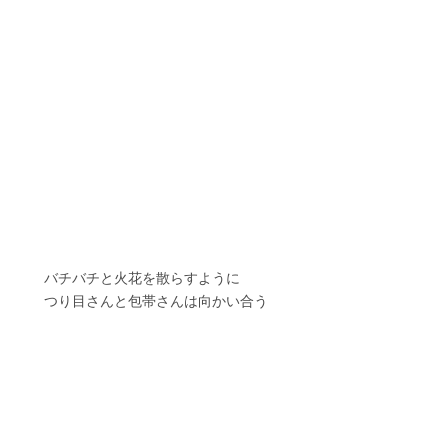
　　バチバチと火花を散らすように
　　つり目さんと包帯さんは向かい合う