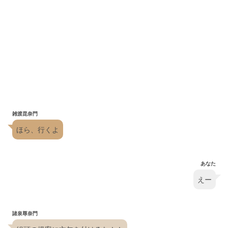
雑渡昆奈門
ほら、行くよ
あなた
えー
諸泉尊奈門