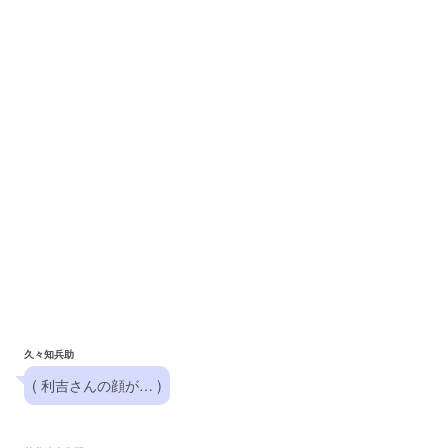
久々知兵助
( 利吉さんの顔が… )