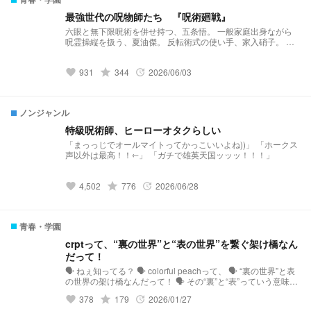
最強世代の呪物師たち 『呪術廻戦』
六眼と無下限呪術を併せ持つ、五条悟。 一般家庭出身ながら
呪霊操縦を扱う、夏油傑。 反転術式の使い手、家入硝子。 翠
眼と十種影法術と無下限呪術を併せ持つ、赤弥百合奈。 彼ら
は呪術高専史上、最強の黄金世代といわれていた。 と同時に
931
grade
344
2026/06/03
____________ 夜「お前らいい加減にしろ！！」 とんでもな
favorite
update
い問題児集団でもあった。
ノンジャンル
特級呪術師、ヒーローオタクらしい
「まっっじでオールマイトってかっこいいよね))」 「ホークス
声以外は最高！！⇽」 「ガチで雄英天国ッッッ！！！」
4,502
grade
776
2026/06/28
favorite
update
青春・学園
crptって、“裏の世界”と“表の世界”を繋ぐ架け橋なん
だって！
🗣️ ねぇ知ってる？ 🗣️ colorful peachって、 🗣️ “裏の世界”と表
の世界の架け橋なんだって！ 🗣️ その“裏”と“表”っていう意味は
わかんないけど… 🗣️ まぁとにかく、すごい人なんだ〜！ ーー
378
grade
179
2026/01/27
favorite
update
ー 「crptって“裏の世界”と”表の世界“を繋ぐ架け橋なんだっ