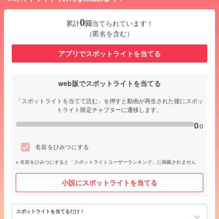
0
累計
回
当てられています！
（匿名を含む）
アプリでスポットライトを当てる
web版でスポットライトを当てる
「スポットライトを当てて読む」を押すと動画が再生された後にスポッ
トライト限定チャプターに遷移します。
0
/0
名前をひみつにする
名前をひみつにすると「スポットライトユーザーランキング」に掲載されません
小説にスポットライトを当てる
スポットライトを当てるだけ！
keyboard_arrow_down