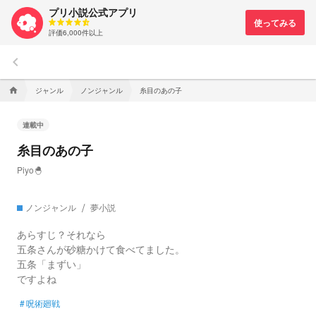
プリ小説公式アプリ
評価6,000件以上
keyboard_arrow_left
ジャンル
ノンジャンル
糸目のあの子
home
連載中
糸目のあの子
Piyo🐣
ノンジャンル
夢小説
あらすじ？それなら
五条さんが砂糖かけて食べてました。
五条「まずい」
ですよね
#
呪術廻戦