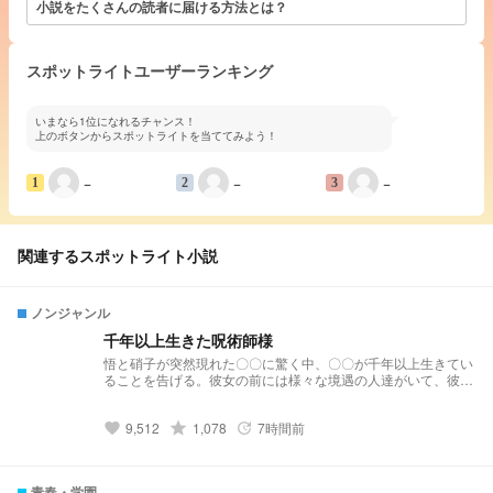
小説をたくさんの読者に届ける方法とは？
スポットライトユーザーランキング
いまなら1位になれるチャンス！
上のボタンからスポットライトを当ててみよう！
−
−
−
1
2
3
関連するスポットライト小説
ノンジャンル
千年以上生きた呪術師様
悟と硝子が突然現れた〇〇に驚く中、〇〇が千年以上生きてい
ることを告げる。彼女の前には様々な境遇の人達がいて、彼女
の魅力に惹かれていく。一方で、〇〇の存在が引き起こすさま
ざまな問題に直面する悟と硝子。果たして〇〇の過去とは？そ
9,512
grade
1,078
7時間前
して彼らは〇〇のもたらす運命から逃れられるのか？ 番外
favorite
update
編: https://novel.prcm.jp/novel/moT90r3UGIoIo5DBvybF
青春・学園