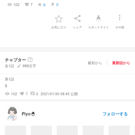
102
7
0
9
visibility
favorite
grade
highlight
more_vert
share
highlight
お気に入り
シェア
スポットライト
その他
チャプター
help_outline
最初から
最新話から
全1話
988文字
create
第1話
1
102
7
0
2021/01/30 08:45 公開
visibility
favorite
comment
フォローする
Piyo🐣