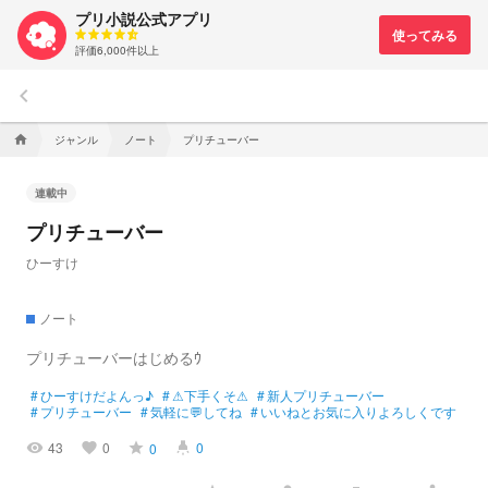
プリ小説公式アプリ
評価6,000件以上
keyboard_arrow_left
ジャンル
ノート
プリチューバー
home
連載中
プリチューバー
ひーすけ
ノート
プリチューバーはじめるｳ
#
ひーすけだよんっ♪
#
⚠下手くそ⚠
#
新人プリチューバー
#
プリチューバー
#
気軽に💬してね
#
いいねとお気に入りよろしくです
43
0
0
0
visibility
favorite
grade
highlight