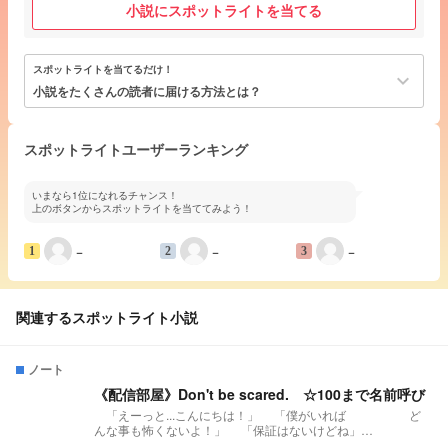
小説にスポットライトを当てる
スポットライトを当てるだけ！
keyboard_arrow_down
小説をたくさんの読者に届ける方法とは？
スポットライトユーザーランキング
いまなら1位になれるチャンス！
上のボタンからスポットライトを当ててみよう！
−
−
−
1
2
3
関連するスポットライト小説
ノート
《配信部屋》Don't be scared. ☆100まで名前呼び
「えーっと...こんにちは！」 「僕がいれば ど
んな事も怖くないよ！」 「保証はないけどね」
ʕ•̫͡•ʕ•̫͡•ʔ•̫͡•ʔ•̫͡•ʕ•̫͡•ʔ•̫͡•ʕ•̫͡•ʕ•̫͡•ʔ•̫͡•ʔ•̫͡•ʕ•̫͡•ʔ•̫͡•ʔ 発祥様