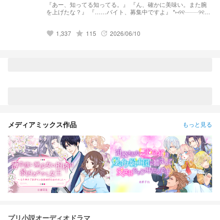
『あー、知ってる知ってる。』 『ん、確かに美味い。また腕
を上げたな？』 『……バイト、募集中ですよ』 *⑅︎୨୧┈︎┈︎┈︎┈︎୨୧⑅︎*
🏷 FM ⇢ 🍮🍒‎🤍 FN ⇢ バイトさん FA ⇢ はるのケチャップアー
ト *⑅︎୨୧┈︎┈︎┈︎┈︎୨୧⑅︎* 🔗 発祥元 様 ⤿
1,337
grade
115
2026/06/10
novel/oZI9SHphr7KqNMd8dkMn 母様
favorite
update
⤿user/Sy9I7HSg93QFuhpv4K0cXeXnMmr1 所属事務所 様 現
在無所属 俺の契約先 ⤿novel/CTuQm90DIzzZinKUMK6i
*⑅︎୨୧┈︎┈︎┈︎┈︎୨୧⑅︎* ☆×1 … 登録者2万人 ♡×1 … 好評価1万 🍮配信
等 🍒𝕏（旧Twitter） ‎🤍嬉しい事 *⑅︎୨୧┈︎┈︎┈︎┈︎୨୧⑅︎* -スカウトにつ
いて- 初ツイにて受け付け中ですが、スカウトを受け、所属す
る場合ニコイチである〝める〟と共に所属することをお忘れな
く。 合わないと思った際には断る可能性もあります。
*⑅︎୨୧┈︎┈︎┈︎┈︎୨୧⑅︎*
メディアミックス作品
もっと見る
プリ小説オーディオドラマ