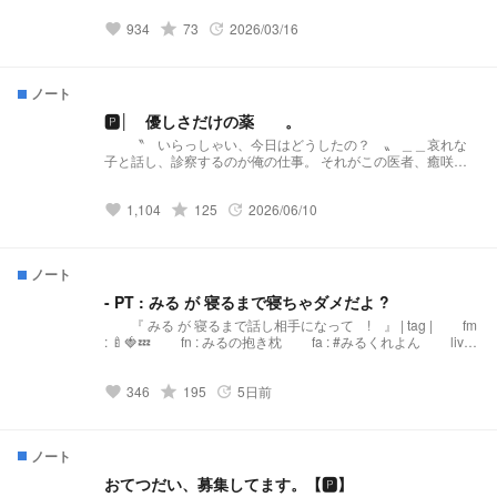
https://novel.prcm.jp/novel/oZI9SHphr7KqNMd8dkMn 所属
934
grade
73
2026/03/16
様 海風船様
favorite
update
https://novel.prcm.jp/novel/C6ZUXD45QC1dlvCjc7Zn
ʕ•̫͡•ʕ•̫͡•ʔ•̫͡•ʔ•̫͡•ʕ•̫͡•ʔ•̫͡•ʕ•̫͡•ʕ•̫͡•ʔ•̫͡•ʔ•̫͡•ʕ•̫͡•ʔ•̫͡•ʔ fm.🌊🔮🎣 fn.村人さん
fa.豊作の予感 🔞fa疫病の予感
ノート
ʕ•̫͡•ʕ•̫͡•ʔ•̫͡•ʔ•̫͡•ʕ•̫͡•ʔ•̫͡•ʕ•̫͡•ʕ•̫͡•ʔ•̫͡•ʔ•̫͡•ʕ•̫͡•ʔ•̫͡•ʔ カウント 1♡＝1万いい
ね 1☆＝2万チャンネル登録
🅿️│ 優しさだけの薬 。
ʕ•̫͡•ʕ•̫͡•ʔ•̫͡•ʔ•̫͡•ʕ•̫͡•ʔ•̫͡•ʕ•̫͡•ʕ•̫͡•ʔ•̫͡•ʔ•̫͡•ʕ•̫͡•ʔ•̫͡•ʔ スカウト、コラボ等 全然
〝 いらっしゃい、今日はどうしたの？ 〟 ＿＿哀れな
大丈夫です！ 固定チャプターまでお願いします🙇
子と話し、診察するのが俺の仕事。 それがこの医者、癒咲し
ʕ•̫͡•ʕ•̫͡•ʔ•̫͡•ʔ•̫͡•ʕ•̫͡•ʔ•̫͡•ʕ•̫͡•ʕ•̫͡•ʔ•̫͡•ʔ•̫͡•ʕ•̫͡•ʔ•̫͡•ʔ ❇︎僕は悪くな
んという哀れな男だ。 ✩˚｡⋆ タグ🏷 ・FN みどりの患者さん ・
いよ❇︎
FM 🦴💉💚 ・FA #小児科医の診察レポート ✩˚｡⋆ 発祥様
1,104
grade
125
2026/06/10
〖novel/oZI9SHphr7KqNMd8dkMn〗 母様
favorite
update
〖novel/1Qbhuke9cGMkIzlAcceE〗 所属 現在無所属 公式ペア
〖novel/9X3QbQPQofgI0dXtYmuC〗 ✩˚｡⋆ スカウトOK 断る場
合がございます。 スカウト等は初ツイにてお願い致します。
ノート
✩˚｡⋆ ♡×1↝1万いいね ☆×1↝2万フォロワー 『生きる希望を見
つけられない。』
- PT : みる が 寝るまで寝ちゃダメだよ ?
『 みる が 寝るまで話し相手になって ! 』 | tag | fm
: 🍼🍓💤 fn : みるの抱き枕 fa : #みるくれよん live :
#おやすみる | origin |
https://novel.prcm.jp/novel/oZI9SHphr7KqNMd8dkMn | illust |
346
grade
195
5日前
https://novel.prcm.jp/novel/AzaUpYO9V2n5jAgIGsPK |
favorite
update
mark | 💭 : 呟き 🍴 : 予告 🍽️ : 配信 🗝️：宣伝
🍓 : 固定 📢 : 大事なお知らせ | Affiliation | nothing
… スカウト受け付けてます ！ | history | 26.7.5 - 誕
ノート
生 26.7.6 - 100万人 26.7.8 - 200万人 26.7.10 - 初
配信 26.7.10 - 300万人 26.7.20 - 400万人 | base |
おてつだい、募集してます。【🅿️】
🌟 × 1 = 2万人