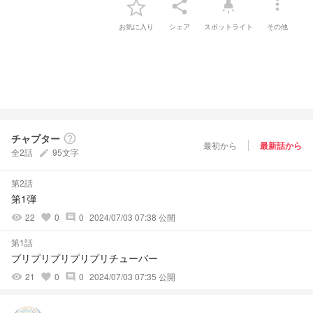
more_vert
share
highlight
お気に入り
シェア
スポットライト
その他
チャプター
help_outline
最初から
最新話から
全2話
95文字
create
第2話
第1弾
22
0
0
2024/07/03 07:38 公開
visibility
favorite
comment
第1話
プリプリプリプリプリチューバー
21
0
0
2024/07/03 07:35 公開
visibility
favorite
comment