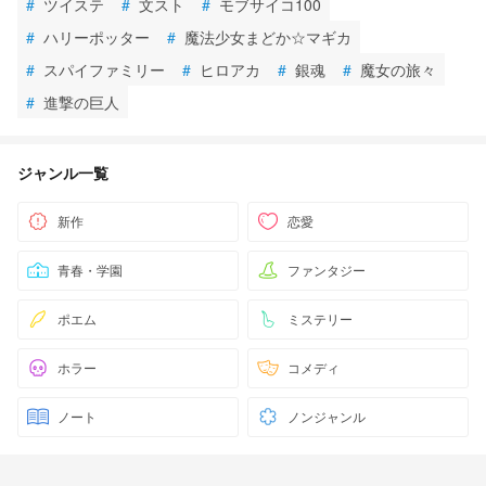
#
ツイステ
#
文スト
#
モブサイコ100
#
ハリーポッター
#
魔法少女まどか☆マギカ
#
スパイファミリー
#
ヒロアカ
#
銀魂
#
魔女の旅々
#
進撃の巨人
ジャンル一覧
新作
恋愛
青春・学園
ファンタジー
ポエム
ミステリー
ホラー
コメディ
ノート
ノンジャンル