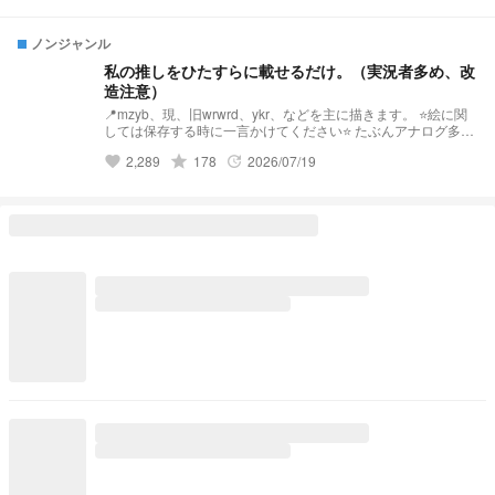
ノンジャンル
私の推しをひたすらに載せるだけ。（実況者多め、改
造注意）
📍mzyb、現、旧wrwrd、ykr、などを主に描きます。 ⭐️絵に関
しては保存する時に一言かけてください⭐️ たぶんアナログ多め
デジタル少なめです。 絵柄超絶不安定です！！ 🫶🏻コメント
grade
2,289
178
2026/07/19
favorite
update
もらえたらすごく喜びます🫶🏻 リクエストは常時受け付けて
おります。 📍d！に関しては旧を主に描きます。 ⭐️捏造イラス
トも描きます⭐️ 🙇自衛お願い致します🙇