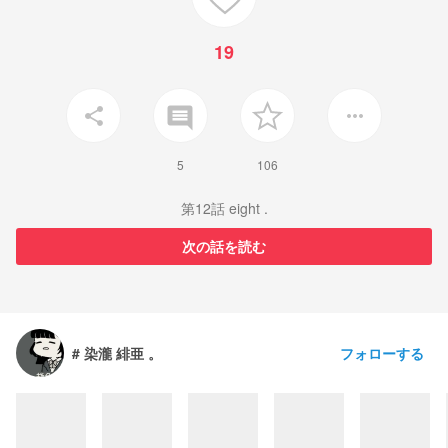
19
insert_comment
share
more_horiz
5
106
第12話 eight .
次の話を読む
フォローする
# 染瀧 緋亜 。