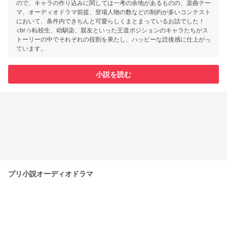
ので、キャラの作り込みに関しては一考の余地があるものの、楽曲テー
マ、オーディオドラマ前提、登場人物の数などの制約が多いコンテスト
において、条件内できちんと可愛らしくまとまっているお話でした！
<br />転校生、幼馴染、親友といった王道ポジションのキャラたちがス
トーリーの中でそれぞれの役割を果たし、ハッピーな読後感に仕上がっ
ています。
小説を読む
プリ小説オーディオドラマ