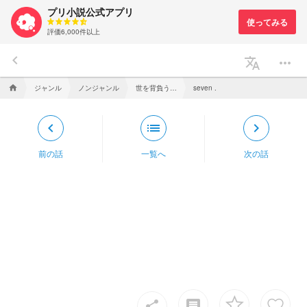
プリ小説公式アプリ
評価6,000件以上
keyboard_arrow_left
translate
more_horiz
ジャンル
ノンジャンル
世を背負う仲間よ,自我を持て【d！】
home
seven .
keyboard_arrow_left
list
keyboard_arrow_right
前の話
一覧へ
次の話
insert_comment
share