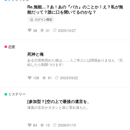
Re.無能…？あ！あの『バカ』のことか！え？私が無
能だって？誰に口を聞いてるのかな？
ログイン限定
lock
grade
38
31
2025/10/27
favorite
update
恋愛
死神と俺
ある日突然現れた彼は…… ⚠︎ご本人には関係ありません 〈完
結したら制限つけます〉
grade
108
91
2023/03/22
favorite
update
ミステリー
[参加型？]空の上で最後の遺言を、
漆黒の宝石がガタンと床に零れ落ちた。
grade
84
15
2026/01/15
favorite
update