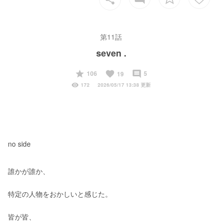
第11話
seven .
start
favorite
insert_comment
106
5
19
visibility
172
2026/05/17 13:38 更新
no side
誰かが誰か、
特定の人物をおかしいと感じた。
皆が皆、