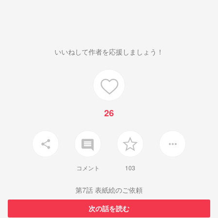
いいねして作者を応援しましょう！
26
insert_comment
share
more_horiz
コメント
103
第7話 表紙絵のご依頼
次の話を読む