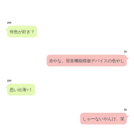
zm
何色が好き？
tn
赤やな、視覚機能模倣デバイスの色やし
zm
思い出薄ｯ！
tn
しゃーないやんけ、笑