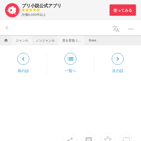
プリ小説公式アプリ
評価6,000件以上
keyboard_arrow_left
translate
more_horiz
ジャンル
ノンジャンル
世を背負う仲間よ,自我を持て【d！】
home
three .
keyboard_arrow_left
list
keyboard_arrow_right
前の話
一覧へ
次の話
insert_comment
share