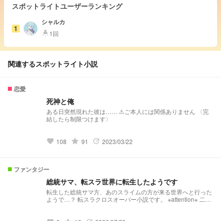
スポットライトユーザーランキング
シャルカ
1
1回
highlight
関連するスポットライト小説
恋愛
死神と俺
ある日突然現れた彼は…… ⚠︎ご本人には関係ありません 〈完
結したら制限つけます〉
grade
108
91
2023/03/22
favorite
update
ファンタジー
総統サマ、転スラ世界に転生したようです
転生した総統サマ方、あのスライムの方が来る世界へと行った
ようで…？ 転スラクロスオーバー小説です。 ※attention※ 二次
創作です。 パクリはしないでください。参考はコメントをつ
けてファンネつけていただいたら全然どうぞ。 登場する方々