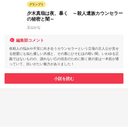
グランプリ
夕木真哉は夜、暴く ～殺人遺族カウンセラー
の秘密と闇～
玉山かな
編集部コメント
依頼人の悩みや不安に向き合うカウンセラーという立場の主人公が見せ
る慈愛にも似た優しい共感と、その裏にひそむほの暗い闇。いわゆる正
義ではないものの、譲れない己の信念のために動く彼の姿は一本筋が通
っていて、抗いがたい魅力がありました！
小説を読む