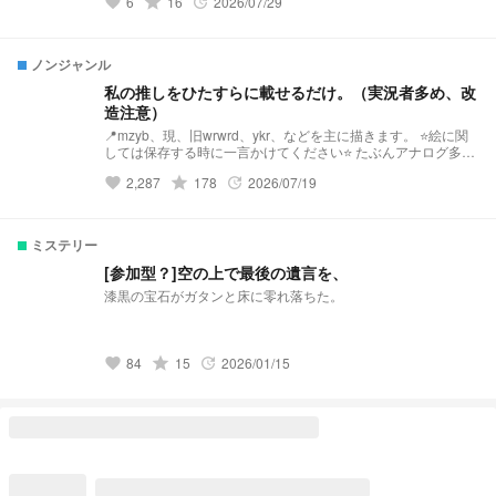
は第一次wrwrd様です。 転スラとのクロスオーバーです。 地
grade
6
16
2026/07/29
favorite
update
雷はブラウザバック。ルールを守って読んでください。 もし
かしたらスキル名が誰か他の神様に被っているかもしれませ
ん。ですがパクリではないのでご了承ください。 レパロウ様
ノンジャンル
は出てきません。レパロウ様推しの方ごめんなさい。
私の推しをひたすらに載せるだけ。（実況者多め、改
造注意）
📍mzyb、現、旧wrwrd、ykr、などを主に描きます。 ⭐️絵に関
しては保存する時に一言かけてください⭐️ たぶんアナログ多め
デジタル少なめです。 絵柄超絶不安定です！！ 🫶🏻コメント
grade
2,287
178
2026/07/19
favorite
update
もらえたらすごく喜びます🫶🏻 リクエストは常時受け付けて
おります。 📍d！に関しては旧を主に描きます。 ⭐️捏造イラス
トも描きます⭐️ 🙇自衛お願い致します🙇
ミステリー
[参加型？]空の上で最後の遺言を、
漆黒の宝石がガタンと床に零れ落ちた。
grade
84
15
2026/01/15
favorite
update