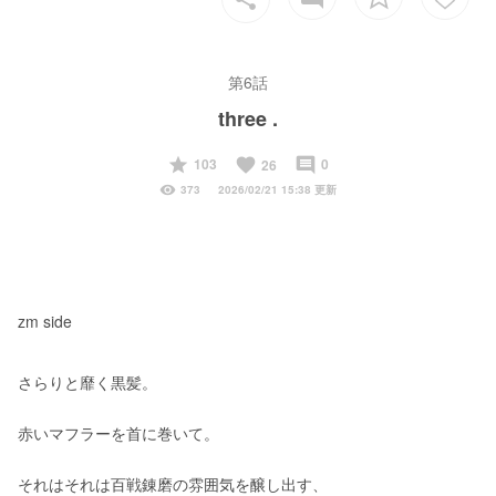
第6話
three .
start
favorite
insert_comment
103
0
26
visibility
373
2026/02/21 15:38 更新
zm side
さらりと靡く黒髪。
赤いマフラーを首に巻いて。
それはそれは百戦錬磨の雰囲気を醸し出す、