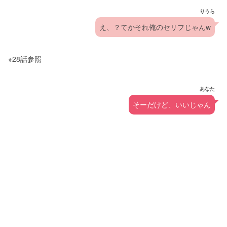
りうら
え、？てかそれ俺のセリフじゃんw
※28話参照
あなた
そーだけど、いいじゃん