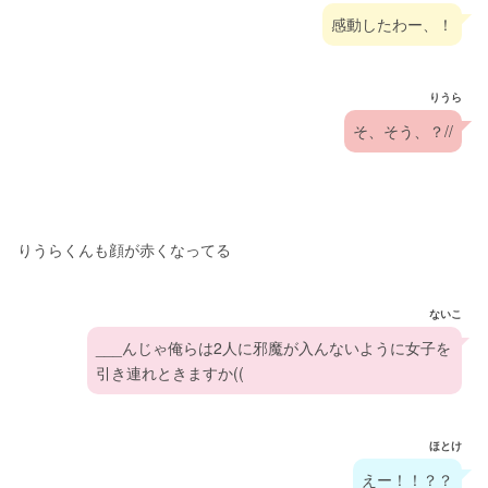
感動したわー、！
りうら
そ、そう、？//
りうらくんも顔が赤くなってる
ないこ
___んじゃ俺らは2人に邪魔が入んないように女子を
引き連れときますか((
ほとけ
えー！！？？