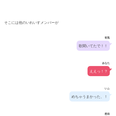
そこには他のいれいすメンバーが
初兎
歌聞いてたで！！
あなた
ええっ！？
いふ
めちゃうまかった、！
悠佑