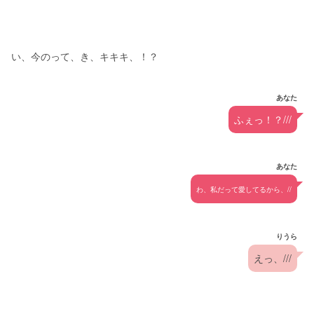
い、今のって、き、キキキ、！？
あなた
ふぇっ！？///
あなた
わ、私だって愛してるから、//
りうら
えっ、///