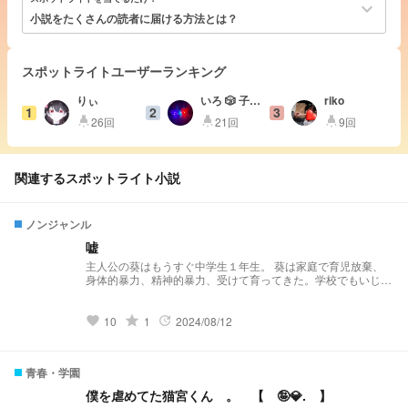
keyboard_arrow_down
小説をたくさんの読者に届ける方法とは？
スポットライトユーザーランキング
りぃ
いろ 🎲 子供
riko
1
2
3
組担🔙
26回
21回
9回
highlight
highlight
highlight
関連するスポットライト小説
ノンジャンル
嘘
主人公の葵はもうすぐ中学生１年生。 葵は家庭で育児放棄、
身体的暴力、精神的暴力、受けて育ってきた。学校でもいじめ
られている。 そんな中、中学に上がったころ同じクラスにな
った学校のマドンナである美冬に友達になって欲しいといわれ
た。渋々友達になったが、月日を巡るたびにどんどん美冬に特
grade
10
1
2024/08/12
favorite
update
別感が湧いて次第に美冬との交流が何よりの楽しみとなってい
た
青春・学園
僕を虐めてた猫宮くん 。 【 🤪💎. 】