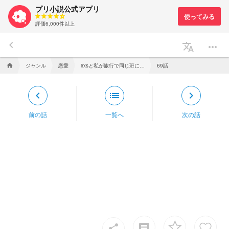
プリ小説公式アプリ
評価6,000件以上
keyboard_arrow_left
translate
more_horiz
ジャンル
恋愛
irxsと私が旅行で同じ班になりました。
69話
home
keyboard_arrow_left
list
keyboard_arrow_right
前の話
一覧へ
次の話
insert_comment
share