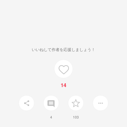
いいねして作者を応援しましょう！
14
insert_comment
share
more_horiz
4
103