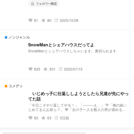
フォロワー限定
lock
grade
81
80
2025/10/28
favorite
update
ノンジャンル
SnowManとシェアハウスだってよ
SnowManとシェアハウスしちゃいます。裏切られます
grade
835
301
2020/07/15
favorite
update
コメディ
いじめっ子に仕返ししようとしたら兄達が先にやっ
てた話
「今日こそやり返してやる！」 「―――え、」 💚「俺の妹い
じめてるんお前ら？」 💙「女の子一人を数人の男が虐めると
かありえない」 💛「じぶんたちがやったことと同じことして
grade
83
63
3日前
favorite
update
あげる」 ❤「生きて帰れると思うなよ」 💜 ﾊﾞｷｯ ﾎﾞｷｯ （殴る
音） 「ちょっ、えぇ…？（困惑）」