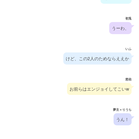
初兎
うーわ、
いふ
けど、この2人のためならええか
悠佑
お前らはエンジョイしてこいw
夢主＋りうら
うん！