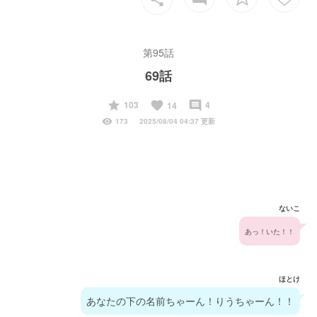
第95話
69話
start
favorite
insert_comment
103
4
14
visibility
173
2025/08/04 04:37 更新
ないこ
あっ！いた！！
ほとけ
あなたの下の名前ちゃーん！りうちゃーん！！