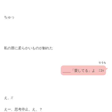
ちゅっ
私の唇に柔らかいものが触れた
りうら
____「愛してる」よ　ﾆｺｯ
え、//
えー、思考停止、え、？