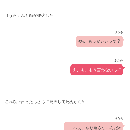
りうらくんも顔が発火した
りうら
ｸｽｯ、もっかいいって？
あなた
え、も、もう言わないっ///
これ以上言ったらさらに発火して死ぬから//
りうら
___へぇ、やり返さないんだw