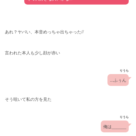
あれ？ヤバい、本音めっちゃ出ちゃった//
言われた本人も少し顔が赤い
りうら
...ふぅん
そう呟いて私の方を見た
りうら
俺は______