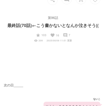
第96話
最終話(70話)←こう書かないとなんか泣きそう((
start
favorite
insert_comment
103
7
16
visibility
209
2025/08/09 11:51 更新
次の日_____
ないこ