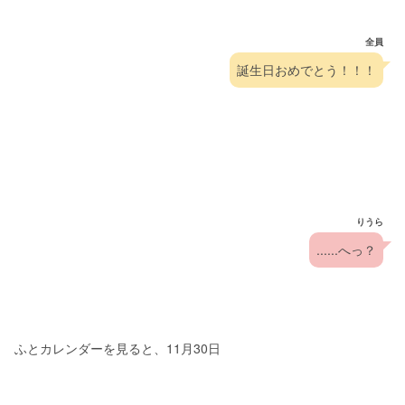
全員
誕生日おめでとう！！！
りうら
......へっ？
ふとカレンダーを見ると、11月30日