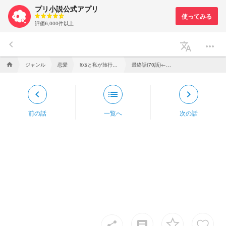
プリ小説公式アプリ
評価6,000件以上
keyboard_arrow_left
translate
more_horiz
ジャンル
恋愛
irxsと私が旅行で同じ班になりました。
最終話(70話)←こう書かないとなんか泣きそう((
home
keyboard_arrow_left
list
keyboard_arrow_right
前の話
一覧へ
次の話
insert_comment
share