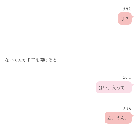
りうら
は？
ないくんがドアを開けると
ないこ
はい、入って！
りうら
あ、うん、