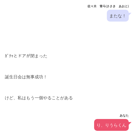
佐々木 青斗(ささき あおと)
またな！
ｶﾞﾁｬとドアが閉まった
誕生日会は無事成功！
けど、私はもう一個やることがある
あなた
り、りうらくん