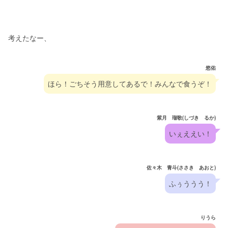
考えたなー、
悠佑
ほら！ごちそう用意してあるで！みんなで食うぞ！
紫月 瑠歌(しづき るか)
いぇええい！
佐々木 青斗(ささき あおと)
ふぅううう！
りうら