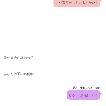
いや青斗たちもいるんかい！
誕生日会が終わって...
あなたの下の名前side
紫月 瑠歌(しづき るか)
じゃ、ばいばーい！