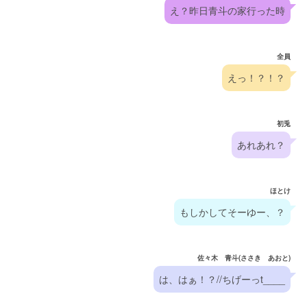
え？昨日青斗の家行った時
全員
えっ！？！？
初兎
あれあれ？
ほとけ
もしかしてそーゆー、？
佐々木 青斗(ささき あおと)
は、はぁ！？//ちげーっt____