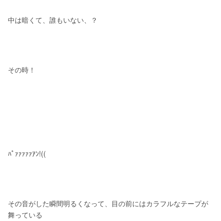
中は暗くて、誰もいない、？
その時！
ﾊﾟｧｧｧｧｧｱﾝ!((
その音がした瞬間明るくなって、目の前にはカラフルなテープが
舞っている