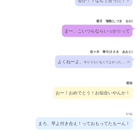
るか！？なんで言った！？
紫月 瑠歌(しづき るか)
まー、こいつらならいっか☆って
佐々木 青斗(ささき あおと)
よくねーよ、
今りうらいなくてよかった...、///
悠佑
おー！おめでとう！お似合いやんか！
いふ
まろ、早よ付き合え！っておもってたもーん！