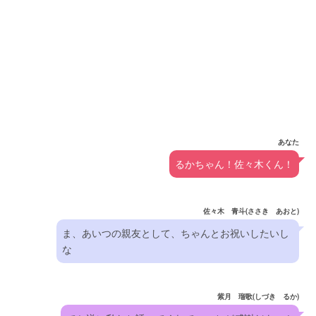
あなた
るかちゃん！佐々木くん！
佐々木 青斗(ささき あおと)
ま、あいつの親友として、ちゃんとお祝いしたいし
な
紫月 瑠歌(しづき るか)