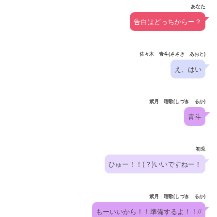
あなた
告白はどっちからー？
佐々木 青斗(ささき あおと)
え、はい
紫月 瑠歌(しづき るか)
青斗
初兎
ひゅー！！(？)いいですねー！
紫月 瑠歌(しづき るか)
もーいいから！！準備するよ！！//