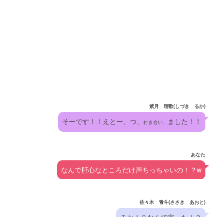
紫月 瑠歌(しづき るか)
そーです！！えとー、つ、
ました！！
付き合い、
あなた
なんで肝心なところだけ声ちっちゃいの！？w
佐々木 青斗(ささき あおと)