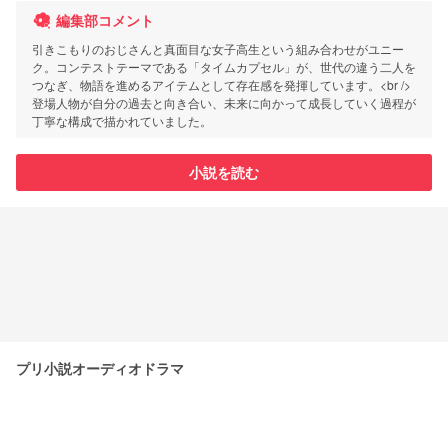
編集部コメント
引きこもりのおじさんと真面目な女子高生という組み合わせがユニー
ク。コンテストテーマである「タイムカプセル」が、世代の違う二人を
つなぎ、物語を進めるアイテムとして存在感を発揮しています。<br />
登場人物が自分の過去と向き合い、未来に向かって成長していく過程が
丁寧な構成で描かれていました。
小説を読む
プリ小説オーディオドラマ