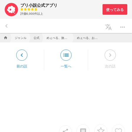
プリ小説公式アプリ
評価6,000件以上
keyboard_arrow_left
translate
more_horiz
ジャンル
公式
めぇべる、旅人になる。【PR】
めぇべる、おすすめする。
home
keyboard_arrow_left
list
keyboard_arrow_right
前の話
一覧へ
次の話
insert_comment
share