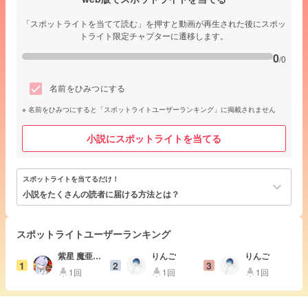
「スポットライトを当てて読む」を押すと動画が再生された後にスポッ
トライト限定チャプターに遷移します。
0
/0
名前をひみつにする
名前をひみつにすると「スポットライトユーザーランキング」に掲載されません
小説にスポットライトを当てる
スポットライトを当てるだけ！
keyboard_arrow_down
小説をたくさんの読者に届ける方法とは？
スポットライトユーザーランキング
紫星 魔亜月
りんご
りんご
1
2
3
@🐣🌙
1回
1回
1回
highlight
highlight
highlight