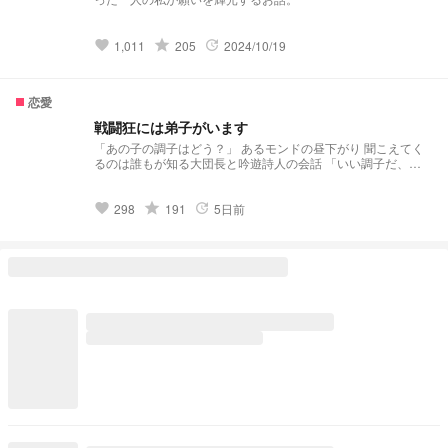
grade
1,011
205
2024/10/19
favorite
update
恋愛
戦闘狂には弟子がいます
「あの子の調子はどう？」 あるモンドの昼下がり 聞こえてく
るのは誰もが知る大団長と吟遊詩人の会話 「いい調子だ、少
なくともあいつに着いていけてる」 この会話に出てくる
『彼』とは 西風騎士団遠距離小隊副隊長、ローエンの事だ
『遠距離小隊における最も鋭い矢』 『一筋の鋭い光を手に戦
grade
298
191
5日前
favorite
update
場を疾走する影』 『空を裂き飛来する矢弾の如く、それ以上
に苛烈』 「ていうか、君が弟子入りを進めたんでしょ？」
「まぁな、選択は間違ってなかったみたいだ」 「ふー
ん………ふふっ、君のお陰だね」 「ん？俺お前に何かした
か？」 「ううん、なんでもないよ」 ＿＿＿＿＿『彼女』が
『彼』に弟子入りして数日の会話