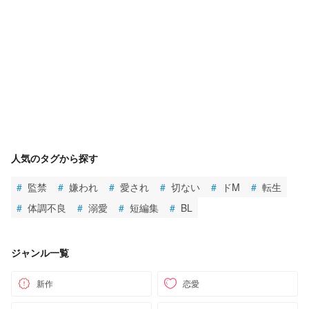
人気のタグから探す
#
監禁
#
嫌われ
#
愛され
#
切ない
#
ドM
#
転生
#
体調不良
#
溺愛
#
短編集
#
BL
ジャンル一覧
新作
恋愛