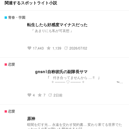
関連するスポットライト小説
青春・学園
転生したら好感度マイナスだった
『 あまりにも私が可哀想 』
grade
17,443
1,139
2026/07/02
favorite
update
恋愛
gnsn⌇ 自称彼氏の副隊長サマ
｢ 付き合ってませんから … !! ｣
✧︎ ──── ♡ ──── ✧︎ ↬解
釈不一致 口調違和感 ⚠
grade
4
7
2日前
favorite
update
恋愛
原神
暗闇を灯す光… 永遠を交わす契約書… 変わり果てる世界でた
った一人の私が願いを輝光するお話。