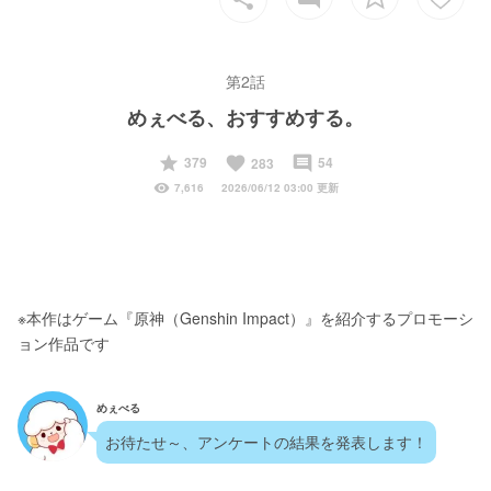
第2話
めぇべる、おすすめする。
start
favorite
insert_comment
379
54
283
visibility
7,616
2026/06/12 03:00 更新
※本作はゲーム『原神（Genshin Impact）』を紹介するプロモーシ
ョン作品です
めぇべる
お待たせ～、アンケートの結果を発表します！