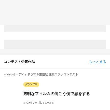
コンテスト受賞作品
もっと見る
meiyoオーディオドラマ＆主題歌 原案コラボコンテスト
グランプリ
透明なフィルムの向こう側で息をする
♖ ଘ♥ଓ owmitoa ଘ♥ଓ ♖