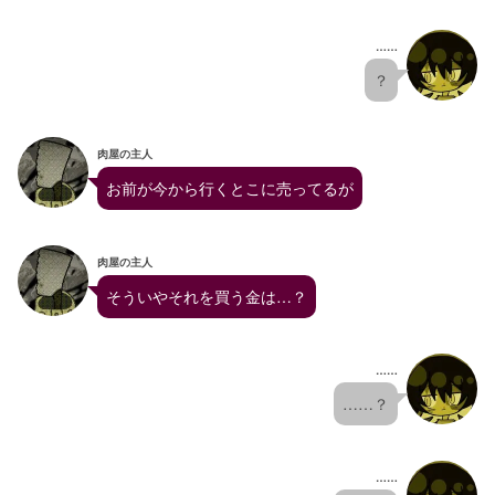
……
？
肉屋の主人
お前が今から行くとこに売ってるが
肉屋の主人
そういやそれを買う金は…？
……
……？
……