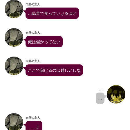
肉屋の主人
…偽善で食っていけるほど
肉屋の主人
俺は儲かってない
肉屋の主人
ここで儲けるのは難しいしな
……
…
肉屋の主人
……ま