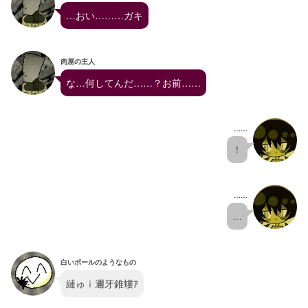
…おい………ガキ
肉屋の主人
な…何してんだ……？お前……
……
！
……
…
白いボールのようなもの
縺ゅｉ邇牙錐螻ｱ