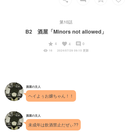
第10話
B2 酒屋「Minors not allowed」
start
favorite
insert_comment
4
0
4
visibility
16
2024/07/29 09:15 更新
酒屋の主人
ヘイよぅお嬢ちゃん！！
酒屋の主人
未成年は飲酒禁止だぜぃ??