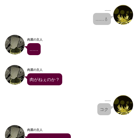
……
……💧
肉屋の主人
……
肉屋の主人
肉がねぇのか？
……
コク
肉屋の主人