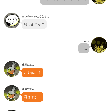
白いボールのようなもの
殺しますか？
……
……
薬屋の主人
おやぁ…？
薬屋の主人
君は確か…