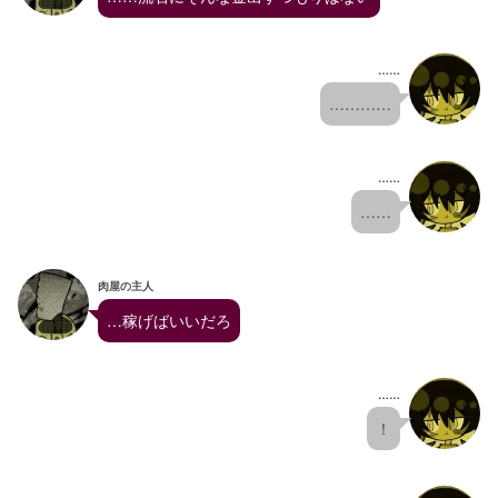
……
…………
……
……
肉屋の主人
…稼げばいいだろ
……
！