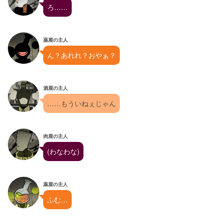
ろ……
薬屋の主人
ん？あれれ？おやぁ？
酒屋の主人
……もういねぇじゃん
肉屋の主人
(わなわな)
薬屋の主人
ふむ…