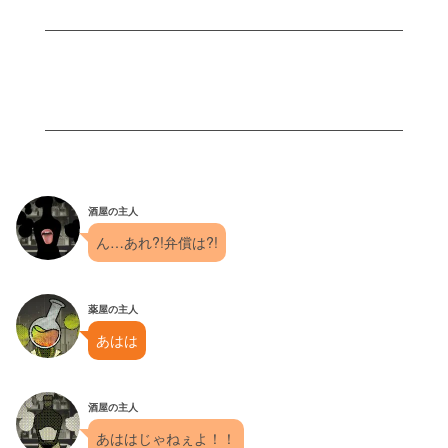
酒屋の主人
ん…あれ?!弁償は?!
薬屋の主人
あはは
酒屋の主人
あははじゃねぇよ！！