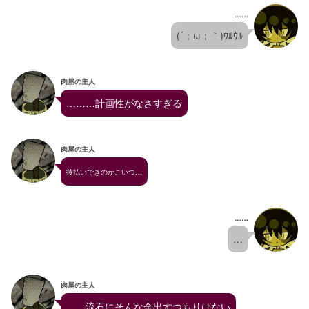
……
(´；ω；｀)ｳﾙｳﾙ
肉屋の主人
………計画性がなさすぎる
肉屋の主人
後払いできのかこいつ…
……
…
肉屋の主人
……流石にそんな金出すつもりはない