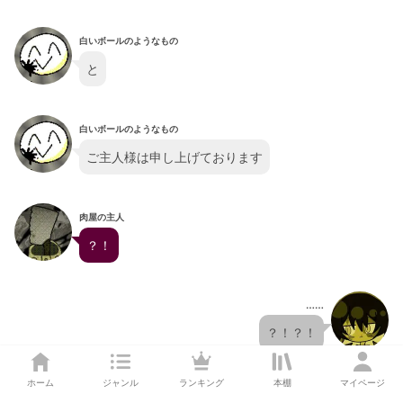
白いボールのようなもの
と
白いボールのようなもの
ご主人様は申し上げております
肉屋の主人
？！
……
？！？！
ホーム
ジャンル
ランキング
本棚
マイページ
肉屋の主人