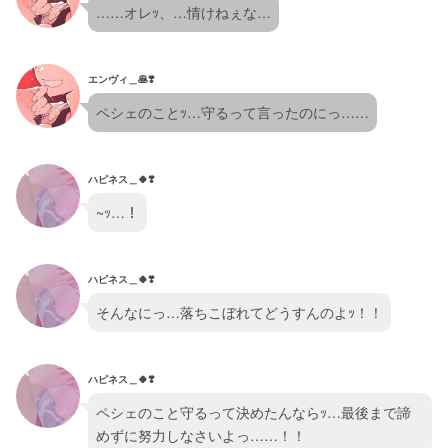
……オレｯ、…情けねぇな…
エンヴィ＿🥞❣️
ペシェのことｯ…守るって言ったのにっ……
ハピネス＿🍀❣️
~ｯ…！
ハピネス＿🍀❣️
そんなにっ…落ちこぼれてどうすんのよｯ！！
ハピネス＿🍀❣️
ペシェのこと守るって決めたんならｯ…最後まで諦
めずに努力しなさいよっ……！！