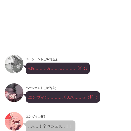
ペーシェント＿💫ｯ¿¿¿¿
ｯあ………ぁ……っ………（ﾎﾟﾛｯ
ペーシェント＿💫?¿?¿
エンヴィｯ…………くんｯ……っ（ﾎﾟﾛｯ
エンヴィ＿🥞❣️
…ｯ…！？ペシェｯ…！！