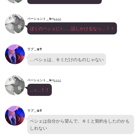
ペーシェント＿💫ｯ¿¿¿¿
ぼくのペシェにｯ……話しかけるなっ…！！
ラブ＿🎀❣️
…ペシェは、キミだけのものじゃない
ペーシェント＿💫ｯ¿¿¿¿
…ｯ…！！
ラブ＿🎀❣️
ペシェは自分から望んで、キミと契約をしたのかも
しれない