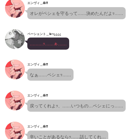
エンヴィ＿🥞❣️
オレがペシェを守るって……決めたんだよｯ……
ペーシェント＿💫ｯ¿¿¿¿
………ｯ……ぁ……
エンヴィ＿🥞❣️
なぁ……ペシェｯ……
エンヴィ＿🥞❣️
戻ってくれよｯ、……いつもの…ペシェにっ……
エンヴィ＿🥞❣️
辛いことがあるならｯ……話してくれ…