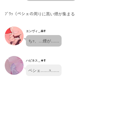
ﾌﾞﾜｯ（ペシェの周りに黒い煙が集まる
エンヴィ＿🥞❣️
ちｯ、…煙が……
ハピネス＿🍀❣️
ペシェ……ｯ……