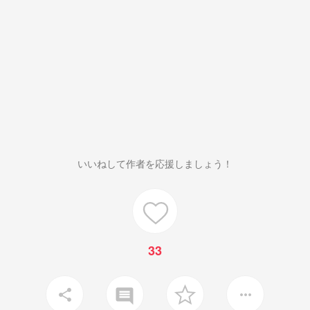
いいねして作者を応援しましょう！
33
insert_comment
share
more_horiz