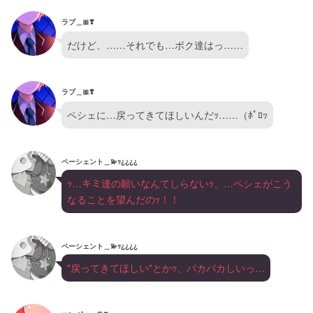
ラブ＿🎀❣️
だけど、……それでも…ボク達はっ……
ラブ＿🎀❣️
ペシェに…戻ってきてほしいんだｯ……（ﾎﾟﾛｯ
ペーシェント＿💫ｯ¿¿¿¿
ｯ…キミ達の願いなんてしらないｯ、…ペシェがこう
なることを望んだのｯ！！
ペーシェント＿💫ｯ¿¿¿¿
"戻ってきてほしい"とかｯ、バカバカしいっ…