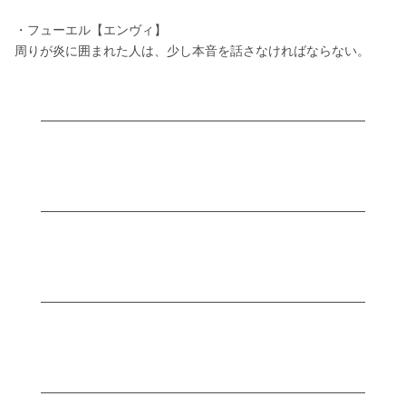
・フューエル【エンヴィ】
周りが炎に囲まれた人は、少し本音を話さなければならない。