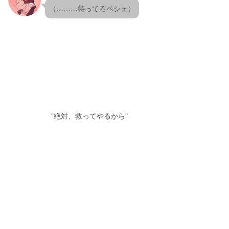
（………待ってろペシェ）
　　　　　　"絶対、救ってやるから"