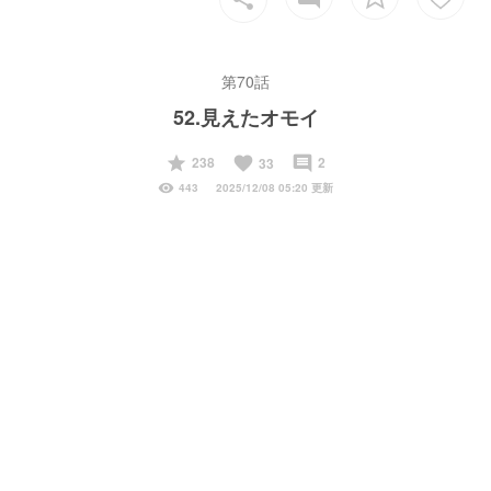
第70話
52.見えたオモイ
start
favorite
insert_comment
238
2
33
visibility
443
2025/12/08 05:20 更新