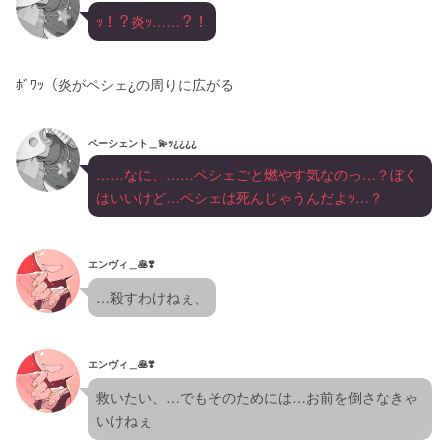
ｯ！？炎ｯ……？！
ﾎﾞﾜｯ（炎がペシェ¿の周りに広がる
ペーシェント＿💫ｯ¿¿¿¿
……なに、……ペシェごと燃やす気なのっ…？ぼく
はいいけど…ペシェは死んじゃうんだよｯ…？
エンヴィ＿🥞❣️
…殺すわけねぇ、
エンヴィ＿🥞❣️
救いたい、…でもそのためには…お前を倒さなきゃ
いけねぇ