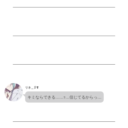
リネ＿🎈❣️
キミならできる……ｯ…信じてるからっ…