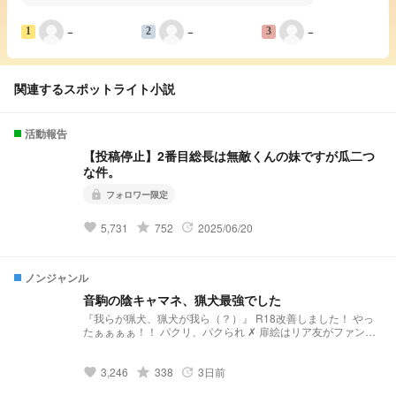
−
−
−
1
2
3
関連するスポットライト小説
活動報告
【投稿停止】2番目総長は無敵くんの妹ですが瓜二つ
な件。
フォロワー限定
lock
grade
5,731
752
2025/06/20
favorite
update
ノンジャンル
音駒の陰キャマネ、猟犬最強でした
『我らが猟犬、猟犬が我ら（？）』 R18改善しました！ やっ
たぁぁぁぁ！！ パクリ、パクられ ✗ 扉絵はリア友がファンア
ートで描いてくれたやつ！ 神絵師ですよほんと、皆崇め奉ろ
う（ 交換宣伝は年がら年中募集中！ 気軽にコメント欄で言っ
てください！
grade
3,246
338
3日前
favorite
update