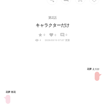
第2話
キャラクターだけ
start
favorite
insert_comment
0
0
0
visibility
4
2026/05/10 07:07 更新
花夢 えりか
花夢 桜花