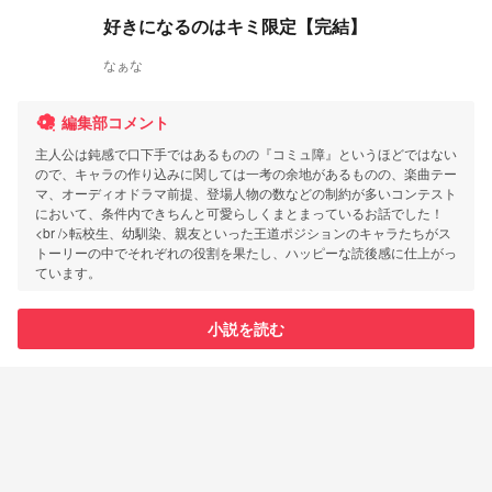
好きになるのはキミ限定【完結】
なぁな
編集部コメント
主人公は鈍感で口下手ではあるものの『コミュ障』というほどではない
ので、キャラの作り込みに関しては一考の余地があるものの、楽曲テー
マ、オーディオドラマ前提、登場人物の数などの制約が多いコンテスト
において、条件内できちんと可愛らしくまとまっているお話でした！
<br />転校生、幼馴染、親友といった王道ポジションのキャラたちがス
トーリーの中でそれぞれの役割を果たし、ハッピーな読後感に仕上がっ
ています。
小説を読む