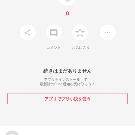
0
insert_comment
share
more_horiz
コメント
お気に入り
続きはまだありません
アプリをインストールして、
最新話のPush通知を受け取ろう！
アプリでプリ小説を使う