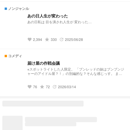
ノンジャンル
あの日人生が変わった
あの日私は 目を潰され人生が 変わった…
grade
2,394
330
2025/06/28
favorite
update
コメディ
届け屋の作戦会議
※スポットライトした人限定。 「ブンレッドの妹はブンブンジ
ャーのアイドル屋？！」の別編的な？そんな感じっす。 まあ
わちゃわちゃしてる届け屋をご覧あれ。 19時に公開しますが
毎日とは限りません。
grade
76
72
2026/03/14
favorite
update