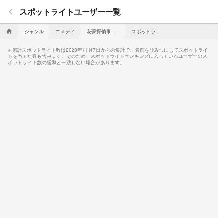
keyboard_arrow_left
スポットライトユーザー一覧
ジャンル
コメディ
花夢探偵事務所の日常
スポットライトユーザー一覧
home
累計スポットライト数は2023年11月7日からの集計で、名前をひみつにしてスポットライ
トを当てた数も含みます。そのため、スポットライトランキングに入っているユーザーのス
ポットライト数の総和と一致しない場合があります。