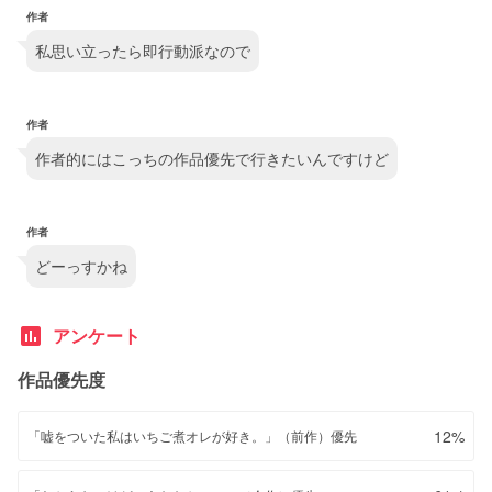
作者
私思い立ったら即行動派なので
作者
作者的にはこっちの作品優先で行きたいんですけど
作者
どーっすかね
poll
アンケート
作品優先度
12%
「嘘をついた私はいちご煮オレが好き。」（前作）優先