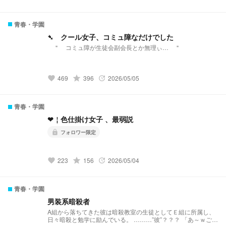
青春・学園
➴ クール女子、コミュ障なだけでした
＂ コミュ障が生徒会副会長とか無理ぃ… ＂
grade
469
396
2026/05/05
favorite
update
青春・学園
‪‪❤︎‬￤色仕掛け女子 、最弱説
フォロワー限定
lock
grade
223
156
2026/05/04
favorite
update
青春・学園
男装系暗殺者
A組から落ちてきた彼は暗殺教室の生徒としてＥ組に所属し、
日々暗殺と勉学に励んでいる。 ………”彼”？？？ 「あ～ｗごめ