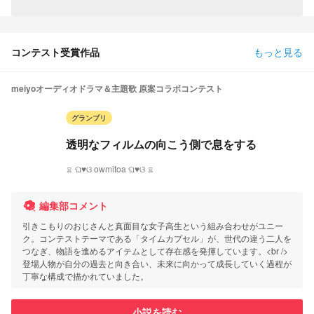
コンテスト受賞作品
もっと見る
meiyoオーディオドラマ＆主題歌 原案コラボコンテスト
グランプリ
透明なフィルムの向こう側で息をする
♖ ଘ♥ଓ owmitoa ଘ♥ଓ ♖
編集部コメント
引きこもりのおじさんと真面目な女子高生という組み合わせがユニー
ク。コンテストテーマである「タイムカプセル」が、世代の違う二人を
つなぎ、物語を進めるアイテムとして存在感を発揮しています。<br />
登場人物が自分の過去と向き合い、未来に向かって成長していく過程が
丁寧な構成で描かれていました。
小説を読む