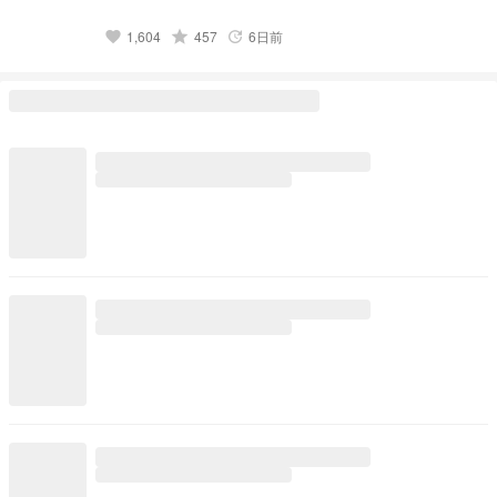
ん、実は俺、……女なんだよね。」 新作ランキング10位達成
(青春)(2026.R8.3.31.) デイリーランキング74位達成(青春)
(2026/04/02) デイリーランキング86位達成(すべて)
grade
1,604
457
6日前
favorite
update
(2026/04/08) デイリーランキング9位達成(青春) (2026/04/08)