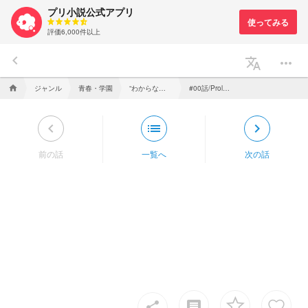
プリ小説公式アプリ
評価6,000件以上
keyboard_arrow_left
translate
more_horiz
ジャンル
青春・学園
“わからない”けどあたたかい。
#00話/Prologue
home
keyboard_arrow_left
list
keyboard_arrow_right
前の話
一覧へ
次の話
insert_comment
share