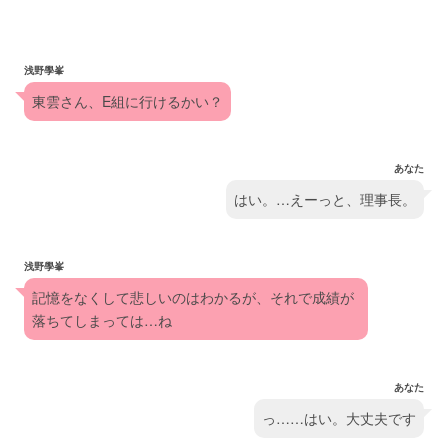
浅野學峯
東雲さん、E組に行けるかい？
あなた
はい。…えーっと、理事長。
浅野學峯
記憶をなくして悲しいのはわかるが、それで成績が
落ちてしまっては…ね
あなた
っ……はい。大丈夫です