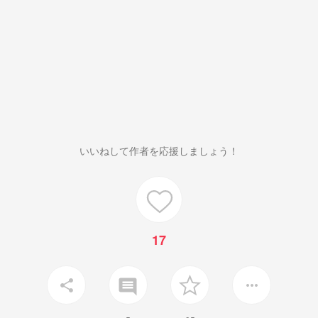
いいねして作者を応援しましょう！
17
insert_comment
share
more_horiz