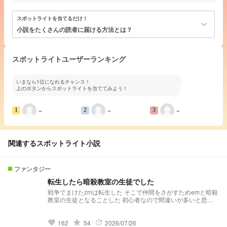
スポットライトを当てるだけ！
keyboard_arrow_down
小説をたくさんの読者に届ける方法とは？
スポットライトユーザーランキング
いまなら1位になれるチャンス！
上のボタンからスポットライトを当ててみよう！
−
−
−
1
2
3
関連するスポットライト小説
ファンタジー
転生したら暗殺教室の生徒でした
戦争でまけたzmは転生した そこで仲間をさがすためemと暗殺
教室の生徒となることした 初心者なので間違いが多いと思い
ますがよろしくです。 追試:やべぇ 途中からただのギャグ小説
だわ あとzmさん愛されじゃないよemさん弄られだよ
grade
162
54
2026/07/26
favorite
update