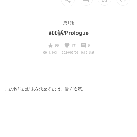
第1話
#00話/Prologue
start
favorite
insert_comment
95
5
17
visibility
1,103
2026/05/06 10:12 更新
この物語の結末を決めるのは、貴方次第。