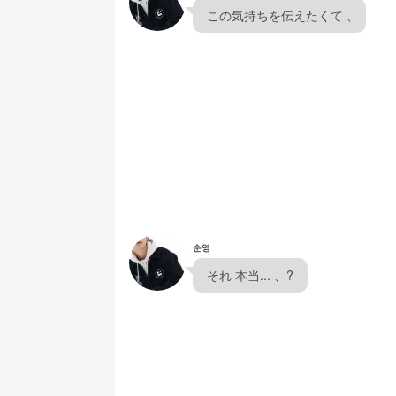
  この気持ちを伝えたくて 、
순영
  それ 本当... 、?  