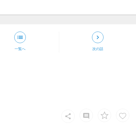
list
keyboard_arrow_right
一覧へ
次の話
insert_comment
share