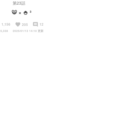
第23話
🐯 × 🍚 ³
art
favorite
insert_comment
1,156
12
205
5,338
2025/01/13 14:10 更新