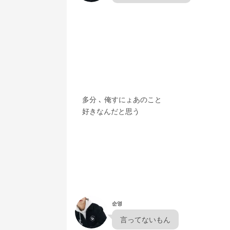
　多分 ､ 俺すにょあのこと
　好きなんだと思う
순영
  言ってないもん  