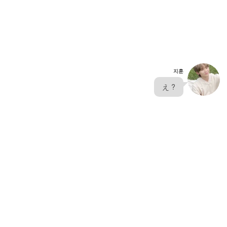
지훈
  え ?  