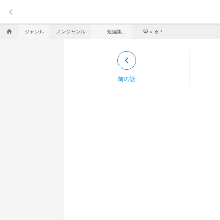
keyboard_arrow_left
ジャンル
ノンジャンル
短編集 ˚✧ ⁎⁺
home
🐯 × 🍚 ³
keyboard_arrow_left
前の話