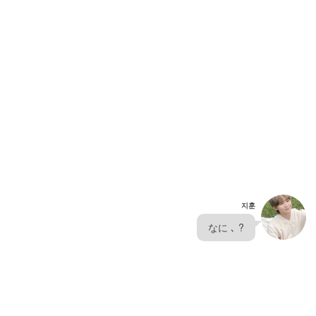
지훈
  なに ､ ?  