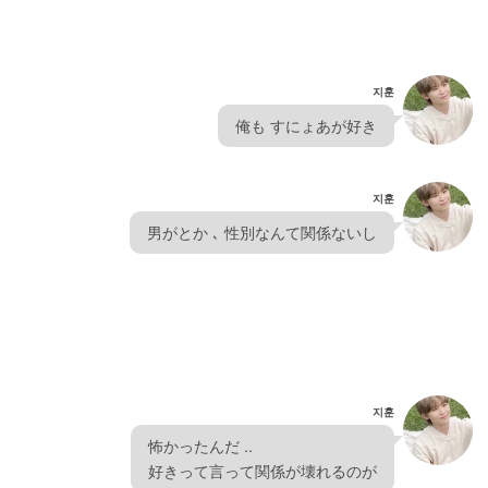
지훈
  俺も すにょあが好き  
지훈
  男がとか ､ 性別なんて関係ないし  
지훈
  怖かったんだ ..
  好きって言って関係が壊れるのが  