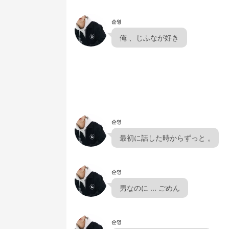
순영
  俺 、じふなが好き  
순영
  最初に話した時からずっと 。
순영
  男なのに ... ごめん  
순영