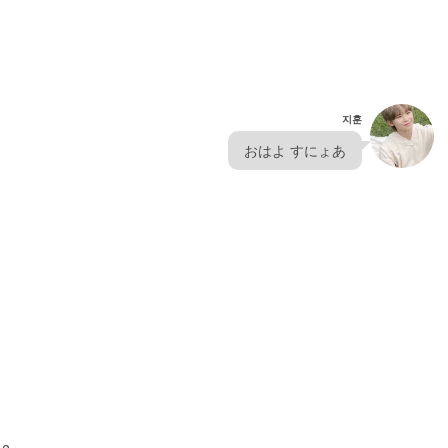
지훈
  おはよ すにょあ  