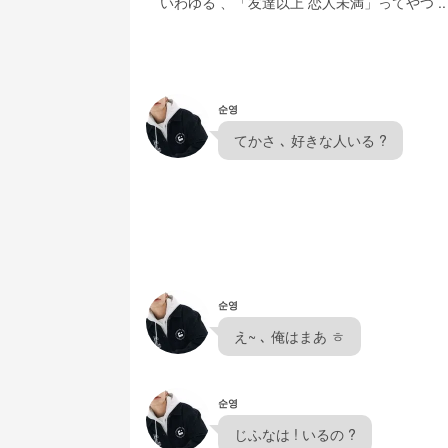
　いわゆる 、「
友達以上 恋人未満
」ってやつ ..
순영
  てかさ ､ 好きな人いる ?  
순영
  え~ ､ 俺はまあ ㅎ  
순영
  じふなは ! いるの ?  