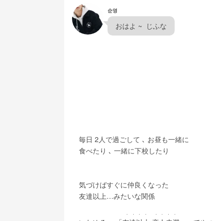
순영
  おはよ ~  じふな  
　毎日 2人で過ごして ､ お昼も一緒に
　食べたり ､ 一緒に下校したり
　気づけばすぐに仲良くなった
　友達以上…みたいな関係
・・・・ ・・・・