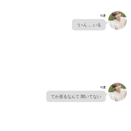
지훈
  う~ん ... いる  
지훈
  てか居るなんて 聞いてない  