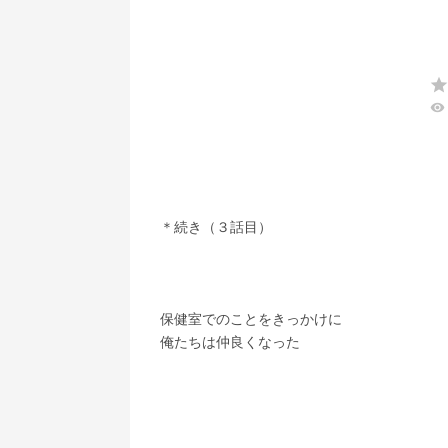
st
visibility
　＊続き（３話目）
　保健室でのことをきっかけに
　俺たちは仲良くなった