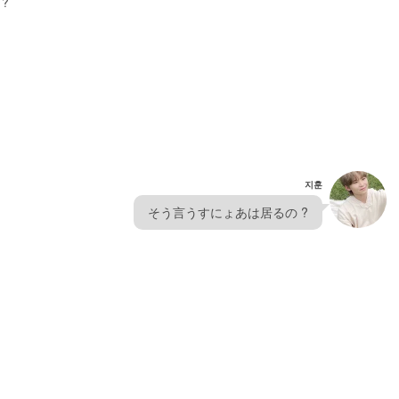
 ?
지훈
  そう言うすにょあは居るの ?  