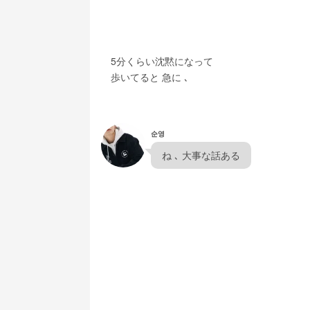
　5分くらい沈黙になって
　歩いてると 急に ､
순영
  ね ､ 大事な話ある  