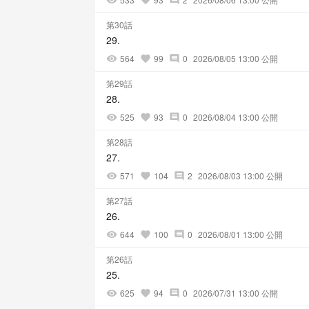
visibility
favorite
comment
第30話
29.
564
99
0
2026/08/05 13:00 公開
visibility
favorite
comment
第29話
28.
525
93
0
2026/08/04 13:00 公開
visibility
favorite
comment
第28話
27.
571
104
2
2026/08/03 13:00 公開
visibility
favorite
comment
第27話
26.
644
100
0
2026/08/01 13:00 公開
visibility
favorite
comment
第26話
25.
625
94
0
2026/07/31 13:00 公開
visibility
favorite
comment