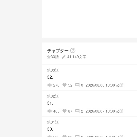
チャプター
help_outline
全33話
41,149文字
create
第33話
32.
270
52
0
2026/08/08 13:00 公開
visibility
favorite
comment
第32話
31.
465
87
2
2026/08/07 13:00 公開
visibility
favorite
comment
第31話
30.
533
93
2
2026/08/06 13:00 公開