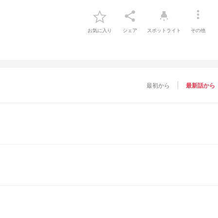
more_vert
share
highlight
お気に入り
シェア
スポットライト
その他
最初から
最新話から