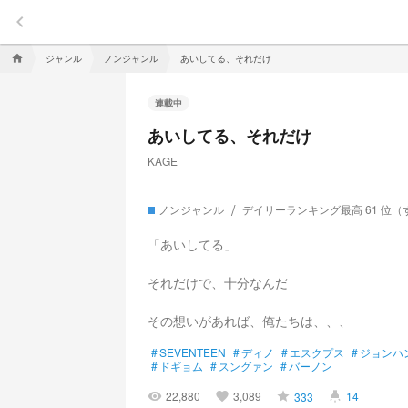
keyboard_arrow_left
ジャンル
ノンジャンル
あいしてる、それだけ
home
連載中
あいしてる、それだけ
KAGE
ノンジャンル
デイリーランキング最高 61 位（
「あいしてる」
それだけで、十分なんだ
その想いがあれば、俺たちは、、、
#
SEVENTEEN
#
ディノ
#
エスクプス
#
ジョンハ
#
ドギョム
#
スングァン
#
バーノン
22,880
3,089
14
333
visibility
favorite
grade
highlight