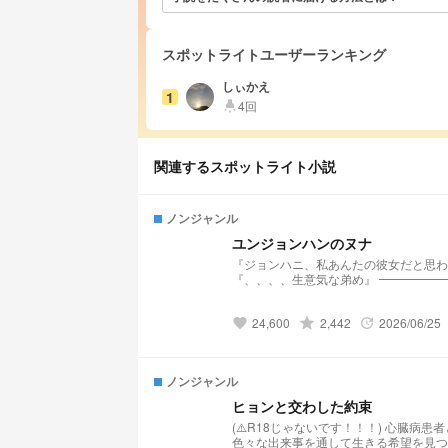
スポットライトユーザーランキング
しぃかえ
1
4回
highlight
関連するスポットライト小説
ノンジャンル
ユンジョンハンのヌナ
『ジョンハニ、私あんたの彼女だと思われてる？』 『らしいね笑』 『姉もいるって公表して
『、、、、生意気な弟め』 ━━━━━━━━━━━━━━━ だいぶ見切り発車です。パッと思いついたお話ですのでいき
なり消す場合あります
24,600
grade
2,442
2026/06/25
favorite
update
ノンジャンル
ヒョンと交わした約束
(⚠️R18じゃないです！！！) 心臓病患者として何年も入院していたミンギュ ある日、自分の担当医としてやってきた3人と
色々な出来事を通して生きる希望を見つける そしてミンギュが退院した数年後、 今度は研修医としてこの