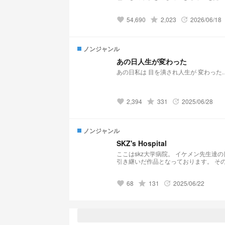
たミンギュ けれどそこでの生活は想像を絶するほど厳しいもので… ミンギュの心も疲れ切ってしまい、体調も崩す一方 そ
んな中に現れたのは、一体誰だったのか 「ちゃんと5年前の約束を守ってくれたんだ」 「お前を傷つけることなんてで
54,690
grade
2,023
2026/06/18
ない」 (⚠︎あるお話を参考にさ
favorite
update
ノンジャンル
あの日人生が変わった
あの日私は 目を潰され人生が 変わった
2,394
grade
331
2025/06/28
favorite
update
ノンジャンル
SKZ's Hospital
ここはskz大学病院。 イケメン先生達の日常を覗いていきませんか、？ 〜〜 こちらの小説はピリノ🍮🐈🐈‍⬛🐾様の小説を
引き継いだ作品となっております。 そのため、設定などを引用させていただいております。 リクエスト募集中…！ メンバ
ーの体調不良から診察まで…… 基本的にどんなリクエストもお待ちしております。 ぴりの🍮🐈‍⬛🐈🐾ちゃん
https://novel.prcm.jp/user/a0DUL2n
68
grade
131
2025/06/22
favorite
update