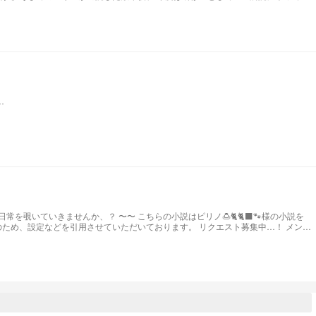
き
せていただいたので似ている点があるかもしれません。ご本人様から許可はいただいてます)
…
mGHTS9z7jVF61RelTRdu1