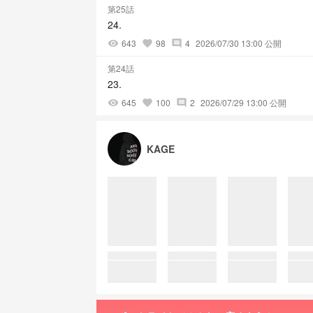
第25話
24.
643
98
4
2026/07/30 13:00 公開
visibility
favorite
comment
第24話
23.
645
100
2
2026/07/29 13:00 公開
visibility
favorite
comment
KAGE