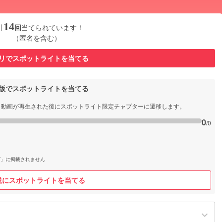
14
計
回
当てられています！
（匿名を含む）
リでスポットライトを当てる
b版でスポットライトを当てる
と動画が再生された後にスポットライト限定チャプターに遷移します。
0
/0
グ」に掲載されません
説にスポットライトを当てる
keyboard_arrow_down