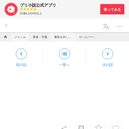
プリ小説公式アプリ
評価6,000件以上
keyboard_arrow_left
translate
more_horiz
ジャンル
青春・学園
覆面を外した貴方は
やったーーーー！！！
home
keyboard_arrow_left
list
keyboard_arrow_right
前の話
一覧へ
次の話
insert_comment
share