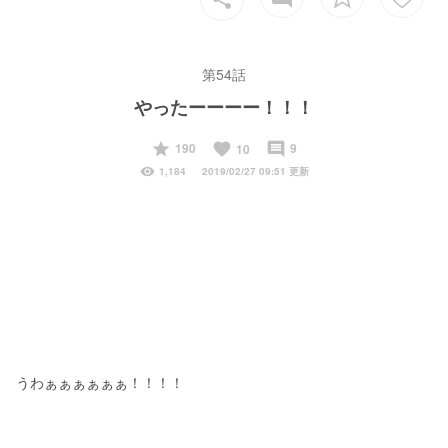
第54話
やったーーーー！！！
start
favorite
insert_comment
190
9
10
visibility
1,184
2019/02/27 09:51 更新
うわぁぁぁぁぁぁ！！！！