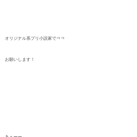
オリジナル系プリ小説家でㅋㅋ
お願いします！
あぁーー