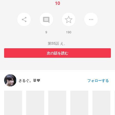
10
insert_comment
share
more_horiz
9
190
第55話 え、
次の話を読む
フォローする
さるぐ。🐰💜