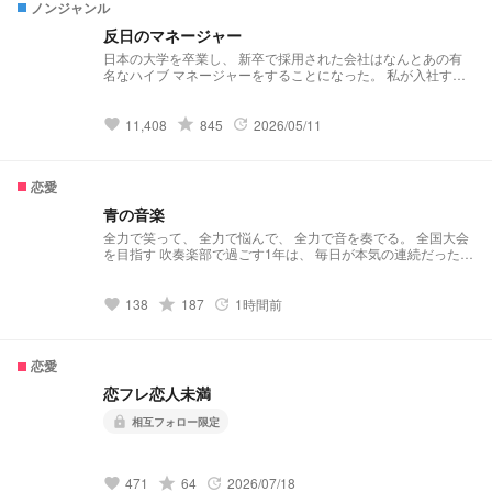
ノンジャンル
反日のマネージャー
日本の大学を卒業し、 新卒で採用された会社はなんとあの有
名なハイブ マネージャーをすることになった。 私が入社する
と同時にデビューをしたグループ enhypen。そのマネージャ
ーをするのかと思いきや辞令はbtsのマネージャーだった。 挨
拶をして1日まで気づいたこと。 彼らは反日だった。
grade
11,408
845
2026/05/11
favorite
update
恋愛
青の音楽
全力で笑って、 全力で悩んで、 全力で音を奏でる。 全国大会
を目指す 吹奏楽部で過ごす1年は、 毎日が本気の連続だった。
仲間と支え合い、 ときにはぶつかりながら、 1つの音楽を創り
上げていく。 憧れは努力へ、 努力は自信へ。 そしていつし
か、 その想いは名前のつけられない 特別な感情へと変わって
grade
138
187
1時間前
favorite
update
いく。 限られた時間の中でしか 鳴らせない音がある。 これ
は、 かけがえのない仲間と過ごした、 二度と戻らない青春を
描く物語。 ⚠︎ご本人様方とは関係ございません ⚠︎不定期コメ
恋愛
ント返信
恋フレ恋人未満
相互フォロー限定
lock
grade
471
64
2026/07/18
favorite
update