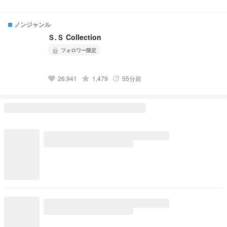
ノンジャンル
Ｓ.Ｓ Collection
フォロワー限定
lock
grade
26,941
1,479
55分前
favorite
update