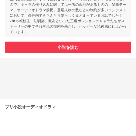
ので、キャラの作り込みに関しては一考の余地があるものの、楽曲テー
マ、オーディオドラマ前提、登場人物の数などの制約が多いコンテスト
において、条件内できちんと可愛らしくまとまっているお話でした！
<br />転校生、幼馴染、親友といった王道ポジションのキャラたちがス
トーリーの中でそれぞれの役割を果たし、ハッピーな読後感に仕上がっ
ています。
小説を読む
プリ小説オーディオドラマ