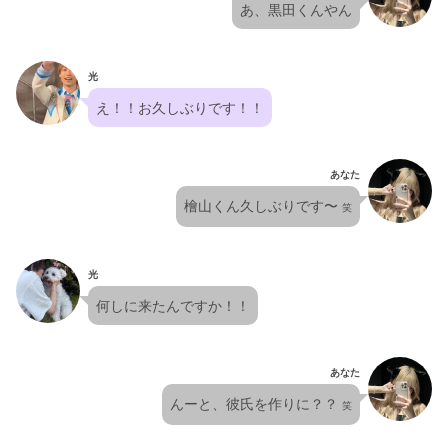
あ、黒田くんやん
光
え！！お久しぶりです！！
あなた
檜山くん久しぶりです〜 
笑
光
何しに来たんですか！！
あなた
んーと、彼氏を作りに？？ 
笑