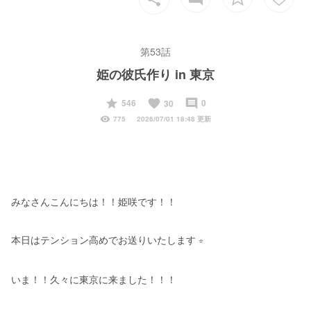
第53話
姫の彼氏作り in 東京
start
favorite
insert_comment
546
0
30
visibility
775
2026/07/01 18:48 更新
みなさんこんにちは！！姫咲です！！
本日はテンション高めでお送りいたします 
⭐️
いま！！久々に東京に来ました！！！