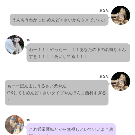
あなた
うんもうわかった めんどくさいからタメでいいよ
光
わー！！！やったー！！！あなたの下の名前ちゃん
すき！！！！あいしてる！！！
あなた
もーーほんまにうるさい犬やん
OKしてもめんどくさいタイプやんほんま西村すぎる 
←
光
これ通常運転だから無視しといていいよ全然