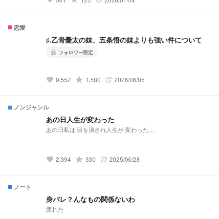
↓ ↓ https://novel.prcm.jp/novel/cXlcBIt2Ne2PhzvRzV2Q 【孤
爪研磨】 「そこのけそこのけ 勇者が通る」 小説になりました
↓ ↓ ↓ https://novel.prcm.jp/novel/Cxxu2EBITSt0wLuPjQ4n
恋愛
【白布】 「浮いてた彼女が”浮いて”いた」 小説になりました↓
↓ ↓ https://novel.prcm.jp/novel/wm18GhLSixpJNbKeARoK
♯.乙骨憂太の妹、五条悟の妹よりも強い件について
【宮侑】(角名) 「ちみけも買ったら男子高校生拾った話」 小説
になりました↓ ↓ ↓
フォロワー限定
lock
https://novel.prcm.jp/novel/nMbYXcbwwQjoQ15Ja254 【牛
島】 「籠の中の雛 コンビニを知る」 小説になりました↓ ↓ ↓
https://novel.prcm.jp/novel/z2FYtWfMjUFHn8taeLfl
grade
9,552
1,580
2026/06/05
favorite
update
ノンジャンル
あの日人生が変わった
あの日私は 目を潰され人生が 変わった…
grade
2,394
330
2025/06/28
favorite
update
ノート
身バレ？んなもの関係ないわ
疲れた