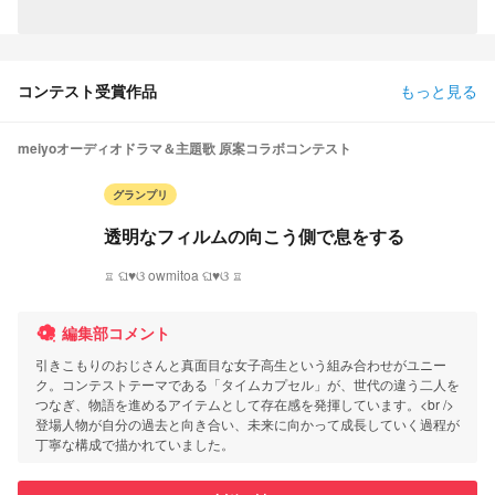
コンテスト受賞作品
もっと見る
meiyoオーディオドラマ＆主題歌 原案コラボコンテスト
グランプリ
透明なフィルムの向こう側で息をする
♖ ଘ♥ଓ owmitoa ଘ♥ଓ ♖
編集部コメント
引きこもりのおじさんと真面目な女子高生という組み合わせがユニー
ク。コンテストテーマである「タイムカプセル」が、世代の違う二人を
つなぎ、物語を進めるアイテムとして存在感を発揮しています。<br />
登場人物が自分の過去と向き合い、未来に向かって成長していく過程が
丁寧な構成で描かれていました。