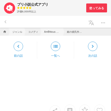
プリ小説公式アプリ
評価6,000件以上
keyboard_arrow_left
translate
more_horiz
ジャンル
コメディ
AmBitious の 姫 溺愛されてます
姫の彼氏作り in 東京
home
keyboard_arrow_left
list
keyboard_arrow_right
前の話
一覧へ
次の話
insert_comment
share