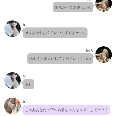
あちがう全然違うかも
光
そんな照れなくていいんですよ〜 
♡♡
あなた
檜山くんタメにしてください！！
(( 無視
光
あれ
光
じゃああなたの下の名前ちゃんもタメにしてー？？