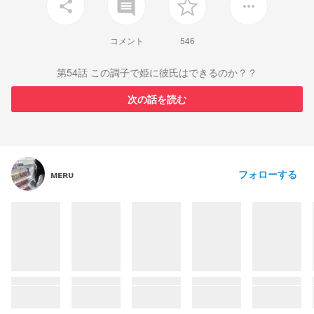
insert_comment
share
more_horiz
コメント
546
第54話 この調子で姫に彼氏はできるのか？？
次の話を読む
フォローする
ᴍᴇʀᴜ