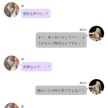
光
彼氏を作りに..？
あなた
まー、色々ありましてーー ..
  笑
てかなんで敬語なんですか！！
光
先輩なんで、！！
あなた
檜山くん12年入所ですよね？？
光