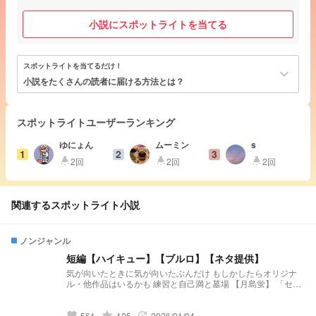
小説にスポットライトを当てる
スポットライトを当てるだけ！
keyboard_arrow_down
小説をたくさんの読者に届ける方法とは？
スポットライトユーザーランキング
ゆにょん
ムーミン
s
1
2
3
2回
2回
2回
highlight
highlight
highlight
関連するスポットライト小説
ノンジャンル
短編【ハイキュー】【ブルロ】【ネタ提供】
気が向いたときに気が向いたぶんだけ もしかしたらオリジナ
ル・他作品はいるかも 練習と自己満と墓場 【月島蛍】 「セレ
ンディピティ」 小説になりました↓↓↓
https://novel.prcm.jp/novel/BmzRdh3txTUibqXXVZof 【二口堅
治】 「先輩、まだ独り身なんすか？(笑)」 小説になりました↓
grade
561
125
2026/01/04
favorite
update