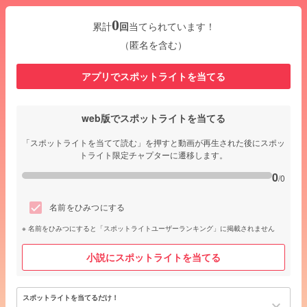
0
累計
回
当てられています！
（匿名を含む）
アプリでスポットライトを当てる
web版でスポットライトを当てる
「スポットライトを当てて読む」を押すと動画が再生された後にスポッ
トライト限定チャプターに遷移します。
0
/0
名前をひみつにする
名前をひみつにすると「スポットライトユーザーランキング」に掲載されません
小説にスポットライトを当てる
スポットライトを当てるだけ！
keyboard_arrow_down