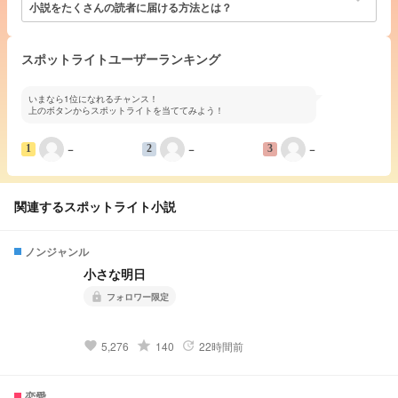
小説をたくさんの読者に届ける方法とは？
スポットライトユーザーランキング
いまなら1位になれるチャンス！
上のボタンからスポットライトを当ててみよう！
−
−
−
1
2
3
関連するスポットライト小説
ノンジャンル
小さな明日
フォロワー限定
lock
grade
5,276
140
22時間前
favorite
update
恋愛