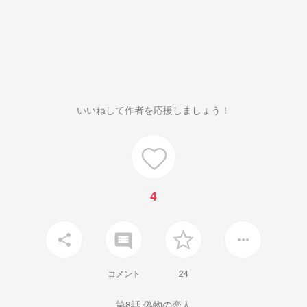
いいねして作者を応援しましょう！
4
insert_comment
share
more_horiz
コメント
24
第8話 偽物の恋人