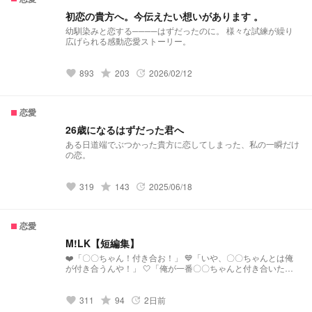
初恋の貴方へ。今伝えたい想いがあります 。
幼馴染みと恋する────はずだったのに。 様々な試練が繰り
広げられる感動恋愛ストーリー。
grade
893
203
2026/02/12
favorite
update
恋愛
26歳になるはずだった君へ
ある日道端でぶつかった貴方に恋してしまった、私の一瞬だけ
の恋。
grade
319
143
2025/06/18
favorite
update
恋愛
M!LK【短編集】
❤️「〇〇ちゃん！付き合お！」 💙「いや、〇〇ちゃんとは俺
が付き合うんや！」 🤍「俺が一番〇〇ちゃんと付き合いたい
んだけど」 💛「〇〇が一番付き合いたい人にしよう」 🩷「〇
〇は誰と付き合いたいんだよ！」 『みんな落ち着いてよ〜
…』 ⚠実際にいる人物の夢小説を書いたことがないので、解釈
grade
311
94
2日前
favorite
update
違いが起こる可能性があります。 「このメンバーとこんなシ