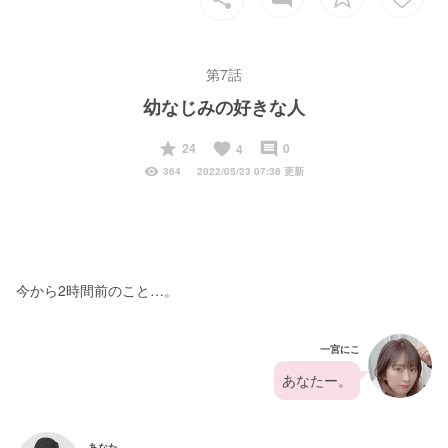
第7話
幼なじみの好きな人
start
favorite
insert_comment
24
0
4
visibility
364
2022/05/23 07:38 更新
今から2時間前のこと…。
一宮にこ
あなたー。
あなた