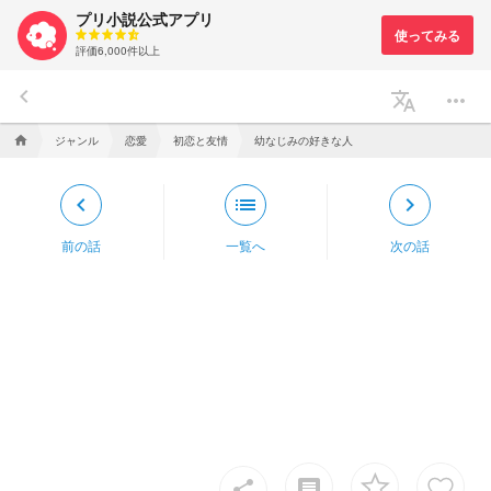
プリ小説公式アプリ
評価6,000件以上
keyboard_arrow_left
translate
more_horiz
ジャンル
恋愛
初恋と友情
幼なじみの好きな人
home
keyboard_arrow_left
list
keyboard_arrow_right
前の話
一覧へ
次の話
insert_comment
share