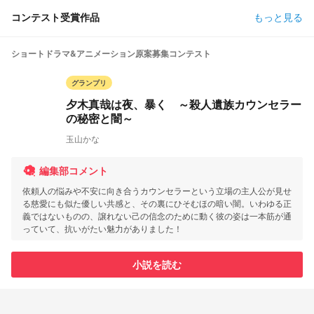
コンテスト受賞作品
もっと見る
ショートドラマ&アニメーション原案募集コンテスト
グランプリ
夕木真哉は夜、暴く ～殺人遺族カウンセラー
の秘密と闇～
玉山かな
編集部コメント
依頼人の悩みや不安に向き合うカウンセラーという立場の主人公が見せ
る慈愛にも似た優しい共感と、その裏にひそむほの暗い闇。いわゆる正
義ではないものの、譲れない己の信念のために動く彼の姿は一本筋が通
っていて、抗いがたい魅力がありました！
小説を読む