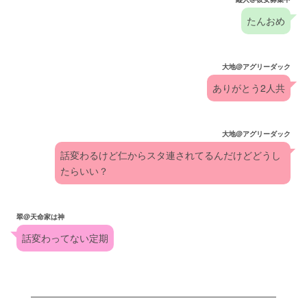
たんおめ
大地@アグリーダック
ありがとう2人共
大地@アグリーダック
話変わるけど仁からスタ連されてるんだけどどうし
たらいい？
翠@天命家は神
話変わってない定期