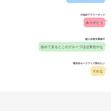
大地@アグリーダック
ありがとう
縦人@彼女募集中
改めて見るとこのグループほぼ黄色やな
瑠衣@ホークアイズ辞めたい
それな