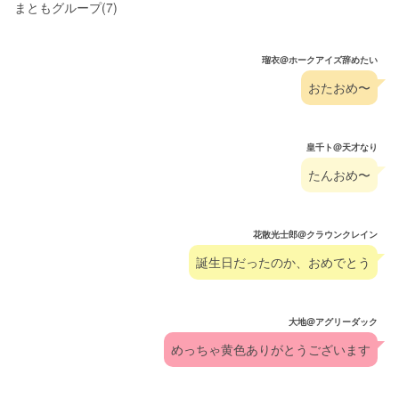
まともグループ(7)
瑠衣@ホークアイズ辞めたい
おたおめ〜
皇千ト@天才なり
たんおめ〜
花散光士郎@クラウンクレイン
誕生日だったのか、おめでとう
大地@アグリーダック
めっちゃ黄色ありがとうございます