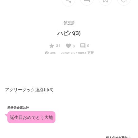
第5話
ハピバ(3)
start
favorite
insert_comment
31
0
8
visibility
395
2025/10/07 08:55 更新
アグリーダック連絡用(3)
翠@天命家は神
誕生日おめでとう大地
縦人@彼女募集中