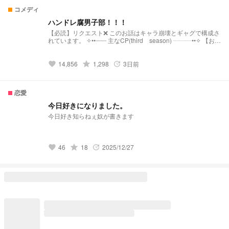
コメディ
ハンドレ腐男子部！！！
【必読】リクエスト❌ このお話はキャラ崩壊とギャグで構成さ
れています。 ✧••┈┈┈ 主なCP(third season) ┈┈┈••✧ 【お付
き合い組】 ➴♡大縦 ➴♡健純 ➴♡サカ翠 ➴♡杖サト ➴♡光権
【付き合ってない】 ➴♡仁瑠衣 ➴♡右左 ➴♡まど誠 ➴♡雷結
➴♡彩舞 ➴♡カイ百 ➴♡千恵 特に塔翠さんがとっても可哀そ
grade
14,856
1,298
3日前
favorite
update
うなキャラ崩壊っ！ 腐男子化した塔翠さんとその仲間たちで
繰り広げられる(？)コメディ！！！ ＊この小説のせいで翠さん
と純さんの腐男子小説が増えたとか聞きましたが一切責任とり
恋愛
ませんもっとやれ。＊ ✧••┈┈┈Another┈┈┈••✧ ꪑ活動報告
→https://novel.prcm.jp/novel/UwEtiqcm8n24M0pfhdln ꪑR版
今日好きになりました。
→https://novel.prcm.jp/novel/xaGeib208KfCiVvtWIcg ꪑ通常版
今日好き知らねぇ奴が書きます
→ https://novel.prcm.jp/novel/5kfhB7gCFYbXIhGW7Byj ꪑダン
ガンロンパパロディ
→https://novel.prcm.jp/novel/Prc6bnBuap5krNc9VF4e ꪑ意外
なペアの1日→
grade
46
18
2025/12/27
favorite
update
https://novel.prcm.jp/novel/1rXSjRVxGKPNuWy9yHER ꪑフォ
ロワー限定→
https://novel.prcm.jp/novel/Y6rGHlD05ivF3JO7vxOK ꪑリスメ
モ→ https://novel.prcm.jp/novel/Xn4zsFEap2eqRtCzgQMg ꪑ
大縦オンリーギャグ→
https://novel.prcm.jp/novel/W134WAHTOVU9t83FkZXv ꪑマホ
ウショウネン→ https://novel.prcm.jp/novel/SbcIlxwzGBz