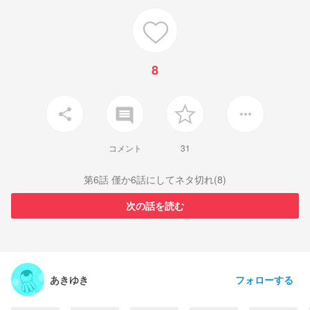
8
insert_comment
share
more_horiz
コメント
31
第6話 僅か6話にしてネタ切れ(8)
次の話を読む
フォローする
あきゆき