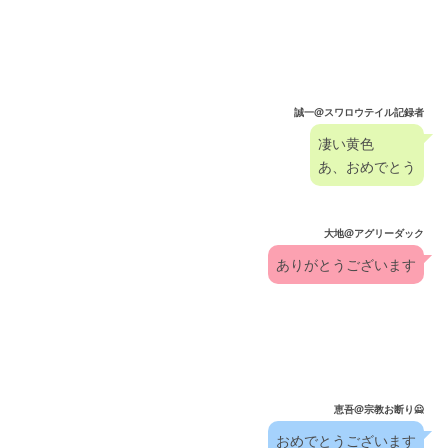
誠一@スワロウテイル記録者
凄い黄色
あ、おめでとう
大地@アグリーダック
ありがとうございます
恵吾@宗教お断り🙅
おめでとうございます