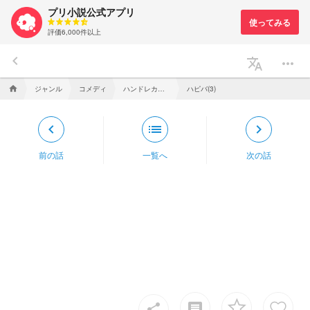
プリ小説公式アプリ
評価6,000件以上
keyboard_arrow_left
translate
more_horiz
ジャンル
コメディ
ハンドレカオスLINE〜ストーカーとマイナーカプを添えて〜
ハピバ(3)
home
keyboard_arrow_left
list
keyboard_arrow_right
前の話
一覧へ
次の話
insert_comment
share