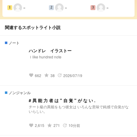
−
−
−
1
2
3
関連するスポットライト小説
ノート
ハンドレ イラストー
Ｉlike hundred note
grade
662
38
2026/07/19
favorite
update
ノンジャンル
# 異 能 力 者 は " 自 覚 " が な い .
チート級の異能をもつ彼女は いろんな意味で鈍感で自覚がな
いらしい。
grade
2,615
271
10分前
favorite
update