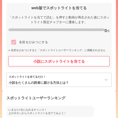
web版でスポットライトを当てる
「スポットライトを当てて読む」を押すと動画が再生された後にスポッ
トライト限定チャプターに遷移します。
0
/0
名前をひみつにする
名前をひみつにすると「スポットライトユーザーランキング」に掲載されません
小説にスポットライトを当てる
スポットライトを当てるだけ！
keyboard_arrow_down
小説をたくさんの読者に届ける方法とは？
スポットライトユーザーランキング
いまなら1位になれるチャンス！
上のボタンからスポットライトを当ててみよう！