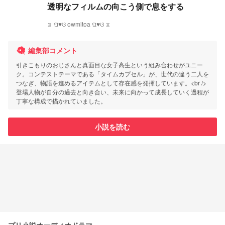
透明なフィルムの向こう側で息をする
♖ ଘ♥ଓ owmitoa ଘ♥ଓ ♖
編集部コメント
引きこもりのおじさんと真面目な女子高生という組み合わせがユニー
ク。コンテストテーマである「タイムカプセル」が、世代の違う二人を
つなぎ、物語を進めるアイテムとして存在感を発揮しています。<br />
登場人物が自分の過去と向き合い、未来に向かって成長していく過程が
丁寧な構成で描かれていました。
小説を読む
プリ小説オーディオドラマ