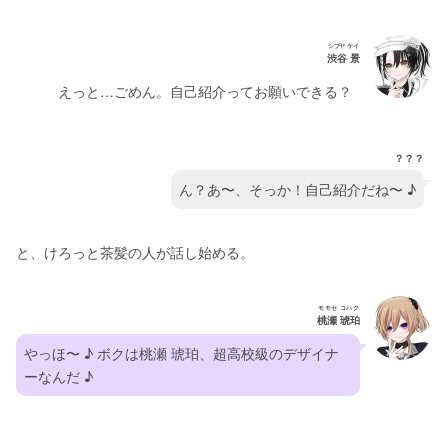
シブヤ ケイ
渋谷 景
えっと…ごめん。自己紹介ってお願いできる？
？？？
ん？あ〜、そっか！自己紹介だね〜 ♪
と、けろっと茶髪の人が話し始める。
モモセ コハク
桃瀬 琥珀
やっほ〜 ♪ ボクは桃瀬 琥珀、超高校級のデザイナ
ーなんだ ♪ 