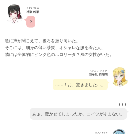
カグラ リンカ
神楽 鈴架
？
急に声が聞こえて、後ろを振り向いた。
そこには、細身の薄い茶髪、オシャレな服を着た人。
隣には全体的にピンク色の…ロリータ？風の女性がいた。
ハナムレ ハルア
花牟礼 羽瑠明
……！お、驚きました…。
？？？
あぁ、驚かせてしまったか。コイツがすまない。
ユメノ キラア