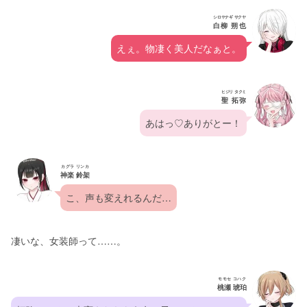
シロヤナギ サクヤ
白柳 朔也
えぇ。物凄く美人だなぁと。
ヒジリ タクミ
聖 拓弥
あはっ♡ありがとー！
カグラ リンカ
神楽 鈴架
こ、声も変えれるんだ…
凄いな、女装師って……。
モモセ コハク
桃瀬 琥珀