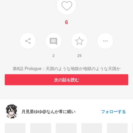
6
insert_comment
share
more_horiz
2
25
第8話 Prologue：天国のような地獄か地獄のような天国か
次の話を読む
フォローする
月見里ゆゆ@なんか常に眠い