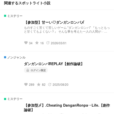
関連するスポットライト小説
ミステリー
【参加型】甘ーい♡ダンガンロンパ〆
ものすごく苦くて苦しいゲーム "ダンガンロンパ" 『もっともっ
と甘くてもよくない？』 そんな事を考えた一人の人間が··· コ
ロシアイに巻き込まれるお話である
grade
34
16
2026/03/01
favorite
update
ノンジャンル
ダンガンロンパREPLAY【創作論破】
ログイン限定
lock
grade
289
82
2025/08/20
favorite
update
ミステリー
【参加型〆】.Cheating DanganRonpa‥Life.【創作
論破】