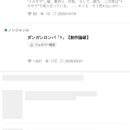
"イカサマ"…嘘、裏切り、浮気。 そして…能力。 この世は"イ
カサマ"で成り立っている。 ……キミも、そう思わないかい？
そう思うのなら、嘘を吐け。 生まれ持った、その"能力"で嘘を
grade
82
13
2025/10/19
favorite
update
憑き続け。 ー注意ー これは参加型創作論破です。 人外でのコ
ロシアイになります。 能力系でもあります ﾀﾞ/ﾝ/ｶﾞ/ﾝ/ﾛ/ﾝ/ﾊﾟの世
界線を借りております
ノンジャンル
ダンガンロンパ「1」【創作論破】
フォロワー限定
lock
grade
1,837
172
2026/03/21
favorite
update