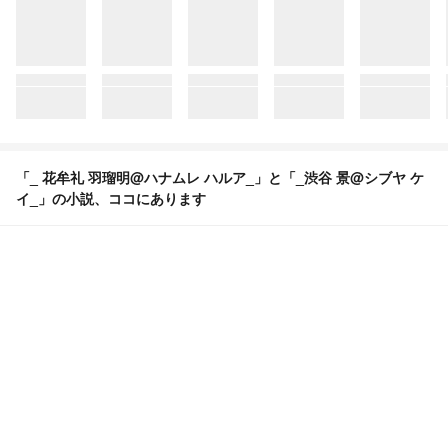
「_ 花牟礼 羽瑠明@ハナムレ ハルア_」と「_渋谷 景@シブヤ ケ
イ_」の小説、ココにあります