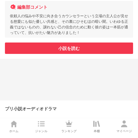
編集部コメント
依頼人の悩みや不安に向き合うカウンセラーという立場の主人公が見せ
る慈愛にも似た優しい共感と、その裏にひそむほの暗い闇。いわゆる正
義ではないものの、譲れない己の信念のために動く彼の姿は一本筋が通
っていて、抗いがたい魅力がありました！
小説を読む
プリ小説オーディオドラマ
ホーム
ジャンル
ランキング
本棚
マイページ