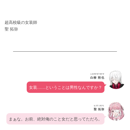
超高校級の女装師
聖 拓弥
シロヤナギ サクヤ
白柳 朔也
女装……ということは男性なんですか？
ヒジリ タクミ
聖 拓弥
まぁな。お前、絶対俺のこと女だと思ってただろ。