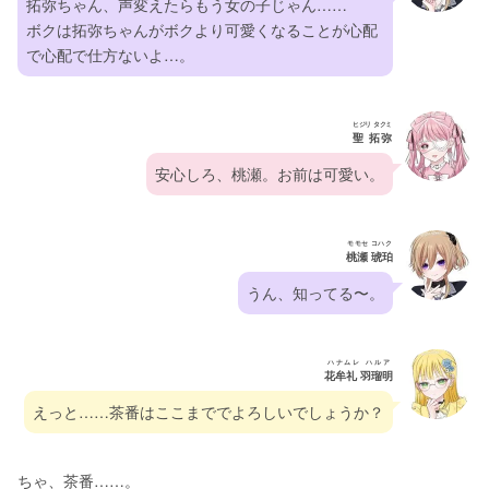
拓弥ちゃん、声変えたらもう女の子じゃん……
ボクは拓弥ちゃんがボクより可愛くなることが心配
で心配で仕方ないよ…。
ヒジリ タクミ
聖 拓弥
安心しろ、桃瀬。お前は可愛い。
モモセ コハク
桃瀬 琥珀
うん、知ってる〜。
ハナムレ ハルア
花牟礼 羽瑠明
えっと……茶番はここまででよろしいでしょうか？
ちゃ、茶番……。