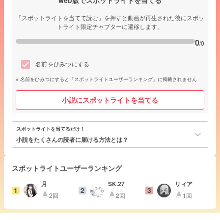
「スポットライトを当てて読む」を押すと動画が再生された後にスポッ
トライト限定チャプターに遷移します。
0
/0
名前をひみつにする
名前をひみつにすると「スポットライトユーザーランキング」に掲載されません
小説にスポットライトを当てる
スポットライトを当てるだけ！
keyboard_arrow_down
小説をたくさんの読者に届ける方法とは？
スポットライトユーザーランキング
月
SK.27
リィア
1
2
3
2回
2回
1回
highlight
highlight
highlight