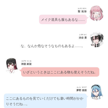
ヒジリ タクミ
聖 拓弥
メイク道具も服もあるな……
シブヤ ケイ
渋谷 景
な、なんか危なそうなものもあるよ……。
カグラ リンカ
神楽 鈴架
いざというときはここにある物も使えそうだね。
ユメノ キラア
夢野 煌亜
ここにあるものを見ていくだけでも凄い時間がかか
りそうだね…。