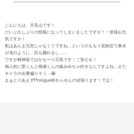
こんにちは、月見山です！
だいぶ久しぶりの投稿になってしまいましたですが！！皆様お元
気ですか！
私はあんま元気じゃなくてですね…というのももう花粉症で鼻水
が滝のように…目も腫れるし……
ですが精神面ではかなーり元気です！ご安心を！
個人的に聖くんと桃瀬くんの絡みめちゃ好きなんですよね…また
キャラの出番偏りそう…😭
まぁとりあえずPrologue終わらせんの頑張ります！では！