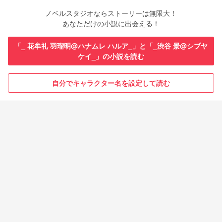
ノベルスタジオならストーリーは無限大！
あなただけの小説に出会える！
「_ 花牟礼 羽瑠明@ハナムレ ハルア_」と「_渋谷 景@シブヤ
ケイ_」の小説を読む
自分でキャラクター名を設定して読む