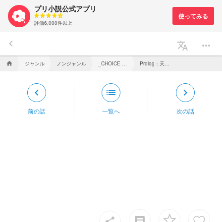
プリ小説公式アプリ
評価6,000件以上
keyboard_arrow_left
translate
more_horiz
ジャンル
ノンジャンル
_CHOICE DANGANRONPA_【参加型】
Prolog：天国のような地獄か地獄のような天国か
home
keyboard_arrow_left
list
keyboard_arrow_right
前の話
一覧へ
次の話
insert_comment
share