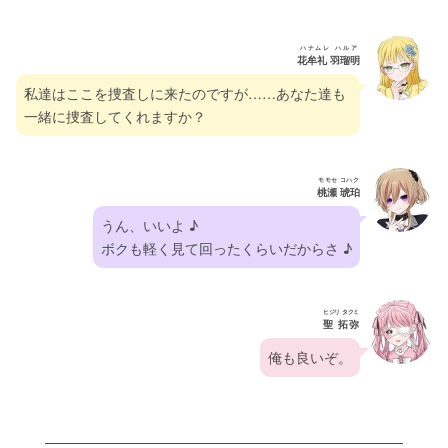
ハナムレ ハルア
花牟礼 羽瑠明
私達はここを捜査しに来たのですが……あなた達も
一緒に捜査してくれますか？
モモセ コハク
桃瀬 琥珀
うん、いいよ ♪
ボクも軽く見て回ったくらいだからさ ♪
ヒジリ タクミ
聖 拓弥
俺も良いぞ。