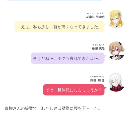
ハナムレ ハルア
花牟礼 羽瑠明
…えぇ。私も少し…首が痛くなってきました。
モモセ コハク
桃瀬 琥珀
そうだね〜。ボクも疲れてきたよ〜。
シロヤナギ サクヤ
白柳 朔也
では一旦休憩にしましょうか？
白柳さんの提案で、わたし達は壁際に腰を下ろした。