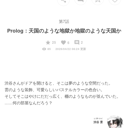
第7話
Prolog：天国のような地獄か地獄のような天国か
start
favorite
insert_comment
25
2
6
visibility
85
2026/04/22 08:24 更新
渋谷さんがドアを開けると、そこは夢のような空間だった。
雲のような装飾、可愛らしいパステルカラーの色合い。
そしてそこはやけにだだっ広く、棚のようなものが並んでいた。
……何の部屋なんだろう？
シブヤ ケイ
渋谷 景