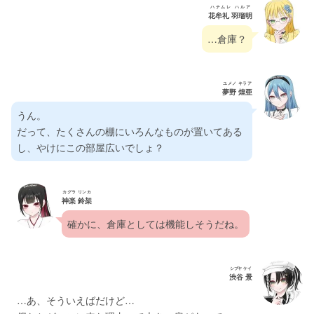
ハナムレ ハルア
花牟礼 羽瑠明
…倉庫？
ユメノ キラア
夢野 煌亜
うん。
だって、たくさんの棚にいろんなものが置いてある
し、やけにこの部屋広いでしょ？
カグラ リンカ
神楽 鈴架
確かに、倉庫としては機能しそうだね。
シブヤ ケイ
渋谷 景
…あ、そういえばだけど…